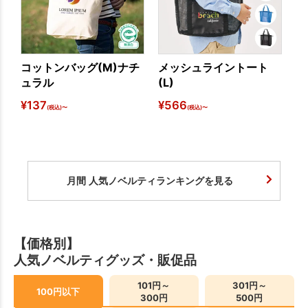
コットンバッグ(M)ナチ
メッシュライントート
ス
ュラル
(L)
ー
¥
137
¥
566
¥
7
(税込)〜
(税込)〜
月間 人気ノベルティランキングを見る
【価格別】
人気ノベルティグッズ・販促品
101円～
301円～
100円以下
300円
500円