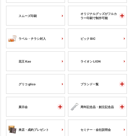
オリジナルグッズがフルカ
スムーズ印刷
ラー印刷で制作可能
ラベル・チラシ封入
ビック BIC
花王 Kao
ライオン LION
グリコ glico
ブランド一覧
展示会
周年記念品・創立記念品
来店・成約プレゼント
セミナー・会社説明会