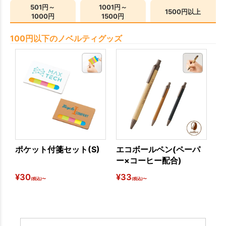
501円～
1001円～
1500円以上
1000円
1500円
100円以下のノベルティグッズ
ポケット付箋セット(S)
エコボールペン(ペーパ
ス
ー×コーヒー配合)
ー
¥
30
¥
33
¥
7
(税込)〜
(税込)〜