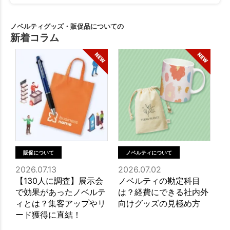
ノベルティグッズ・販促品についての
新着コラム
販促について
ノベルティについて
2026.07.13
2026.07.02
20
【130人に調査】展示会
ノベルティの勘定科目
展
で効果があったノベルテ
は？経費にできる社内外
と
ィとは？集客アップやリ
向けグッズの見極め方
て
ード獲得に直結！
コ