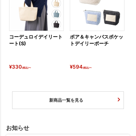
コーデュロイデイリート
ボア＆キャンバスポケッ
シ
ート(S)
トデイリーポーチ
熱
¥
330
¥
594
¥
1
(税込)〜
(税込)〜
新商品一覧を見る
お知らせ