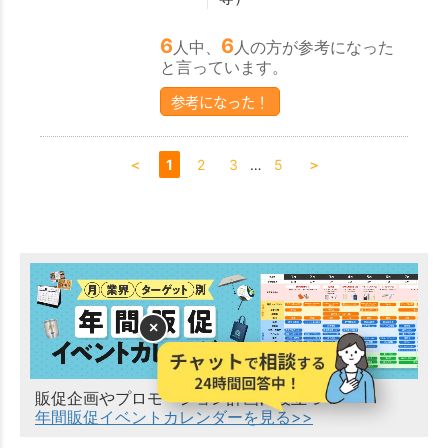
6
6
人中、
人の方が参考になった
と言っています。
参考になった！
＜
1
2
3
…
5
＞
×
販促企画やプロモーション計画に役立つ！
年間販促イベントカレンダーを見る>>