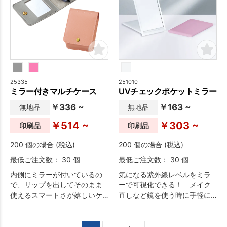
25335
251010
ミラー付きマルチケース
UVチェックポケットミラー
￥336 ~
￥163 ~
無地品
無地品
￥514 ~
￥303 ~
印刷品
印刷品
200 個の場合 (税込)
200 個の場合 (税込)
最低ご注文数： 30 個
最低ご注文数： 30 個
内側にミラーが付いているの
気になる紫外線レベルをミラ
で、リップを出してそのまま
ーで可視化できる！ メイク
使えるスマートさが嬉しいケ
直しなど鏡を使う時に手軽に
ースです。
チェック。