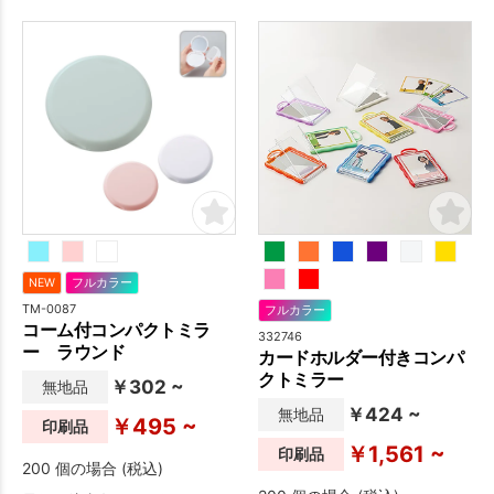
クな白黒ボディのカバー部
カラー印刷まで対応しており
分、ほぼ全面にフルカラーで
ますのでお好みのデザインを
印刷が可能です。フルカラー
印刷して販促活動にお役立て
大ロット印刷に対応しており
ください。
ますので、安価にオリジナル
ノベルティや販促品が作成で
きます。
NEW
フルカラー
TM-0087
フルカラー
コーム付コンパクトミラ
332746
ー ラウンド
カードホルダー付きコンパ
クトミラー
￥302 ~
無地品
￥424 ~
無地品
￥495 ~
印刷品
￥1,561 ~
印刷品
200 個の場合 (税込)