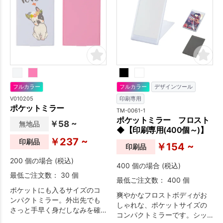
フルカラー
フルカラー
デザインツール
V010205
印刷専用
ポケットミラー
TM-0061-1
ポケットミラー フロスト
￥58 ~
無地品
◆【印刷専用(400個～)】
￥237 ~
印刷品
￥154 ~
印刷品
200 個の場合 (税込)
400 個の場合 (税込)
最低ご注文数： 30 個
最低ご注文数： 400 個
ポケットにも入るサイズのコ
爽やかなフロストボディがお
ンパクトミラー。外出先でも
しゃれな、ポケットサイズの
さっと手早く身だしなみを確
コンパクトミラーです。シッ
認できます。1色印刷からフル