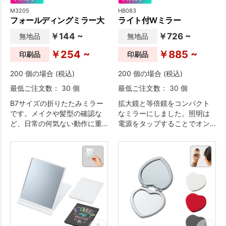
M3205
HB083
フォールディングミラー大
ライト付Wミラー
￥144 ~
￥726 ~
無地品
無地品
￥254 ~
￥885 ~
印刷品
印刷品
200 個の場合 (税込)
200 個の場合 (税込)
最低ご注文数： 30 個
最低ご注文数： 30 個
B7サイズの折りたたみミラー
拡大鏡と等倍鏡をコンパクト
です。メイクや髪型の確認な
なミラーにしました。照明は
ど、日常の何気ない動作に重
電源をタップすることでオン
宝します。
オフ＆調節可能です。