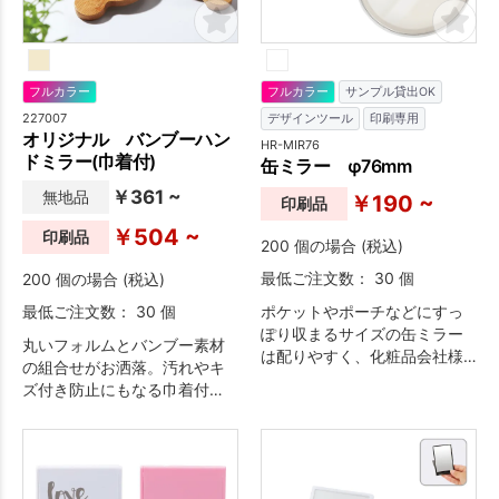
フルカラー
フルカラー
サンプル貸出OK
227007
デザインツール
印刷専用
オリジナル バンブーハン
HR-MIR76
ドミラー(巾着付)
缶ミラー φ76mm
￥361 ~
無地品
￥190 ~
印刷品
￥504 ~
印刷品
200 個の場合 (税込)
最低ご注文数： 30 個
200 個の場合 (税込)
最低ご注文数： 30 個
ポケットやポーチなどにすっ
ぽり収まるサイズの缶ミラー
丸いフォルムとバンブー素材
は配りやすく、化粧品会社様
の組合せがお洒落。汚れやキ
やアパレル会社様等から人気
ズ付き防止にもなる巾着付
のあるアイテムです。
き。