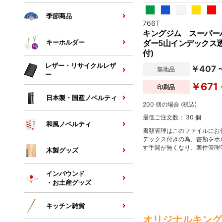
季節商品
766T
キングジム スーパー
ダー5山インデックス透
キーホルダー
付)
レザー・リサイクルレザ
￥407 
無地品
ー
￥671 
印刷品
日本製・国産ノベルティ
200 個の場合 (税込)
最低ご注文数： 30 個
和風ノベルティ
書類管理はこのファイルにお
デックス付きの為、書類をホ
す手間が無くなり、案件管理
木製グッズ
書類を管理するのに便利なア
インバウンド
・お土産グッズ
キッチン雑貨
オリジナルキング