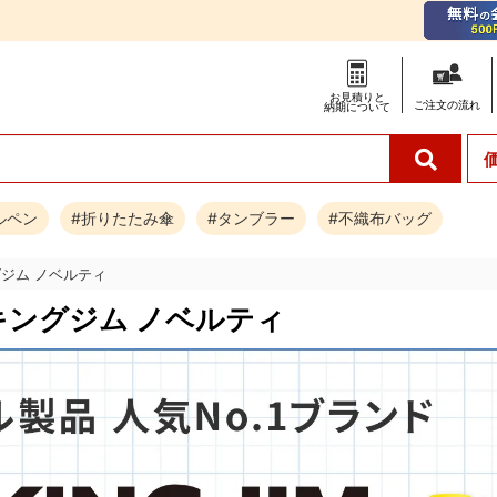
お見積りと
ご注文の
流れ
納期について
ルペン
#折りたたみ傘
#タンブラー
#不織布バッグ
グジム ノベルティ
キングジム ノベルティ