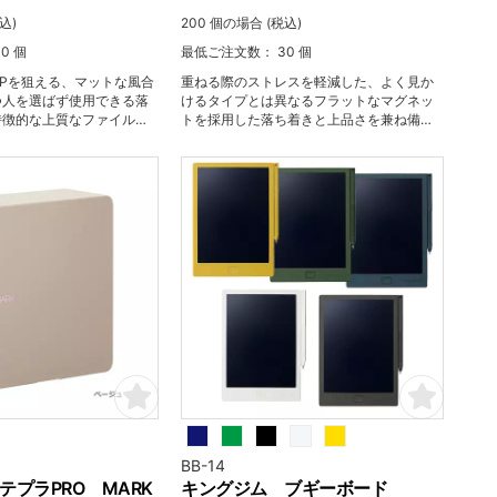
込)
200 個の場合 (税込)
0 個
最低ご注文数： 30 個
Pを狙える、マットな風合
重ねる際のストレスを軽減した、よく見か
つ人を選ばず使用できる落
けるタイプとは異なるフラットなマグネッ
特徴的な上質なファイルで
トを採用した落ち着きと上品さを兼ね備え
たスリムなクリップボード。
BB-14
テプラPRO MARK
キングジム ブギーボード