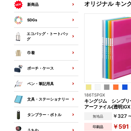
オリジナル キン
新商品
SDGs
エコバッグ・トートバッ
グ
巾着
ポーチ・ケース
ペン・筆記用具
186TSPGX
文具・ステーショナリー
キングジム シンプリ
アーファイル(透明)GX
タンブラー・ボトル
￥327 
無地品
￥591 
印刷品
うちわ