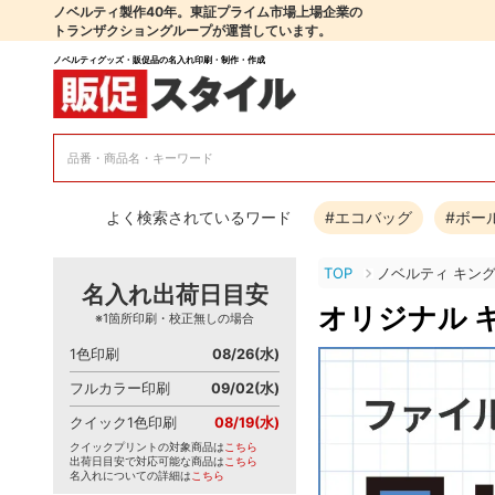
ノベルティ製作40年。東証プライム市場上場企業の
トランザクショングループが運営しています。
ノベルティグッズ・販促品の名入れ印刷・制作・作成
よく検索されているワード
#エコバッグ
#ボー
TOP
ノベルティ キン
名入れ出荷日目安
オリジナル 
※1箇所印刷・校正無しの場合
1色印刷
08/26(水)
フルカラー印刷
09/02(水)
クイック1色印刷
08/19(水)
クイックプリントの対象商品は
こちら
出荷日目安で対応可能な商品は
こちら
名入れについての詳細は
こちら