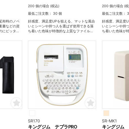
200 個の場合 (税込)
200 個の場合 (税
最低ご注文数： 30 個
最低ご注文数： 3
配布時のノベ
好感度、満足度UPを狙える、マットな風合
好感度、満足度U
案書などの資
いとシーンや持つ人を選ばず使用できる落
いとシーンや持
のにピッタリ
ち着いた色味が特徴的な上質なファイルで
ち着いた色味が
です。
す。
す。
SR170
SR-MK1
キングジム テプラPRO
キングジム 