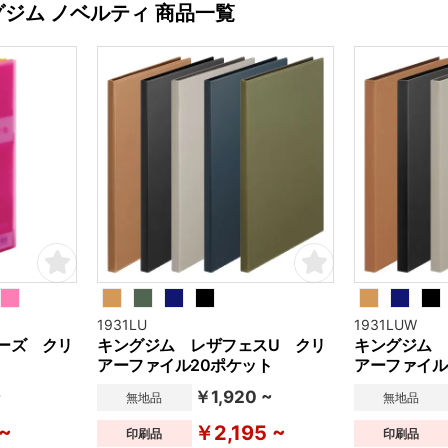
グジム ノベルティ 商品一覧
1931LU
1931LUW
ーズ クリ
キングジム レザフェスU クリ
キングジム 
アーファイル20ポケット
アーファイル
~
￥1,920 ~
無地品
無地品
~
￥2,195 ~
印刷品
印刷品