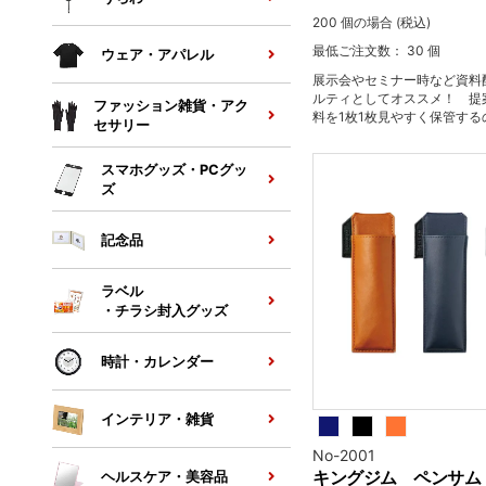
200 個の場合 (税込)
最低ご注文数： 30 個
ウェア・アパレル
展示会やセミナー時など資料
ルティとしてオススメ！ 提
ファッション雑貨・アク
料を1枚1枚見やすく保管する
セサリー
のポケットタイプのファイル
スマホグッズ・PCグッ
ズ
記念品
ラベル
・チラシ封入グッズ
時計・カレンダー
インテリア・雑貨
No-2001
キングジム ペンサム
ヘルスケア・美容品