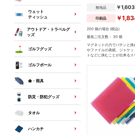
￥1,603
無地品
ウェット
￥1,83
ティッシュ
印刷品
200 個の場合 (税込)
アウトドア・トラベルグ
ッズ
最低ご注文数： 30 個
マグネットの力でパチンと挟
ゴルフグッズ
やファイルの表紙、ジャケッ
トなどに挟むことが出来るス
ース。
ゴルフボール
傘・雨具
防災・防犯グッズ
タオル
ハンカチ