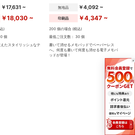
￥17,631 ~
￥4,092 ~
無地品
￥18,030 ~
￥4,347 ~
印刷品
込)
200 個の場合 (税込)
0 個
最低ご注文数： 30 個
超えたスタイリッシュなテ
書いて消せるメモパッドでペーパーレス
へ。何度も書いて何度も消せる電子メモパ
ッドが登場！
×