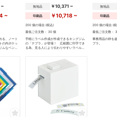
 ~
￥10,371 ~
無地品
無地品
4 ~
￥10,718 ~
印刷品
印刷品
200 個の場合 (税込)
200 個の場合 (税
最低ご注文数： 30 個
最低ご注文数： 3
める、ノート
手軽にラベル作成が作成できるキングジム
事務用品の枠を
トの内ポケッ
の「テプラ」が登場！ 広範囲に印字でき
プラ。
リムなペンケ
る為、見る人により伝わりやすいラベル作
成が可能です。