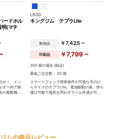
LR30
ハードホル
キングジム テプラLite
明(マチ
~
￥7,425 ~
無地品
~
￥7,799 ~
印刷品
200 個の場合 (税込)
最低ご注文数： 20 個
任せ！ イン
スマートフォンで簡単操作が可能な手のひ
ルダー内で探
らサイズのテプラLite。電池駆動の為、持ち
等の複数種の
運び可能で場所を問わずラベル作成が可能
イテムです。
です。
ジムの商品レビュー