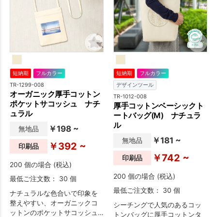
短納期
フルカラー
短納期
フルカラー
TR-1299-008
デザインツール
オーガニック厚手コットン
TR-1012-008
ポケットサコッシュ ナチ
厚手コットンベーシックト
ュラル
ートバッグ(M) ナチュラ
ル
￥198 ~
無地品
￥181 ~
無地品
￥392 ~
印刷品
￥742 ~
印刷品
200 個の場合 (税込)
200 個の場合 (税込)
最低ご注文数： 30 個
最低ご注文数： 30 個
ナチュラルな色合いで印象を
整えやすい、オーガニックコ
シーチングで人気のあるコッ
ットンのポケットサコッシュ
トンバッグに厚手コットンタ