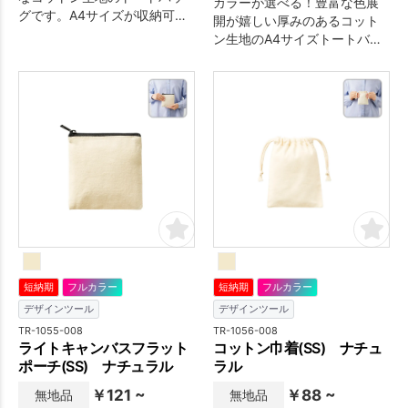
カラーが選べる！豊富な色展
グです。A4サイズが収納可能
開が嬉しい厚みのあるコット
で展示会などでもたくさん資
ン生地のA4サイズトートバッ
料を入れられます。企業用ノ
グです。名入れ範囲が広く取
ベルティはもちろん、販売品
れてシンプルなデザインなの
や個人利用まで幅広い用途で
で、物販や企業用ノベルテ
大人気です。肩かけ利用も可
ィ、個人利用まで幅広い用途
能なので、エコバッグとして
でご好評をいただいておりま
もおすすめです。※エコマーク
す。マチも広く肩かけ利用も
付
可能なので、エコバッグとし
てもおすすめです。
短納期
フルカラー
短納期
フルカラー
デザインツール
デザインツール
TR-1055-008
TR-1056-008
ライトキャンバスフラット
コットン巾着(SS) ナチュ
ポーチ(SS) ナチュラル
ラル
￥121 ~
￥88 ~
無地品
無地品