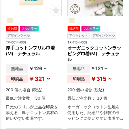
短納期
フルカラー
短納期
フルカラー
デザインツール
アウトレット
デザインツール
TP-0014-008
TR-1154-008
厚手コットンフリル巾着
オーガニックコットンラッ
(M) ナチュラル
ピング巾着(M) ナチュラ
ル
￥126 ~
￥121 ~
無地品
無地品
￥321 ~
￥315 ~
印刷品
印刷品
200 個の場合 (税込)
200 個の場合 (税込)
最低ご注文数： 30 個
最低ご注文数： 30 個
口元のフリルが上品な印象を
オーガニックコットン生地を
添える、厚手コットン素材の
使用した、記念品や雑貨のラ
使いやすい巾着です。
ッピングに使いやすい巾着で
す。