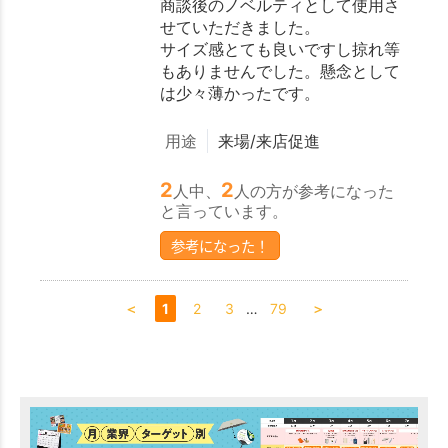
商談後のノベルティとして使用さ
せていただきました。
サイズ感とても良いですし掠れ等
もありませんでした。懸念として
は少々薄かったです。
用途
来場/来店促進
2
2
人中、
人の方が参考になった
と言っています。
参考になった！
＜
1
2
3
…
79
＞