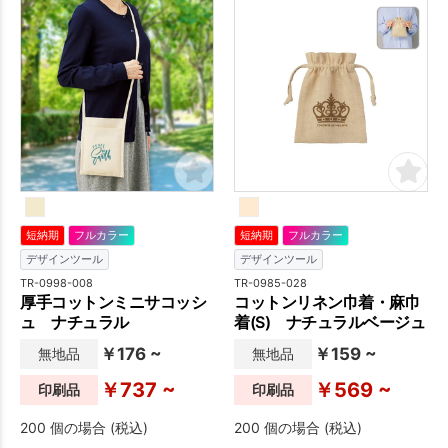
短納期
フルカラー
短納期
フルカラー
デザインツール
デザインツール
TR-0998-008
TR-0985-028
厚手コットンミニサコッシ
コットンリネン巾着・麻巾
ュ ナチュラル
着(S) ナチュラルベージュ
￥176 ~
￥159 ~
無地品
無地品
￥737 ~
￥569 ~
印刷品
印刷品
200 個の場合 (税込)
200 個の場合 (税込)