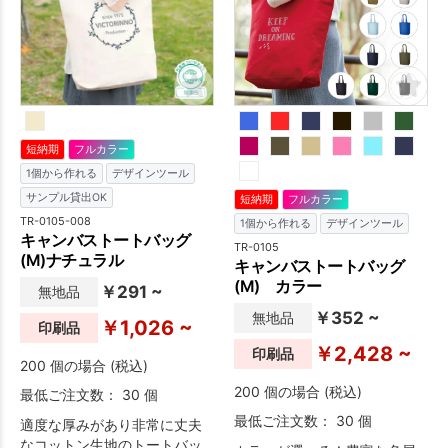
っかりしたつくりなので日常
のノベルティにも人気です。
使いにもおすすめ。名入れ面
名入れ範囲も広く会社名やブ
積も広く、オリジナルデザイ
ランドロゴも目立つシンプル
ンがしっかり印刷出来ます。
なトートバッグ。30個から印
肩かけ利用も可能で、エコバ
刷名入れが可能です。ノベル
ッグとしても好評です。※エコ
ティやオリジナルグッズの作
マーク付
成に大人気な商品です。※エコ
短納期
フルカラー
マーク付
1個から作れる
デザインツール
サンプル貸出OK
短納期
フルカラー
TR-0105-008
1個から作れる
デザインツール
キャンバストートバッグ
TR-0105
(M)ナチュラル
キャンバストートバッグ
(M) カラー
￥291 ~
無地品
￥352 ~
無地品
￥1,026 ~
印刷品
￥2,428 ~
印刷品
200 個の場合 (税込)
200 個の場合 (税込)
最低ご注文数： 30 個
最低ご注文数： 30 個
適度な厚みがあり非常に丈夫
なコットン生地のトートバッ