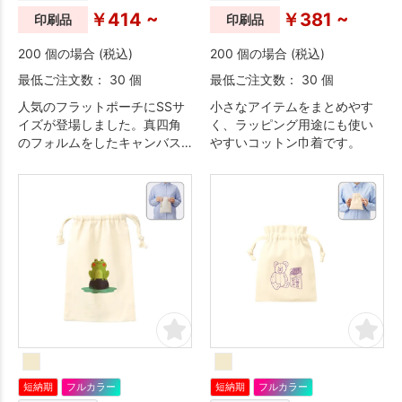
￥414 ~
￥381 ~
印刷品
印刷品
200 個の場合 (税込)
200 個の場合 (税込)
最低ご注文数： 30 個
最低ご注文数： 30 個
人気のフラットポーチにSSサ
小さなアイテムをまとめやす
イズが登場しました。真四角
く、ラッピング用途にも使い
のフォルムをしたキャンバス
やすいコットン巾着です。
生地のポーチです。コスメや
鍵などの小物入れとして活躍
するコンパクトサイズのポー
チは、バッグやお菓子とのセ
ット販売もおすすめです。コ
スメブランドなどの販促品と
してはもちろん、キャラクタ
ーグッズやレジャー施設の物
販品まで幅広くご提案頂けま
す。
短納期
フルカラー
短納期
フルカラー