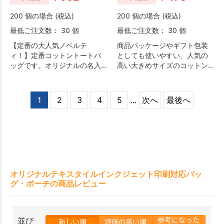
200 個の場合 (税込)
200 個の場合 (税込)
最低ご注文数： 30 個
最低ご注文数： 30 個
【定番の大人気ノベルテ
商品パッケージやギフト包装
ィ！】定番コットントートバ
としても使いやすい、人気の
ッグです。オリジナルの名入
高い大きめサイズのコットン
れをすれば、販促品やノベル
巾着です。
ティにぴったりのグッズで
す。薄手のためコンパクトに
1
2
3
4
5
...
次へ
最後へ
も畳むことが出来、もち運び
にも便利！持ち手が肩がけが
できる長さのため、サブバッ
グとしてのご利用に最適で
す。イベントなどでカタログ
を入れて渡す際にも使い勝手
の良い商品です。
オリジナルテキスタイルインクジェット印刷対応バッ
グ・ポーチの商品レビュー
参考になった
並び
新しい順
評価の高い順