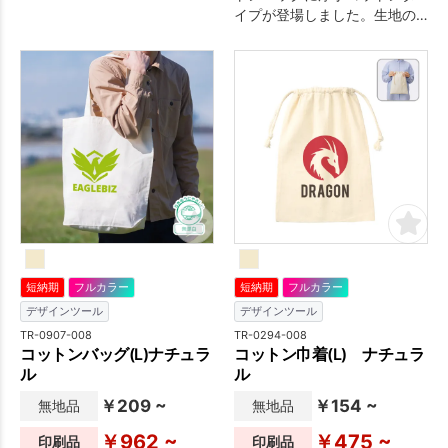
です。
イプが登場しました。生地の
目が詰まった5オンスの生地を
使用しており、書類やカタロ
グなどを入れても透けにく
く、ソフトな生地感で持ち歩
きにも便利です。A4サイズが
入るマチ付のタイプは、ノベ
ルティの定番商品となってお
ります。展示会の資料配布や
ライブ物販、お買いものバッ
グなど幅広い用途でお使い頂
けます。印刷方法は単色から
フルカラー印刷まで対応して
おり、お好みのデザインでオ
短納期
フルカラー
短納期
フルカラー
リジナルトートバッグを作成
デザインツール
デザインツール
出来ます。※エコマーク付
TR-0907-008
TR-0294-008
コットンバッグ(L)ナチュラ
コットン巾着(L) ナチュラ
ル
ル
￥209 ~
￥154 ~
無地品
無地品
￥962 ~
￥475 ~
印刷品
印刷品