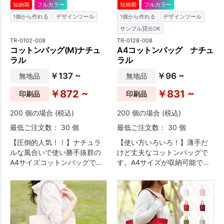
短納期
フルカラー
短納期
フルカラー
1個から作れる
デザインツール
1個から作れる
デザインツール
サンプル貸出OK
TR-0102-008
TR-0128-008
コットンバッグ(M)ナチュ
A4コットンバッグ ナチュ
ラル
ラル
￥137 ~
￥96 ~
無地品
無地品
￥872 ~
￥831 ~
印刷品
印刷品
200 個の場合 (税込)
200 個の場合 (税込)
最低ご注文数： 30 個
最低ご注文数： 30 個
【圧倒的人気！！】ナチュラ
【使い方いろいろ！】薄手だ
ルな風合いで使い勝手抜群の
けど丈夫なコットンバッグで
A4サイズコットンバッグで
す。A4サイズが収納可能で、
す。ノベルティグッズとして
展示会カタログ用バッグやア
はもちろん展示会やセミナー
ーティスト物販まで幅広い用
でのカタログ用バッグやアー
途に重宝されています。薄手
ティスト物販まで幅広い用途
なので小さく折り畳む事も出
で大人気の定番商品となりま
来、エコバッグとしてもおす
す。薄手ながらマチ付きでし
すめ。低価格なので大ロット