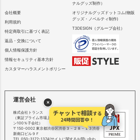
ナルグッズ制作）
会社概要
オリジナルグッズドットコム(物販
グッズ・ノベルティ制作)
利用規約
T3DESIGN（グループ会社）
特定商取引に基づく表記
返品・交換について
個人情報保護方針
情報セキュリティ基本方針
カスタマーハラスメントポリシー
運営会社
×
株式会社トランス
（東証プライム市場上場 株式会社トランザクショ
ン100％子会社）
〒150-0002 東京都渋谷区渋谷３－２８－１３渋谷
新南口ビル９Ｆ
TEL 050-3172-1374(サイトに関するお問い合わ