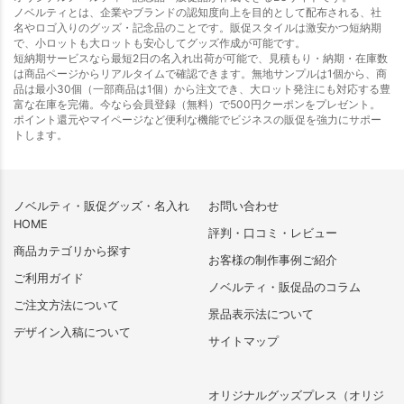
ノベルティとは、企業やブランドの認知度向上を目的として配布される、社
名やロゴ入りのグッズ・記念品のことです。販促スタイルは激安かつ短納期
で、小ロットも大ロットも安心してグッズ作成が可能です。
短納期サービスなら最短2日の名入れ出荷が可能で、見積もり・納期・在庫数
は商品ページからリアルタイムで確認できます。無地サンプルは1個から、商
品は最小30個（一部商品は1個）から注文でき、大ロット発注にも対応する豊
富な在庫を完備。今なら会員登録（無料）で500円クーポンをプレゼント。
ポイント還元やマイページなど便利な機能でビジネスの販促を強力にサポー
トします。
ノベルティ・販促グッズ・名入れ
お問い合わせ
HOME
評判・口コミ・レビュー
商品カテゴリから探す
お客様の制作事例ご紹介
ご利用ガイド
ノベルティ・販促品のコラム
ご注文方法について
景品表示法について
デザイン入稿について
サイトマップ
オリジナルグッズプレス（オリジ