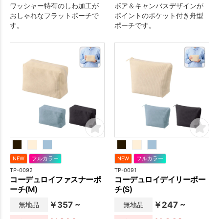
ワッシャー特有のしわ加工が
ボア＆キャンバスデザインが
おしゃれなフラットポーチで
ポイントのポケット付き舟型
す。
ポーチです。
NEW
フルカラー
NEW
フルカラー
TP-0092
TP-0091
コーデュロイファスナーポ
コーデュロイデイリーポー
ーチ(M)
チ(S)
￥357 ~
￥247 ~
無地品
無地品