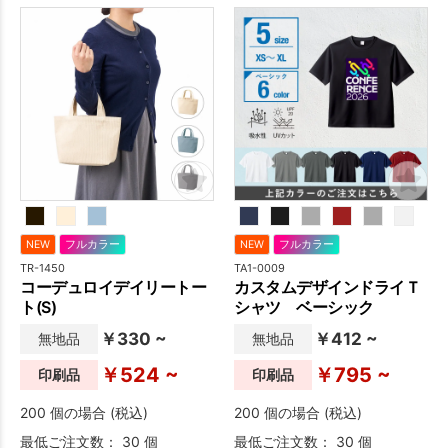
NEW
フルカラー
NEW
フルカラー
TR-1450
TA1-0009
コーデュロイデイリートー
カスタムデザインドライＴ
ト(S)
シャツ ベーシック
￥330 ~
￥412 ~
無地品
無地品
￥524 ~
￥795 ~
印刷品
印刷品
200 個の場合 (税込)
200 個の場合 (税込)
最低ご注文数： 30 個
最低ご注文数： 30 個