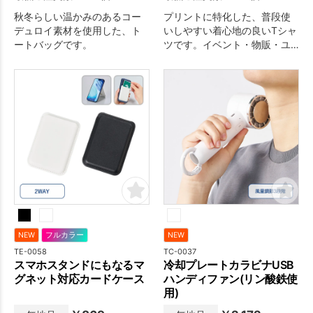
秋冬らしい温かみのあるコー
プリントに特化した、普段使
デュロイ素材を使用した、ト
いしやすい着心地の良いTシャ
ートバッグです。
ツです。イベント・物販・ユ
ニフォームなど幅広い用途に
おすすめです。
NEW
フルカラー
NEW
TE-0058
TC-0037
スマホスタンドにもなるマ
冷却プレートカラビナUSB
グネット対応カードケース
ハンディファン(リン酸鉄使
用)