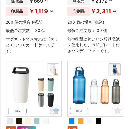
￥869 ~
￥2,172 ~
無地品
無地品
￥1,119 ~
￥2,311 ~
印刷品
印刷品
200 個の場合 (税込)
200 個の場合 (税込)
最低ご注文数： 30 個
最低ご注文数： 30 個
マグネットでスマホにピタッ
熱や衝撃に強いリン酸鉄電池
とくっつくカードケースで
を使用した、冷却プレート付
す。
きハンディファンです。