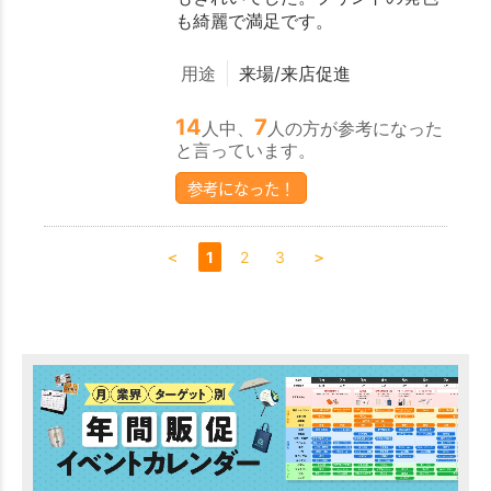
も綺麗で満足です。
用途
来場/来店促進
14
7
人中、
人の方が参考になった
と言っています。
参考になった！
＜
1
2
3
＞