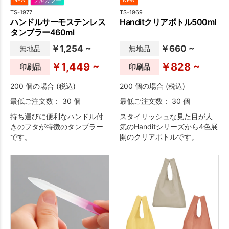
NEW
フルカラー
NEW
TS-1977
TS-1969
ハンドルサーモステンレス
Handitクリアボトル500ml
タンブラー460ml
￥1,254 ~
￥660 ~
無地品
無地品
￥1,449 ~
￥828 ~
印刷品
印刷品
200 個の場合 (税込)
200 個の場合 (税込)
最低ご注文数： 30 個
最低ご注文数： 30 個
持ち運びに便利なハンドル付
スタイリッシュな見た目が人
きのフタが特徴のタンブラー
気のHanditシリーズから4色展
です。
開のクリアボトルです。