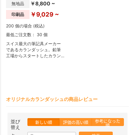
￥8,800 ~
無地品
￥9,029 ~
印刷品
200 個の場合 (税込)
最低ご注文数： 30 個
スイス最大の筆記具メーカー
であるカランダッシュ。鉛筆
工場からスタートしたカラン
ダッシュのスピリットを受け
継いだ六角形のボディ、遊び
心あるデザインと高品質を兼
ね備えたコレクションとなっ
ております。
オリジナルカランダッシュの商品レビュー
参考になった
並び
新しい順
評価の高い順
順
替え