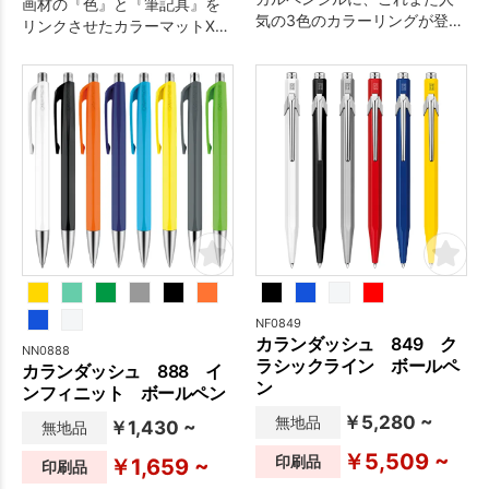
画材の『色』と『筆記具』を
気の3色のカラーリングが登場
リンクさせたカラーマットXシ
です。
リーズ。
NF0849
カランダッシュ 849 ク
NN0888
ラシックライン ボールペ
カランダッシュ 888 イ
ン
ンフィニット ボールペン
￥5,280 ~
無地品
￥1,430 ~
無地品
￥5,509 ~
印刷品
￥1,659 ~
印刷品