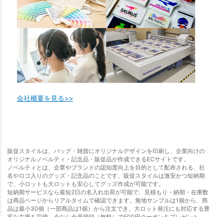
会社概要を見る>>
販促スタイルは、バッグ・雑貨にオリジナルデザインを印刷し、企業向けの
オリジナルノベルティ・記念品・販促品が作成できるECサイトです。
ノベルティとは、企業やブランドの認知度向上を目的として配布される、社
名やロゴ入りのグッズ・記念品のことです。販促スタイルは激安かつ短納期
で、小ロットも大ロットも安心してグッズ作成が可能です。
短納期サービスなら最短2日の名入れ出荷が可能で、見積もり・納期・在庫数
は商品ページからリアルタイムで確認できます。無地サンプルは1個から、商
品は最小30個（一部商品は1個）から注文でき、大ロット発注にも対応する豊
富な在庫を完備。今なら会員登録（無料）で500円クーポンをプレゼント。