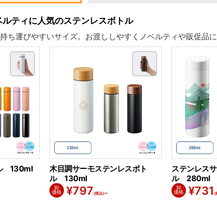
ノベルティに人気のステンレスボトル
持ち運びやすいサイズ。お渡ししやすくノベルティや販促品に
130ml
木目調サーモステンレスボト
ステンレスサ
ル 130ml
ル 280ml
¥
797
¥
731
卸
卸
価格
価格
(税込)〜
(