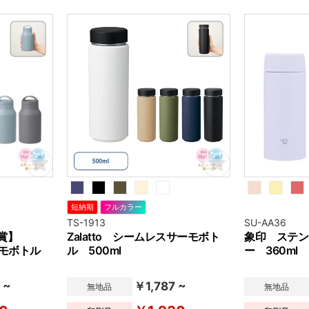
手抜群です。
短納期
フルカラー
TS-1913
SU-AA36
賞】
Zalatto シームレスサーモボト
象印 ステン
サーモボトル
ル 500ml
ー 360ml
 ~
￥1,787 ~
無地品
無地品