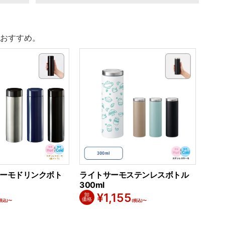
おすすめ。
ーモドリンクボト
ライトサーモステンレスボトル
300ml
¥
1,155
卸
価格
税込)〜
(税込)〜