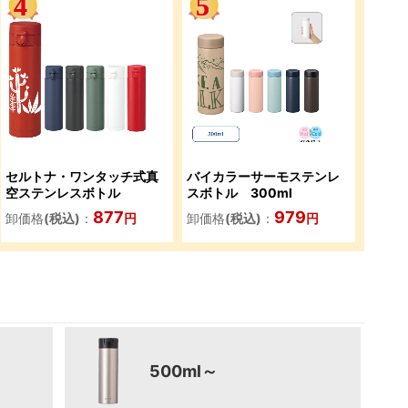
セルトナ・ワンタッチ式真
バイカラーサーモステンレ
空ステンレスボトル
スボトル 300ml
877
979
卸価格
(税込)
：
円
卸価格
(税込)
：
円
500ml～