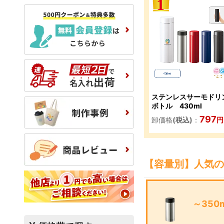
ステンレスサーモドリ
ボトル 430ml
797
卸価格
(税込)
：
円
【容量別】人気の
～350m