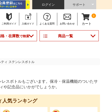
ログイン
サポート
0
カート
ご利用
ガイド
入稿
ガイド
よくある
質問
お問い合わせ
商品一覧
価格・在庫数
で検索
ルティ ステンレスボトル
ンレスボトルもございます。保冷・保温機能のついたサ
ティや記念品にいかがでしょうか。
ィ
人気ランキング