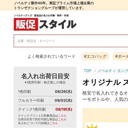
ノベルティ製作40年。東証プライム市場上場企業の
トランザクショングループが運営しています。
ノベルティグッズ・販促品の名入れ印刷・制作・作成
よく検索されているワード
#エコバッグ
#ボー
TOP
ノベルティ タン
名入れ出荷日目安
オリジナル 
※1箇所印刷・校正無しの場合
1色印刷
08/26(水)
格安で名入れできるオ
ーモボトルや、人気の
フルカラー印刷
09/02(水)
クイック1色印刷
08/19(水)
クイックプリントの対象商品は
こちら
出荷日目安で対応可能な商品は
こちら
名入れについての詳細は
こちら