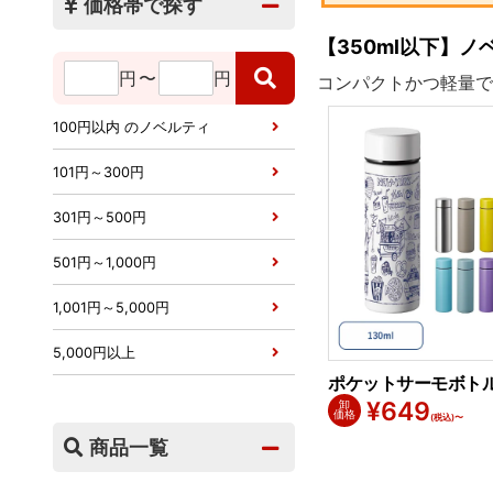
価格帯で探す
【350ml以下】
円
〜
円
コンパクトかつ軽量で
100円以内 のノベルティ
101円～300円
301円～500円
501円～1,000円
1,001円～5,000円
5,000円以上
ポケットサーモボトル 
¥
649
卸
価格
(税込)〜
商品一覧