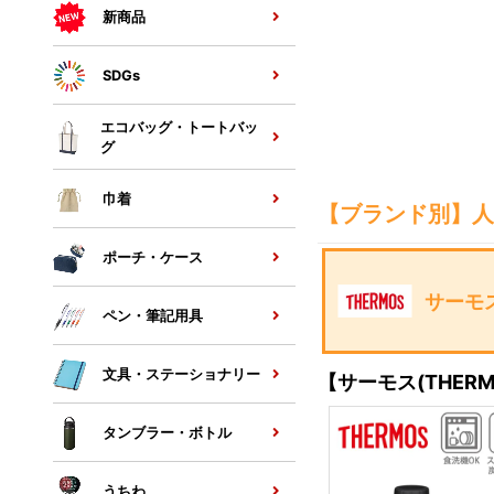
新商品
SDGs
エコバッグ・トートバッ
グ
巾着
【ブランド別】人
ポーチ・ケース
サーモス
ペン・筆記用具
文具・ステーショナリー
【サーモス(THER
タンブラー・ボトル
うちわ