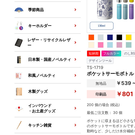
季節商品
キーホルダー
レザー・リサイクルレザ
ー
短納期
フルカラー
のし対
日本製・国産ノベルティ
デザインツール
TS-1719
ポケットサーモボトル 
和風ノベルティ
￥539 
無地品
木製グッズ
￥801
印刷品
200 個の場合 (税込)
インバウンド
・お土産グッズ
最低ご注文数： 30 個
ポケットに収まるほど小さな1
キッチン雑貨
のポケットサーモボトルです
勤時など、少しだけ水分補給