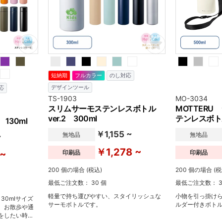
短納期
フルカラー
のし対応
デザインツール
応
TS-1903
MO-3034
スリムサーモステンレスボトル
MOTTER
ver.2 300ml
テンレスボトル
130ml
￥1,155 ~
無地品
無地品
~
￥1,278 ~
印刷品
印刷品
 ~
200 個の場合 (税込)
200 個の場合 (税
最低ご注文数： 30 個
最低ご注文数： 3
軽量で持ち運びやすい、スタイリッシュな
小物を引っ掛け
30mlサイズ
サーモボトルです。
ルダー付きボト
。お散歩や通
をしたい時に