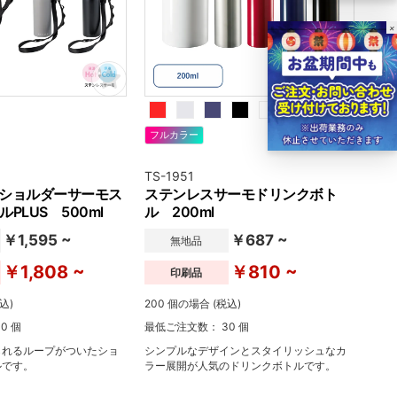
×
フルカラー
TS-1951
U ショルダーサーモス
ステンレスサーモドリンクボト
PLUS 500ml
ル 200ml
￥1,595 ~
￥687 ~
無地品
￥1,808 ~
￥810 ~
印刷品
込)
200 個の場合 (税込)
0 個
最低ご注文数： 30 個
られるループがついたショ
シンプルなデザインとスタイリッシュなカ
ルです。
ラー展開が人気のドリンクボトルです。