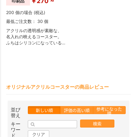
￥270 ~
印刷品
200 個の場合 (税込)
最低ご注文数： 30 個
アクリルの透明感が素敵な、
名入れの映えるコースター。
ふちはシリコンになっている
ので、卓上に置いても滑りに
くい作りです。
オリジナルアクリルコースターの商品レビュー
参考になった
並び
新しい順
評価の高い順
順
替え
検索
キー
ワー
クリア
ド