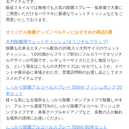
るアイテムです。
販促スタイルでは無地でも人気の除菌スプレー・低単価で大量に
ご用意いただけるバラマキに最適なウェットティッシュなどをご
用意いたしております。
オリジナル除菌グッズノベルティにおすすめの商品5選
大判除菌用ウェットティッシュ(オリジナルフラップ)
除菌も出来るエタノール配合の20枚入り大判サイズのウェット
ティッシュ。 1,000個からフラップ部分にフルカラーでオリジナ
ルデザインが可能です。レギュラーサイズだと少し物足りない
な、という場合はこちらの大判サイズはいかがでしょうか。イベ
ントや展示会に来場された方、営業訪問時のお渡し品としてオス
スメのアイテムです。
しっかり除菌アルコールスプレー 500ml プッシュポンプ 20
本セット
様々な気になる場所をしっかり除菌！ポンプタイプで除菌しやす
い、アルコール濃度75%のしっかり除菌アルコール プッシュポ
ンプタイプです。来客テーブルやドアノブなど、多数の人が触れ
る場所の清掃にお使いください。
しっかり除菌アルコールスプレー 100ml 60本セット