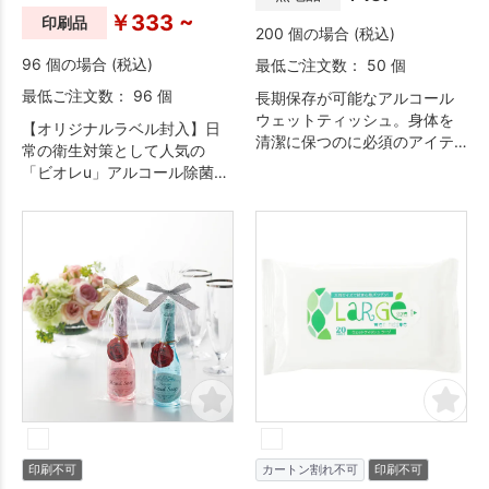
￥333 ~
印刷品
200 個の場合 (税込)
96 個の場合 (税込)
最低ご注文数： 50 個
最低ご注文数： 96 個
長期保存が可能なアルコール
ウェットティッシュ。身体を
【オリジナルラベル封入】日
清潔に保つのに必須のアイテ
常の衛生対策として人気の
ムです。パッケージは分かり
「ビオレu」アルコール除菌タ
やすい非常持出袋デザイン。
イプのウェットシートにオリ
ジナルチラシを封入できる、
実用性と販促効果を兼ね備え
たアイテムです。
印刷不可
カートン割れ不可
印刷不可