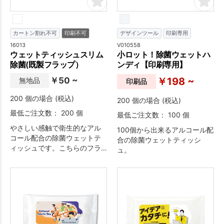
カートン割れ不可
印刷不可
デザインツール
印刷専用
16013
V010558
ウェットティッシュスリム
小ロット！除菌ウェットハ
除菌(既製フラップ）
ンディ【印刷専用】
￥50 ~
￥198 ~
無地品
印刷品
200 個の場合 (税込)
200 個の場合 (税込)
最低ご注文数： 200 個
最低ご注文数： 100 個
やさしい感触で衛生的なアル
100個から出来るアルコール配
コール配合の除菌ウェットテ
合の除菌ウェットティッシ
ィッシュです。こちらのフラ
ュ。
ップは既製デザインの仕様と
なっており、備品・備蓄とし
てオススメです。