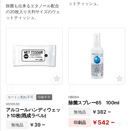
ットティッシュ。
除菌も出来るエタノール配合
の20枚入り大判サイズのウェ
ットティッシュ。
HB064
カートン割れ不可
印刷不可
除菌スプレー65 100ml
V010530
アルコールハンディウェッ
￥382 ~
無地品
ト10枚(既成ラベル)
￥542 ~
印刷品
￥39 ~
無地品