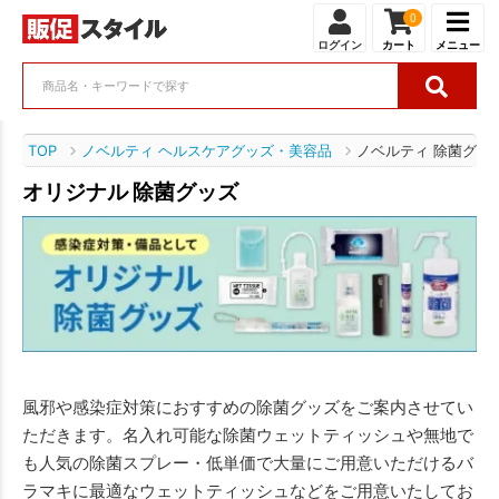
0
ログイン
カート
メニュー
TOP
ノベルティ ヘルスケアグッズ・美容品
ノベルティ 除菌グッ
オリジナル 除菌グッズ
風邪や感染症対策におすすめの除菌グッズをご案内させてい
ただきます。名入れ可能な除菌ウェットティッシュや無地で
も人気の除菌スプレー・低単価で大量にご用意いただけるバ
ラマキに最適なウェットティッシュなどをご用意いたしてお