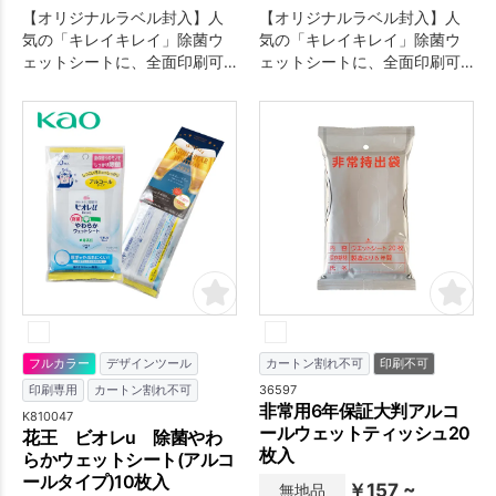
【オリジナルラベル封入】人
【オリジナルラベル封入】人
気の「キレイキレイ」除菌ウ
気の「キレイキレイ」除菌ウ
ェットシートに、全面印刷可
ェットシートに、全面印刷可
能なオリジナルチラシをセッ
能なオリジナルチラシをセッ
トした、手軽に配布できるプ
トした、手軽に配布できるプ
ロモーションアイテムです。
ロモーションアイテムです。
フルカラー
デザインツール
カートン割れ不可
印刷不可
36597
印刷専用
カートン割れ不可
非常用6年保証大判アルコ
K810047
ールウェットティッシュ20
花王 ビオレu 除菌やわ
枚入
らかウェットシート(アルコ
ールタイプ)10枚入
￥157 ~
無地品