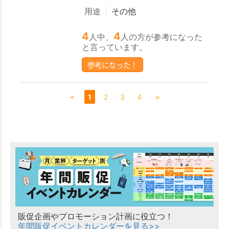
用途
その他
4
4
人中、
人の方が参考になった
と言っています。
参考になった！
＜
1
2
3
4
＞
販促企画やプロモーション計画に役立つ！
年間販促イベントカレンダーを見る>>