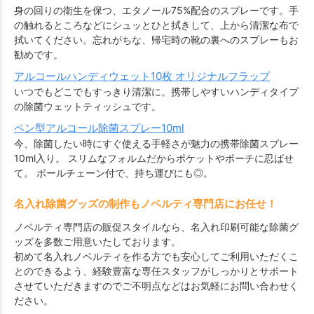
身の回りの衛生を保つ、エタノール75%配合のスプレーです。手
の触れるところなどにシュッとひと拭きして、上から清潔な布で
拭いてください。忘れがちな、帰宅時の靴の裏へのスプレーもお
勧めです。
アルコールハンディウェット10枚 オリジナルフラップ
いつでもどこでもすっきり清潔に。携帯しやすいハンディタイプ
の除菌ウェットティッシュです。
ペン型アルコール除菌スプレー10ml
今、除菌したい時にすぐ使える手軽さが魅力の携帯除菌スプレー
10ml入り。 スリムなフォルムだからポケットやポーチに忍ばせ
て。 ボールチェーン付で、持ち運びにも◎。
名入れ除菌グッズの制作もノベルティ専門店にお任せ！
ノベルティ専門店の販促スタイルなら、名入れ印刷可能な除菌グ
ッズを多数ご用意いたしております。
初めて名入れノベルティを作る方でも安心してご利用いただくこ
とのできるよう、経験豊富な専任スタッフがしっかりとサポート
させていただきますのでご不明点などはお気軽にお問い合わせく
ださい。