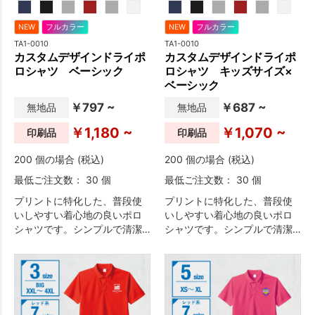
NEW
フルカラー
NEW
フルカラー
TA1-0010
TA1-0010
カスタムデザインドライポ
カスタムデザインドライポ
ロシャツ ベーシック
ロシャツ キッズサイズ×
ベーシック
￥797 ~
￥687 ~
無地品
無地品
￥1,180 ~
￥1,070 ~
印刷品
印刷品
200 個の場合 (税込)
200 個の場合 (税込)
最低ご注文数： 30 個
最低ご注文数： 30 個
プリントに特化した、普段使
プリントに特化した、普段使
いしやすい着心地の良いポロ
いしやすい着心地の良いポロ
シャツです。シンプルで清潔
シャツです。シンプルで清潔
感のあるデザインのため、イ
感のあるデザインのため、イ
ベント・物販・ユニフォーム
ベント・物販・ユニフォーム
など幅広い用途におすすめで
など幅広い用途におすすめで
す。
す。