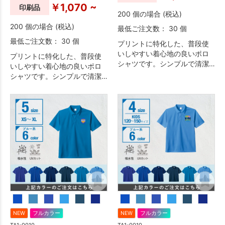
￥1,070 ~
印刷品
200 個の場合 (税込)
200 個の場合 (税込)
最低ご注文数： 30 個
最低ご注文数： 30 個
プリントに特化した、普段使
いしやすい着心地の良いポロ
プリントに特化した、普段使
シャツです。シンプルで清潔
いしやすい着心地の良いポロ
感のあるデザインのため、イ
シャツです。シンプルで清潔
ベント・物販・ユニフォーム
感のあるデザインのため、イ
など幅広い用途におすすめで
ベント・物販・ユニフォーム
す。
など幅広い用途におすすめで
す。
NEW
フルカラー
NEW
フルカラー
TA1-0010
TA1-0010