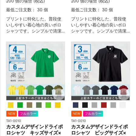
200 個の場合 (税込)
200 個の場合 (税込)
最低ご注文数： 30 個
最低ご注文数： 30 個
プリントに特化した、普段使
プリントに特化した、普段使
いしやすい着心地の良いポロ
いしやすい着心地の良いポロ
シャツです。シンプルで清潔
シャツです。シンプルで清潔
感のあるデザインのため、イ
感のあるデザインのため、イ
ベント・物販・ユニフォーム
ベント・物販・ユニフォーム
など幅広い用途におすすめで
など幅広い用途におすすめで
す。
す。
NEW
フルカラー
NEW
フルカラー
TA1-0010
TA1-0010
カスタムデザインドライポ
カスタムデザインドライポ
ロシャツ キッズサイズ×
ロシャツ ビッグサイズ×