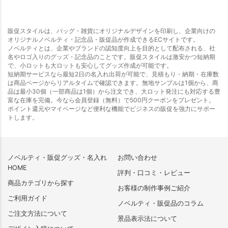
販促スタイルは、バッグ・雑貨にオリジナルデザインを印刷し、企業向けの
オリジナルノベルティ・記念品・販促品が作成できるECサイトです。
ノベルティとは、企業やブランドの認知度向上を目的として配布される、社
名やロゴ入りのグッズ・記念品のことです。販促スタイルは激安かつ短納期
で、小ロットも大ロットも安心してグッズ作成が可能です。
短納期サービスなら最短2日の名入れ出荷が可能で、見積もり・納期・在庫数
は商品ページからリアルタイムで確認できます。無地サンプルは1個から、商
品は最小30個（一部商品は1個）から注文でき、大ロット発注にも対応する豊
富な在庫を完備。今なら会員登録（無料）で500円クーポンをプレゼント。
ポイント還元やマイページなど便利な機能でビジネスの販促を強力にサポー
トします。
ノベルティ・販促グッズ・名入れ
お問い合わせ
HOME
評判・口コミ・レビュー
商品カテゴリから探す
お客様の制作事例ご紹介
ご利用ガイド
ノベルティ・販促品のコラム
ご注文方法について
景品表示法について