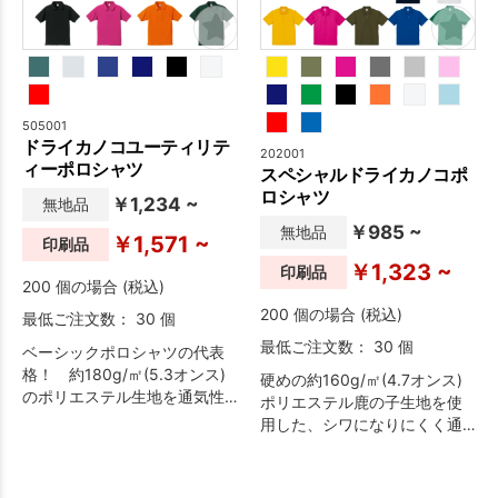
505001
ドライカノコユーティリテ
202001
ィーポロシャツ
スペシャルドライカノコポ
ロシャツ
￥1,234 ~
無地品
￥985 ~
無地品
￥1,571 ~
印刷品
￥1,323 ~
印刷品
200 個の場合 (税込)
200 個の場合 (税込)
最低ご注文数： 30 個
最低ご注文数： 30 個
ベーシックポロシャツの代表
格！ 約180g/㎡(5.3オンス)
硬めの約160g/㎡(4.7オンス)
のポリエステル生地を通気性
ポリエステル鹿の子生地を使
と吸汗性の高い鹿の子編みに
用した、シワになりにくく通
し、袖下・脇下には消臭糸を
気性のよいポロシャツです。
縫製糸として使用しました。
汗などの不快な臭いを吸着し