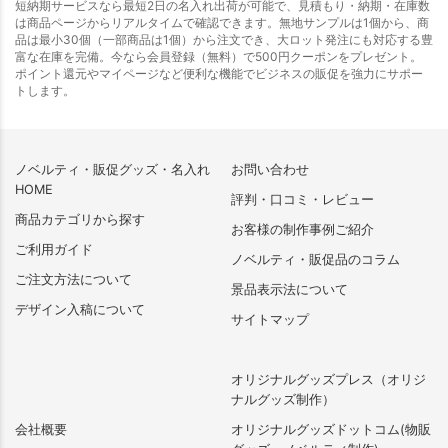
短納期サービスなら最短2日の名入れ出荷が可能で、見積もり・納期・在庫数
は商品ページからリアルタイムで確認できます。無地サンプルは1個から、商
品は最小30個（一部商品は1個）から注文でき、大ロット発注にも対応する豊
富な在庫を完備。今なら会員登録（無料）で500円クーポンをプレゼント。
ポイント還元やマイページなど便利な機能でビジネスの販促を強力にサポー
トします。
ノベルティ・販促グッズ・名入れ
お問い合わせ
HOME
評判・口コミ・レビュー
商品カテゴリから探す
お客様の制作事例ご紹介
ご利用ガイド
ノベルティ・販促品のコラム
ご注文方法について
景品表示法について
デザイン入稿について
サイトマップ
オリジナルグッズプレス（オリジ
ナルグッズ制作）
会社概要
オリジナルグッズドットコム(物販