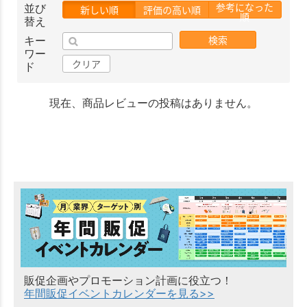
参考になった
並び
新しい順
評価の高い順
順
替え
検索
キー
ワー
クリア
ド
現在、商品レビューの投稿はありません。
販促企画やプロモーション計画に役立つ！
年間販促イベントカレンダーを見る>>