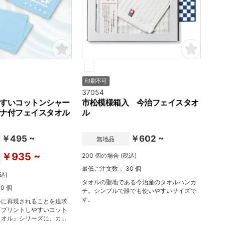
印刷不可
37054
すいコットンシャー
市松模様箱入 今治フェイスタオ
ナ付フェイスタオル
ル
￥495 ~
￥602 ~
無地品
￥935 ~
200 個の場合 (税込)
最低ご注文数： 30 個
込)
タオルの聖地である今治産のタオルハンカ
0 個
チ。シンプルで誰でも使いやすいサイズで
す。
いに再現されることを追求
『プリントしやすいコット
タオル』シリーズに、カラ