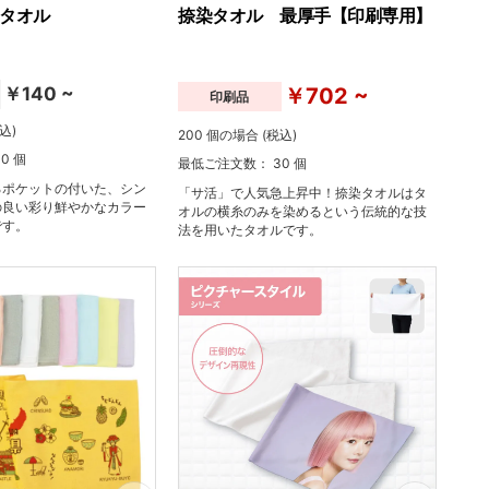
タオル
捺染タオル 最厚手【印刷専用】
￥140 ~
￥702 ~
印刷品
込)
200 個の場合 (税込)
0 個
最低ご注文数： 30 個
るポケットの付いた、シン
「サ活」で人気急上昇中！捺染タオルはタ
の良い彩り鮮やかなカラー
オルの横糸のみを染めるという伝統的な技
です。
法を用いたタオルです。