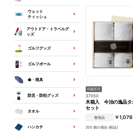
ウェット
ティッシュ
アウトドア・トラベルグ
ッズ
ゴルフグッズ
ゴルフボール
傘・雨具
印刷不可
防災・防犯グッズ
37050
木箱入 今治の逸品タ
セット
タオル
￥1,078
無地品
ハンカチ
200 個の場合 (税込)