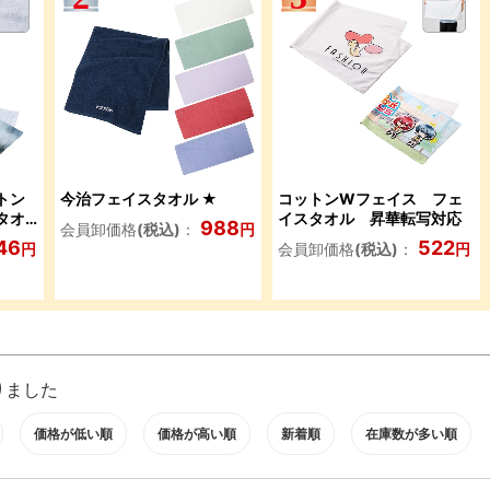
トン
今治フェイスタオル ★
コットンWフェイス フェ
タオ
イスタオル 昇華転写対応
988
会員卸価格
(税込)
：
円
46
522
円
会員卸価格
(税込)
：
円
りました
価格が低い順
価格が高い順
新着順
在庫数が多い順