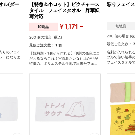
オル(ダー
【特急＆小ロット】ピクチャース
彩りフェイス
タイル フェイスタオル 昇華転
写対応
~
￥1,171 ~
無地品
印刷品
200 個の場合 (税
200 個の場合 (税込)
最低ご注文数： 3
最低ご注文数： 1 個
入りのフェイ
名刺が入れられ
【短納期・1個から作れる】印刷の発色にこ
レーになりま
プルで使い勝手
だわるならこれ！写真みたいな仕上がりが
フェイスタオル
特徴の、ポリエステル生地で出来たフェイ
スタオルです。