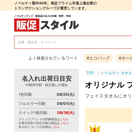
ノベルティ製作40年。東証プライム市場上場企業の
トランザクショングループが運営しています。
ノベルティグッズ・販促品の名入れ印刷・制作・作成
よく検索されているワード
#エコバッグ
#ボー
TOP
ノベルティ タオ
名入れ出荷日目安
オリジナル 
※1箇所印刷・校正無しの場合
1色印刷
08/25(火)
フェイスタオルにオリ
フルカラー印刷
09/01(火)
クイック1色印刷
08/18(火)
クイックプリントの対象商品は
こちら
出荷日目安で対応可能な商品は
こちら
名入れについての詳細は
こちら