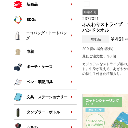
新商品
印刷不可
2377021
SDGs
ふんわりストライプ 
ハンドタオル
エコバッグ・トートバッ
グ
￥451 
無地品
200 個の場合 (税込)
巾着
最低ご注文数： 30 個
カジュアルなストライプ柄の
ポーチ・ケース
ト。中身が見える、あざやか
の持ち手付き化粧箱入り。
ペン・筆記用具
文具・ステーショナリー
タンブラー・ボトル
うちわ