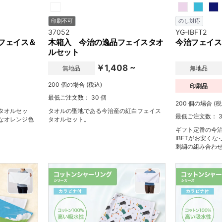
印刷不可
のし対応
37052
YG-IBFT2
フェイス＆
木箱入 今治の逸品フェイスタオ
今治フェイス
ルセット
~
￥1,408 ~
無地品
無地品
200 個の場合 (税込)
印刷品
最低ご注文数： 30 個
200 個の場合 (税
タオルセッ
タオルの聖地である今治産の紅白フェイス
最低ご注文数： 3
なオレンジ色
タオルセット。
ギフト定番の今治
IBFTがお安く
刺繍の組み合わ
ィはいかがでし