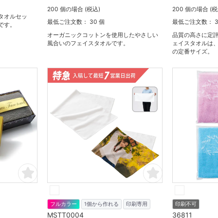
200 個の場合 (税込)
200 個の場合 (税
タオルセッ
最低ご注文数： 30 個
最低ご注文数： 3
です。
オーガニックコットンを使用したやさしい
品質の高さに定
風合いのフェイスタオルです。
ェイスタオルは、
の定番サイズ。
フルカラー
1個から作れる
印刷専用
印刷不可
MSTT0004
36811