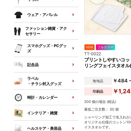
ウェア・アパレル
ファッション雑貨・アク
セサリー
スマホグッズ・PCグッ
NEW
フルカラー
ズ
TT-0022
プリントしやすいコッ
記念品
リングフェイスタオル(
ラベル
￥484 
無地品
・チラシ封入グッズ
￥1,24
印刷品
時計・カレンダー
200 個の場合 (税込)
最低ご注文数： 30 個
インテリア・雑貨
シャーリング加工で名入れが
オリジナル仕様のコットン10
イスタオルです。
ヘルスケア・美容品