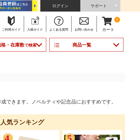
ログイン
サポート
0
カート
ご利用
ガイド
入稿
ガイド
よくある
質問
お問い合わせ
商品一覧
価格・在庫数
で検索
作成できます。ノベルティや記念品におすすめです。
ィ人気ランキング