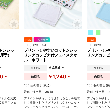
NEW
フルカラー
NEW
TT-0020-044
TT-0020
トンシャー
プリントしやすいコットンシャー
プリントしや
厚手)
リングカラビナ付フェイスタオ
リングカラビ
ル ホワイト
~
￥484 ~
無地品
無地品
0 ~
￥1,240 ~
印刷品
印刷品
200 個の場合 (税込)
200 個の場合 (税
最低ご注文数： 30 個
最低ご注文数： 3
きれいに載る
デザインがきれいに再現されることを追求
デザインがきれ
0％厚手フェ
して開発された『プリントしやすいコット
して開発された
ンシャーリングタオル』シリーズに、カラ
ンシャーリング