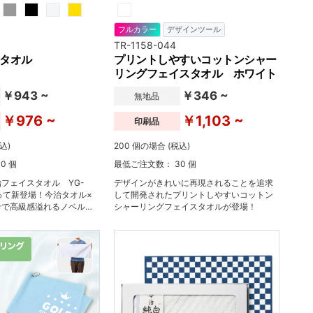
フルカラー
デザインツール
TR-1158-044
タオル
プリントしやすいコットンシャー
リングフェイスタオル ホワイト
￥943 ~
￥346 ~
無地品
￥976 ~
￥1,103 ~
印刷品
込)
200 個の場合 (税込)
0 個
最低ご注文数： 30 個
フェイスタオル YG-
デザインがきれいに再現されることを追求
なって新登場！今治タオル×
して開発されたプリントしやすいコットン
せで高級感溢れるノベルテ
シャーリングフェイスタオルが登場！
ょうか。