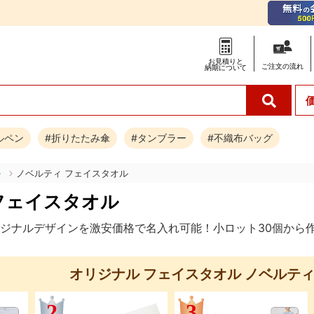
お見積りと
ご注文の
流れ
納期について
ルペン
#折りたたみ傘
#タンブラー
#不織布バッグ
ル
ノベルティ フェイスタオル
フェイスタオル
ジナルデザインを激安価格で名入れ可能！小ロット30個から
オリジナル フェイスタオル
ノベルテ