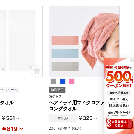
イスタオルが登場です。
×
ザインツール
印刷不可
26152
タオル
ヘアドライ用マイクロファイバー
ロングタオル
￥561 ~
￥323 ~
無地品
￥819 ~
200 個の場合 (税込)