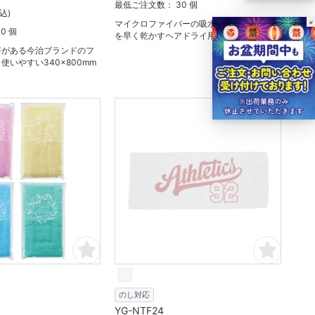
最低ご注文数： 30 個
込)
×
マイクロファイバーの吸水性と速乾性が髪
0 個
を早く乾かすヘアドライ用タオル。
評がある今治ブランドのフ
使いやすい340×800mm
のし対応
YG-NTF24