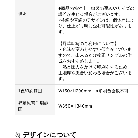
※商品の特性上、縫製の歪みやサイズの
備考
誤差が生じる場合がございます。
※枠線や直線のデザインは、個体差によ
り、仕上がり時に歪む可能性がありま
す。
【昇華転写のご利用について】
・色味が変わりやすい傾向がございま
すので、出来るだけ校正サンプルの作
成をおすすめします。
・熱と圧力をかけて印刷をするため、
生地厚や風合い変わる場合がございま
す。
1色印刷範囲
W150×H200mm ※印刷色金銀不可
昇華転写印刷範
W850×H340mm
囲
デザインについて