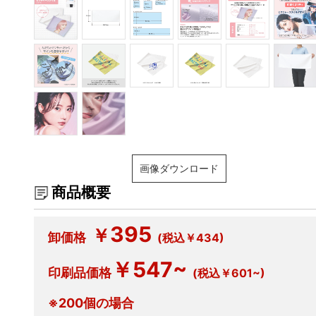
画像ダウンロード
商品概要
395
￥
卸価格
(税込￥434)
￥547~
印刷品価格
(税込￥601~)
※200個の場合