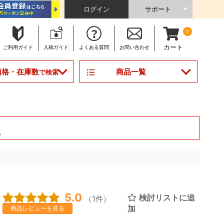
ログイン
サポート
0
カート
ご利用
ガイド
入稿
ガイド
よくある
質問
お問い合わせ
商品一覧
価格・在庫数
で検索
。
5.0
検討リストに追
（1件）
加
商品レビューを見る