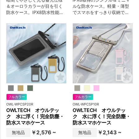
＆オーロラカラーが目を引く
ルな防水ケース。軽量・薄型
防水ケース。IPX8防水性能、
でスマホをすっきり収納で
2WAYストラップで機能性も抜
き、タッチ操作・通話・撮影
群。
も対応。
フルカラー
フルカラー
OWL-WPCSP20R
OWL-WPCSP10R
OWLTECH オウルテッ
OWLTECH オウルテッ
ク 水に浮く！完全防塵・
ク 水に浮く！完全防塵・
防水スマホケース
防水スマホケース
￥2,576 ~
￥2,143 ~
無地品
無地品