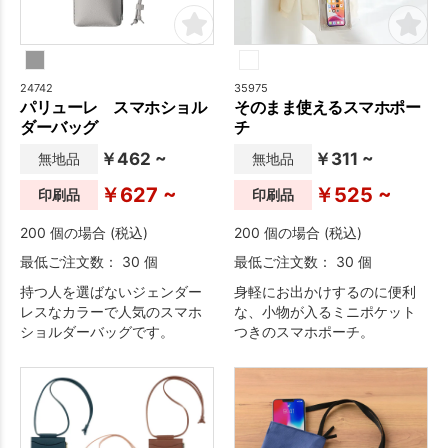
24742
35975
パリューレ スマホショル
そのまま使えるスマホポー
ダーバッグ
チ
￥462 ~
￥311 ~
無地品
無地品
￥627 ~
￥525 ~
印刷品
印刷品
200 個の場合 (税込)
200 個の場合 (税込)
最低ご注文数： 30 個
最低ご注文数： 30 個
持つ人を選ばないジェンダー
身軽にお出かけするのに便利
レスなカラーで人気のスマホ
な、小物が入るミニポケット
ショルダーバッグです。
つきのスマホポーチ。