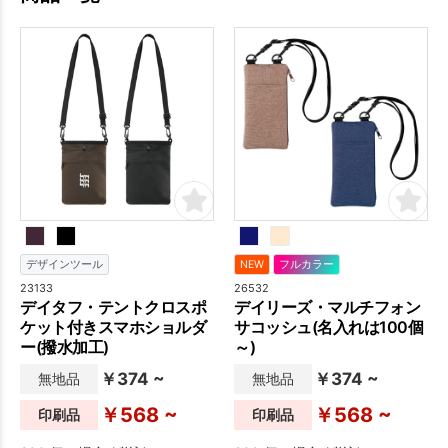
デザインツール
NEW
フルカラー
23133
26532
デイタフ・テントクロスポ
デイリーズ・マルチフォン
ケット付きスマホショルダ
サコッシュ(名入れは100個
ー(撥水加工)
～)
￥374 ~
￥374 ~
無地品
無地品
￥568 ~
￥568 ~
印刷品
印刷品