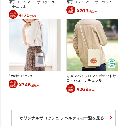
厚手コットンミニサコッシュ
厚手コットンミニサコッシュ
ナチュラル
会員
¥
209
価格
(税込)〜
会員
¥
170
価格
(税込)〜
EVAサコッシュ
キャンバスフロントポケットサ
コッシュ ナチュラル
会員
¥
346
価格
(税込)〜
会員
¥
269
価格
(税込)〜
オリジナルサコッシュ ノベルティの一覧を見る