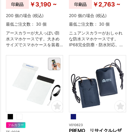
￥3,190 ~
￥2,763 ~
印刷品
印刷品
200 個の場合 (税込)
200 個の場合 (税込)
最低ご注文数： 30 個
最低ご注文数： 30 個
アースカラーが大人っぽい防
ニュアンスカラーがおしゃれ
水スマホケースです。大きめ
な防水スマホケースです。
サイズでスマホケースを装着
IP68完全防塵・防水対応。フ
したままでも入るゆったり設
ロート素材が入っているため
計。IP68防水・防塵対応。
水の中で浮くため、紛失防止
に役立ちます。
V010623
フルカラー
PREMO リサイクルレザ
TE-0028