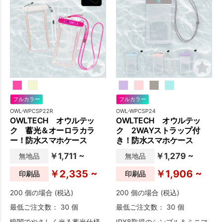
フルカラー
フルカラー
OWL-WPCSP22R
OWL-WPCSP24
OWLTECH オウルテッ
OWLTECH オウルテッ
ク 蓄光＆オーロラカラ
ク 2WAYストラップ付
ー！防水スマホケース
き！防水スマホケース
￥1,711 ~
￥1,279 ~
無地品
無地品
￥2,335 ~
￥1,906 ~
印刷品
印刷品
200 個の場合 (税込)
200 個の場合 (税込)
最低ご注文数： 30 個
最低ご注文数： 30 個
暗闇でやさしく光る蓄光仕様
IPX8取得のシンプル＆ミニマ