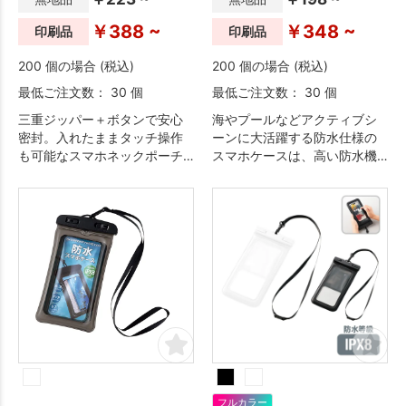
￥388 ~
￥348 ~
印刷品
印刷品
200 個の場合 (税込)
200 個の場合 (税込)
最低ご注文数： 30 個
最低ご注文数： 30 個
三重ジッパー＋ボタンで安心
海やプールなどアクティブシ
密封。入れたままタッチ操作
ーンに大活躍する防水仕様の
も可能なスマホネックポーチ
スマホケースは、高い防水機
は、今やレジャーやアウトド
能を備え、水に浮き、水没防
アの必需品。
止になります。
フルカラー