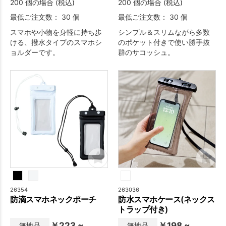
200 個の場合 (税込)
200 個の場合 (税込)
最低ご注文数： 30 個
最低ご注文数： 30 個
スマホや小物を身軽に持ち歩
シンプル＆スリムながら多数
ける、撥水タイプのスマホシ
のポケット付きで使い勝手抜
ョルダーです。
群のサコッシュ。
26354
263036
防滴スマホネックポーチ
防水スマホケース(ネックス
トラップ付き)
￥223 ~
￥198 ~
無地品
無地品