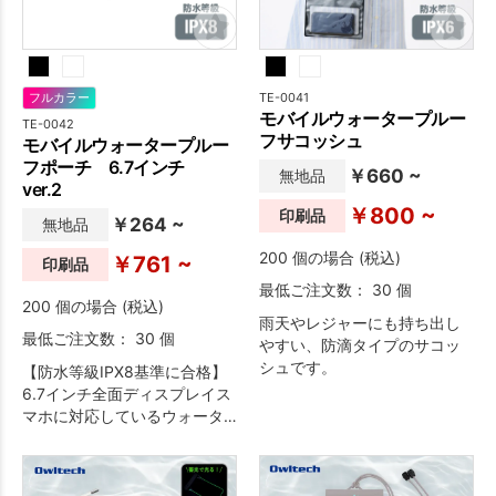
TE-0041
フルカラー
モバイルウォータープルー
TE-0042
フサコッシュ
モバイルウォータープルー
フポーチ 6.7インチ
￥660 ~
無地品
ver.2
￥800 ~
印刷品
￥264 ~
無地品
200 個の場合 (税込)
￥761 ~
印刷品
最低ご注文数： 30 個
200 個の場合 (税込)
雨天やレジャーにも持ち出し
最低ご注文数： 30 個
やすい、防滴タイプのサコッ
シュです。
【防水等級IPX8基準に合格】
6.7インチ全面ディスプレイス
マホに対応しているウォータ
ープルーフポーチです。