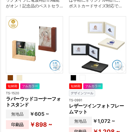
がオン！記念品のベストセラ
ポストカードサイズ対応で
ーアイテムです。
す。
短納期
フルカラー
短納期
フルカラー
TS-1520
デザインツール
ラバーウッドコーナーフォ
TS-0991
トスタンド
レザーツインフォトフレー
ムマット
￥605 ~
無地品
￥1,072 ~
無地品
￥898 ~
印刷品
￥1,208 ~
印刷品