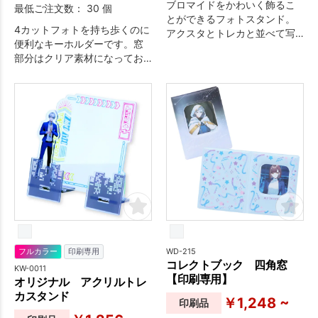
ブロマイドをかわいく飾るこ
最低ご注文数： 30 個
とができるフォトスタンド。
4カットフォトを持ち歩くのに
アクスタとトレカと並べて写
便利なキーホルダーです。窓
真を撮ることができます。
部分はクリア素材になってお
り、保護しながらいつでも4カ
ットフォトを見ることができ
ます。
WD-215
フルカラー
印刷専用
コレクトブック 四角窓
KW-0011
【印刷専用】
オリジナル アクリルトレ
カスタンド
￥1,248 ~
印刷品