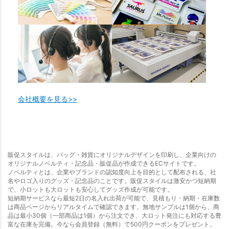
会社概要を見る>>
販促スタイルは、バッグ・雑貨にオリジナルデザインを印刷し、企業向けの
オリジナルノベルティ・記念品・販促品が作成できるECサイトです。
ノベルティとは、企業やブランドの認知度向上を目的として配布される、社
名やロゴ入りのグッズ・記念品のことです。販促スタイルは激安かつ短納期
で、小ロットも大ロットも安心してグッズ作成が可能です。
短納期サービスなら最短2日の名入れ出荷が可能で、見積もり・納期・在庫数
は商品ページからリアルタイムで確認できます。無地サンプルは1個から、商
品は最小30個（一部商品は1個）から注文でき、大ロット発注にも対応する豊
富な在庫を完備。今なら会員登録（無料）で500円クーポンをプレゼント。