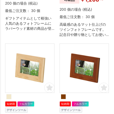
200 個の場合 (税込)
200 個の場合 (税込)
最低ご注文数： 30 個
最低ご注文数： 30 個
ギフトアイテムとして根強い
人気のあるフォトフレームに
高級感のあるマット仕上げの
ラバーウッド素材の商品が登
ツインフォトフレームです。
場しました。おしゃれなデザ
記念日や贈り物としてお使い
インのL字の淵で、幅広くご提
いただけます。
案できる商品です。素材のゴ
ムの木は家具やインテリア雑
貨にも使われる木材で、天然
ゴム採取後の廃材を再利用し
ているエコアイテムです。ま
た、ゴムの木の花言葉は永久
の幸せなので、卒業記念品な
どの贈り物としても重宝され
ています。※天然素材の為、印
刷の際、多少木目の影響を受
ける場合がございます。
短納期
フルカラー
短納期
フルカラー
デザインツール
デザインツール