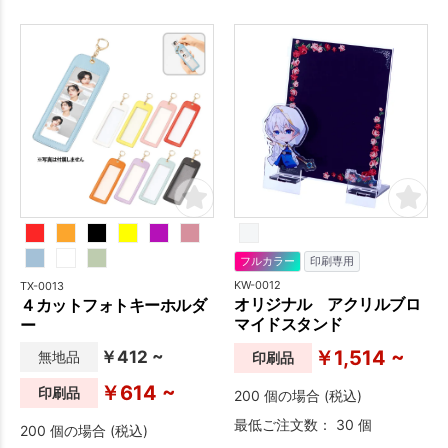
収められるPP製のクリアケー
スです。
フルカラー
印刷専用
KW-0012
TX-0013
オリジナル アクリルブロ
４カットフォトキーホルダ
マイドスタンド
ー
￥1,514 ~
￥412 ~
無地品
印刷品
￥614 ~
印刷品
200 個の場合 (税込)
最低ご注文数： 30 個
200 個の場合 (税込)