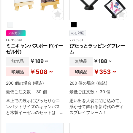
フルカラー
のし対応
FA-318641
2725981
ミニキャンバスボード(イー
ぴたっとラッピングフレー
ゼル付)
ム
￥189 ~
￥188 ~
無地品
無地品
￥508 ~
￥353 ~
印刷品
印刷品
200 個の場合 (税込)
200 個の場合 (税込)
最低ご注文数： 30 個
最低ご注文数： 30 個
卓上での展示にぴったりなコ
思い出を大切に閉じ込めて、
ンパクトサイズのキャンバス
浮かせて飾れる新時代のディ
と木製イーゼルのセットは、
スプレイフレーム！
ちょっと面白いノベルティと
しておすすめです。