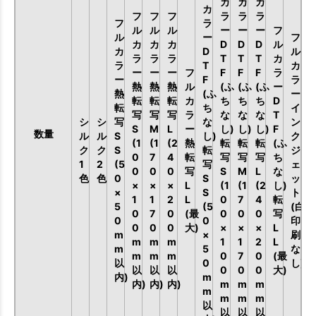
カ
カ
カ
カ
フ
フ
フ
ラ
ラ
ラ
フ
ラ
ル
ル
ル
ー
ー
ー
フ
ル
ー
フ
カ
カ
カ
D
D
D
ル
カ
D
ル
ラ
ラ
ラ
T
T
T
カ
ラ
T
カ
ー
ー
ー
フ
F
F
F
ラ
ー
F
ラ
熱
熱
熱
ル
(ふ
(ふ
(ふ
ー
熱
(ふ
ー
転
転
転
カ
ち
ち
ち
D
転
ち
イ
写
写
写
ラ
な
な
な
T
シ
シ
写
な
ン
S
M
L
ー
し)
し)
し)
F
数量
ル
ル
S
し)
ク
(1
(1
(2
熱
転
転
転
(ふ
ク
ク
S
転
ジ
0
7
4
転
写
写
写
ち
1
2
(5
写
ェ
0
0
0
写
S
M
L
な
色
色
0
S
ッ
×
×
×
L
(1
(1
(2
し)
×
S
ト
1
1
2
L
0
7
4
転
5
(5
(白
0
7
0
(最
0
0
0
写
0
0
印
0
0
0
大)
×
×
×
L
m
×
刷
m
m
m
1
1
2
L
m
5
な
m
m
m
0
7
0
(最
以
0
し)
以
以
以
0
0
0
大)
内)
m
内)
内)
内)
m
m
m
m
m
m
m
以
以
以
以