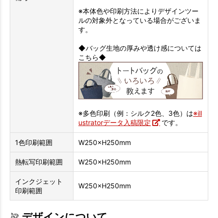
※本体色や印刷方法によりデザインツー
ルの対象外となっている場合がございま
す。
◆バッグ生地の厚みや透け感については
こちら◆
※多色印刷（例：シルク2色、3色）は
※ill
ustratorデータ入稿限定
です。
1色印刷範囲
W250×H250mm
熱転写印刷範囲
W250×H250mm
インクジェット
W250×H250mm
印刷範囲
デザインについて