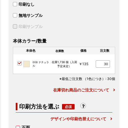
印刷なし
無地サンプル
印刷サンプル
本体カラー/数量
本体色
価格
注文数
在庫数
在庫1,736 個（入荷
008 ナチュラ
￥135
ル
予定未定）
※最低ご注文数
（1色につき）
: 30個
在庫切れ商品のご注文について
印刷方法を選ぶ
デザインや印刷色替えについて
正面