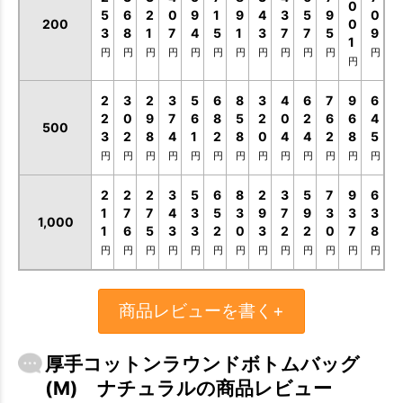
0
5
6
2
0
9
1
9
4
3
5
9
0
200
0
3
8
1
7
4
5
1
3
7
7
5
9
1
円
円
円
円
円
円
円
円
円
円
円
円
円
2
3
2
3
5
6
8
3
4
6
7
9
6
2
0
9
7
6
8
5
2
0
2
6
6
4
500
3
2
8
4
1
2
8
0
4
4
2
8
5
円
円
円
円
円
円
円
円
円
円
円
円
円
2
2
2
3
5
6
8
2
3
5
7
9
6
1
7
7
4
3
5
3
9
7
9
3
3
3
1,000
1
6
5
3
3
2
0
3
2
2
0
7
8
円
円
円
円
円
円
円
円
円
円
円
円
円
商品レビューを書く+
厚手コットンラウンドボトムバッグ
(M) ナチュラルの商品レビュー