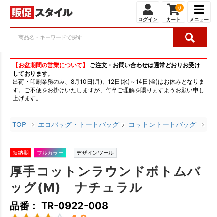
0
ログイン
カート
メニュー
【お盆期間の営業について】
ご注文・お問い合わせは通常どおりお受け
しております。
出荷・印刷業務のみ、8月10日(月)、12日(水)～14日(金)はお休みとなりま
す。ご不便をお掛けいたしますが、何卒ご理解を賜りますようお願い申し
上げます。
TOP
エコバッグ・トートバッグ
コットントートバッグ
厚
短納期
フルカラー
デザインツール
厚手コットンラウンドボトムバ
ッグ(M) ナチュラル
品番： TR-0922-008