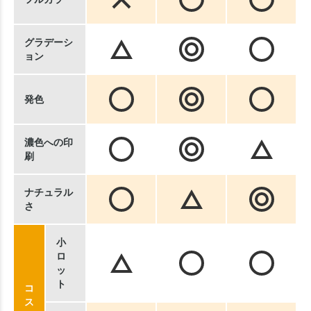
グラデーシ
ョン
発色
濃色への印
刷
ナチュラル
さ
小
ロ
ッ
ト
コ
ス