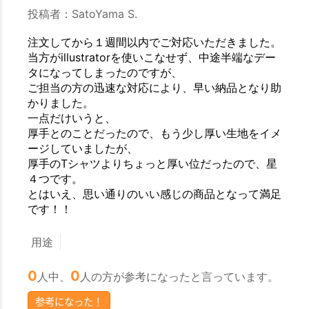
お買い物を続ける
カートへ進む
投稿者：SatoYama S.
注文してから１週間以内でご対応いただきました。
当方がillustratorを使いこなせず、中途半端なデー
タになってしまったのですが、
ご担当の方の迅速な対応により、早い納品となり助
かりました。
一点だけいうと、
厚手とのことだったので、もう少し厚い生地をイメ
ージしていましたが、
厚手のTシャツよりちょっと厚い位だったので、星
４つです。
とはいえ、思い通りのいい感じの商品となって満足
です！！
用途
0
0
人中、
人の方が参考になったと言っています。
参考になった！