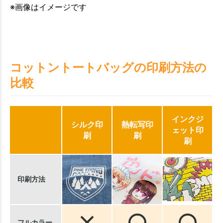
※画像はイメージです
コットントートバッグの印刷方法の
比較
インクジ
シルク印
熱転写印
ェット印
刷
刷
刷
印刷方法
フルカラー