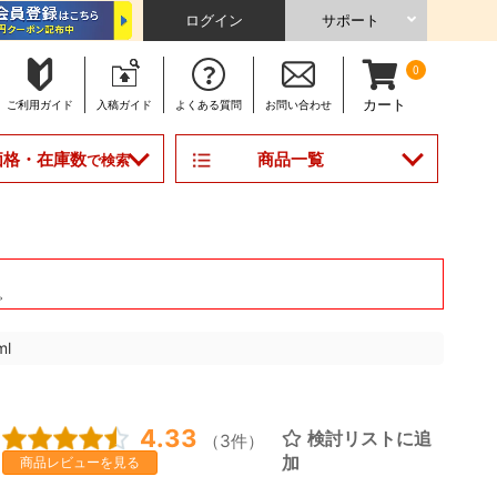
ログイン
サポート
0
カート
ご利用
ガイド
入稿
ガイド
よくある
質問
お問い合わせ
商品一覧
価格・在庫数
で検索
。
l
4.33
検討リストに追
（3件）
加
商品レビューを見る