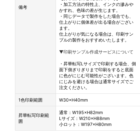
・加工方法の特性上、インクの滲みや
備考
かすれ、色味の差が生じます。
・同じデータで製作をした場合でも、
仕上がりに個体差が出る場合がござい
ます。
仕上がりが気になる場合は、印刷サン
プルの製作をおすすめいたします。
▼印刷サンプル作成サービスについて
・昇華転写Lサイズで印刷する場合、側
面下側ぎりぎりまで印刷をすると底面
に色がにじむ可能性がございます。色
にじみを避ける場合は通常サイズでご
注文ください。
1色印刷範囲
W30×H40mm
通常：W195×H82mm
昇華転写印刷範
Lサイズ：W210×H88mm
囲
小ロット：W197×H80mm