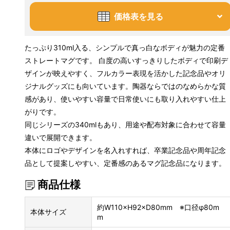
価格表を見る
たっぷり310ml入る、シンプルで真っ白なボディが魅力の定番
ストレートマグです。 白度の高いすっきりしたボディで印刷デ
ザインが映えやすく、フルカラー表現を活かした記念品やオリ
ジナルグッズにも向いています。陶器ならではのなめらかな質
感があり、使いやすい容量で日常使いにも取り入れやすい仕上
がりです。
同じシリーズの340mlもあり、用途や配布対象に合わせて容量
違いで展開できます。
本体にロゴやデザインを名入れすれば、卒業記念品や周年記念
品として提案しやすい、定番感のあるマグ記念品になります。
商品仕様
約W110×H92×D80mm ※口径φ80m
本体サイズ
m