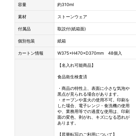
容量
約310ml
素材
ストーンウェア
付属品
取説付(紙箱面)
個別包装
紙箱
カートン情報
W375×H470×D370mm 48個入
【名入れ可能商品】
食品衛生検査済
・商品の特性上、表面に小さな気泡や
黒点が見られる場合があります。
・オーブンや直火の使用不可。印刷を
した場合、電子レンジ・食洗機の使用
や、業務用等での過度な使用は、印刷
面の変色、剥がれ、キズになる恐れが
あります。
【昇華転写のご利用について】