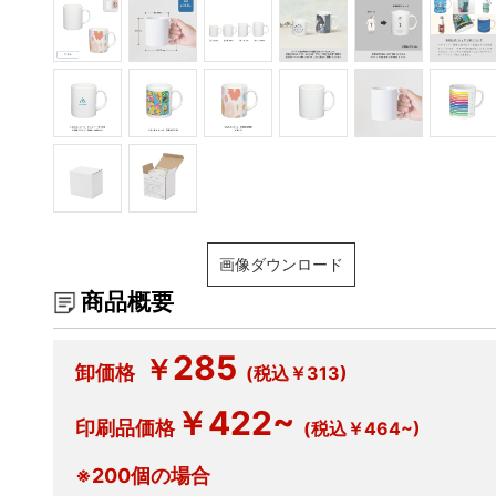
画像ダウンロード
商品概要
285
￥
卸価格
(税込￥313)
￥422~
印刷品価格
(税込￥464~)
※200個の場合