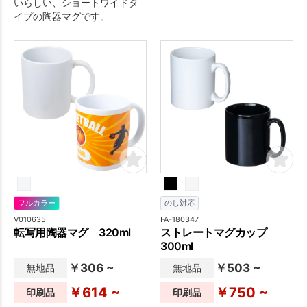
いらしい、ショートワイドタ
イプの陶器マグです。
フルカラー
のし対応
V010635
FA-180347
転写用陶器マグ 320ml
ストレートマグカップ
300ml
￥306 ~
￥503 ~
無地品
無地品
￥614 ~
￥750 ~
印刷品
印刷品