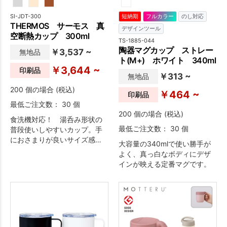
SI-JDT-300
短納期
フルカラー
のし対応
THERMOS サーモス 真
デザインツール
空断熱カップ 300ml
TS-1885-044
陶器マグカップ ストレー
￥3,537 ~
無地品
ト(M+) ホワイト 340ml
￥3,644 ~
印刷品
￥313 ~
無地品
200 個の場合 (税込)
￥464 ~
印刷品
最低ご注文数： 30 個
200 個の場合 (税込)
食洗機対応！ 湯呑み形状の
最低ご注文数： 30 個
普段使いしやすいカップ。手
におさまりが良いサイズ感
大容量の340mlで使い勝手が
で、毎日の食卓で気軽に使え
よく、真っ白なボディにデザ
ます。ステンレス製魔法びん
インが映える定番マグです。
構造なので、冷たさ・温かさ
長持ち。