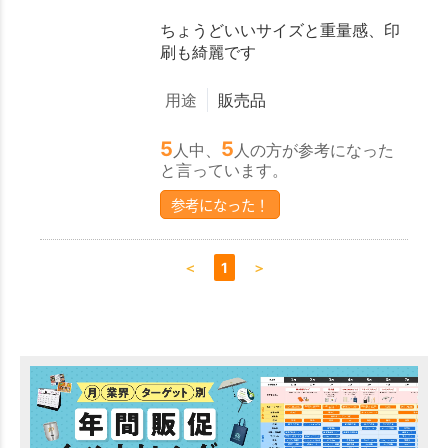
ちょうどいいサイズと重量感、印
刷も綺麗です
用途
販売品
5
5
人中、
人の方が参考になった
と言っています。
参考になった！
＜
1
＞