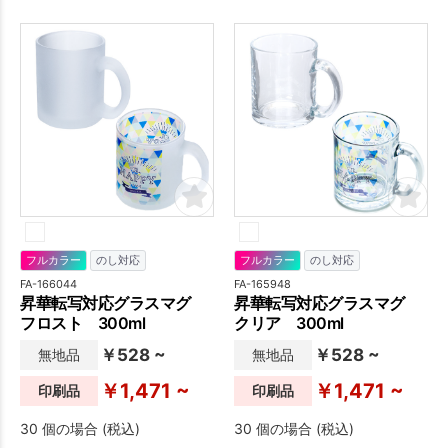
に飲み物の温度をキープして
ラーです。
くれます。自宅からオフィス
まで幅広いシーンで使えま
す。 ■保温性試験：76.4℃(1
時間後) ■保冷性試験：
6.7℃(1時間後) ■実容量約
340ml（満水時約400ml） ※
製品の特性上、回転シルク
（側面ワイド）印刷時に、印
刷データのフチ部分が少し滲
むような仕上がりになりま
す。あらかじめご了承くださ
い。
フルカラー
のし対応
フルカラー
のし対応
FA-166044
FA-165948
昇華転写対応グラスマグ
昇華転写対応グラスマグ
フロスト 300ml
クリア 300ml
￥528 ~
￥528 ~
無地品
無地品
￥1,471 ~
￥1,471 ~
印刷品
印刷品
30 個の場合 (税込)
30 個の場合 (税込)