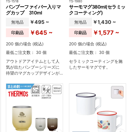
TS-1518
TS-1980
バンブーファイバー入りマ
サーモマグ380ml(セラミッ
グカップ 310ml
クコーティング)
￥495 ~
￥1,430 ~
無地品
無地品
￥645 ~
￥1,577 ~
印刷品
印刷品
200 個の場合 (税込)
200 個の場合 (税込)
最低ご注文数： 30 個
最低ご注文数： 30 個
アウトドアアイテムとして人
セラミックコーティングを施
気が出たバンブーシリーズに
したサーモマグです。
待望のマグカップデザインが
登場！軽くて割れにくいエコ
素材は、アウトドアだけに留
まらずデイリーユースにも優
れていることから、今後さら
に広まりを見せていくことで
しょう。本体のマットな質感
と、落ち着いた色合いでこだ
わりのプリント映えもばっち
り。小ぶりで可愛らしくもオ
リジナル性に富んだグッズと