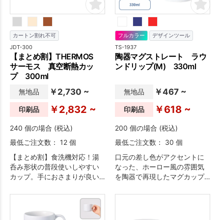
してぜひご検討下さい。
カートン割れ不可
フルカラー
デザインツール
JDT-300
TS-1937
【まとめ割】THERMOS
陶器マグストレート ラウ
サーモス 真空断熱カッ
ンドリップ(M) 330ml
プ 300ml
￥2,730 ~
￥467 ~
無地品
無地品
￥2,832 ~
￥618 ~
印刷品
印刷品
240 個の場合 (税込)
200 個の場合 (税込)
最低ご注文数： 12 個
最低ご注文数： 30 個
【まとめ割】食洗機対応！湯
口元の差し色がアクセントに
呑み形状の普段使いしやすい
なった、ホーロー風の雰囲気
カップ。手におさまりが良い
を陶器で再現したマグカップ
サイズ感で、毎日の食卓で気
です。
軽に使えます。ステンレス製
魔法びん構造なので、冷た
さ・温かさ長持ち。