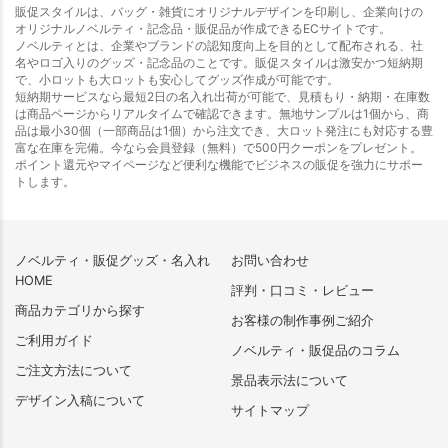
販促スタイルは、バッグ・雑貨にオリジナルデザインを印刷し、企業向けの
オリジナルノベルティ・記念品・販促品が作成できるECサイトです。
ノベルティとは、企業やブランドの認知度向上を目的として配布される、社
名やロゴ入りのグッズ・記念品のことです。販促スタイルは激安かつ短納期
で、小ロットも大ロットも安心してグッズ作成が可能です。
短納期サービスなら最短2日の名入れ出荷が可能で、見積もり・納期・在庫数
は商品ページからリアルタイムで確認できます。無地サンプルは1個から、商
品は最小30個（一部商品は1個）から注文でき、大ロット発注にも対応する豊
富な在庫を完備。今なら会員登録（無料）で500円クーポンをプレゼント。
ポイント還元やマイページなど便利な機能でビジネスの販促を強力にサポー
トします。
ノベルティ・販促グッズ・名入れ
お問い合わせ
HOME
評判・口コミ・レビュー
商品カテゴリから探す
お客様の制作事例ご紹介
ご利用ガイド
ノベルティ・販促品のコラム
ご注文方法について
景品表示法について
デザイン入稿について
サイトマップ