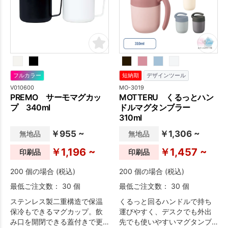
フルカラー
短納期
デザインツール
V010600
MO-3019
PREMO サーモマグカッ
MOTTERU くるっとハン
プ 340ml
ドルマグタンブラー
310ml
￥955 ~
￥1,306 ~
無地品
無地品
￥1,196 ~
￥1,457 ~
印刷品
印刷品
200 個の場合 (税込)
200 個の場合 (税込)
最低ご注文数： 30 個
最低ご注文数： 30 個
ステンレス製二重構造で保温
くるっと回るハンドルで持ち
保冷もできるマグカップ。飲
運びやすく、デスクでも外出
み口を開閉できる蓋付きで更
先でも使いやすいマグタンブ