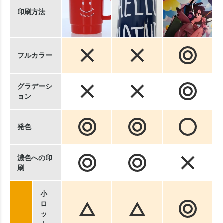
印刷方法
フルカラー
グラデーシ
ョン
発色
濃色への印
刷
小
ロ
ッ