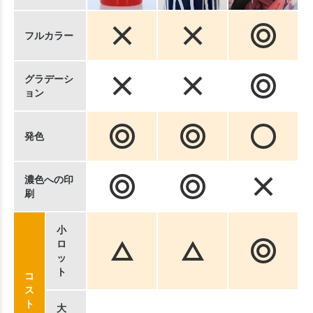
フルカラー
グラデーシ
ョン
発色
濃色への印
刷
小
ロ
ッ
ト
コ
ス
ト
大