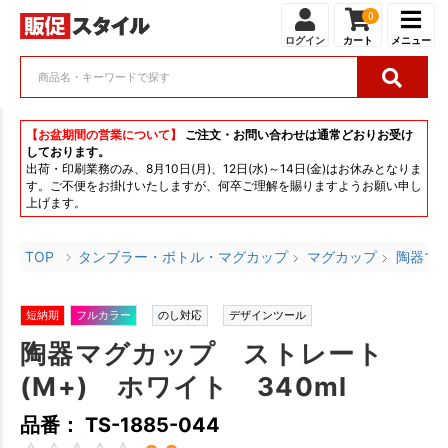
0
ログイン
カート
メニュー
【お盆期間の営業について】
ご注文・お問い合わせは通常どおりお受け
しております。
出荷・印刷業務のみ、8月10日(月)、12日(水)～14日(金)はお休みとなりま
す。ご不便をお掛けいたしますが、何卒ご理解を賜りますようお願い申し
上げます。
TOP
タンブラー・ボトル・マグカップ
マグカップ
陶器マ
短納期
フルカラー
のし対応
デザインツール
陶器マグカップ ストレート
(M+) ホワイト 340ml
品番： TS-1885-044