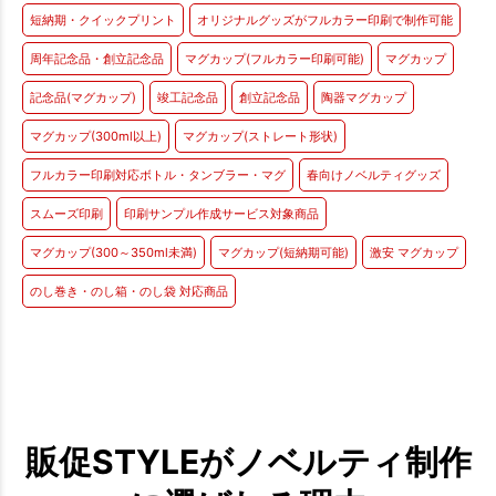
短納期・クイックプリント
オリジナルグッズがフルカラー印刷で制作可能
周年記念品・創立記念品
マグカップ(フルカラー印刷可能)
マグカップ
記念品(マグカップ)
竣工記念品
創立記念品
陶器マグカップ
マグカップ(300ml以上)
マグカップ(ストレート形状)
フルカラー印刷対応ボトル・タンブラー・マグ
春向けノベルティグッズ
スムーズ印刷
印刷サンプル作成サービス対象商品
マグカップ(300～350ml未満)
マグカップ(短納期可能)
激安 マグカップ
のし巻き・のし箱・のし袋 対応商品
販促STYLEがノベルティ制作