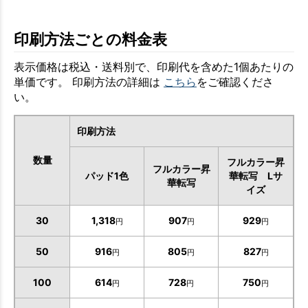
印刷方法ごとの料金表
表示価格は税込・送料別で、印刷代を含めた1個あたりの
単価です。 印刷方法の詳細は
こちら
をご確認くださ
い。
印刷方法
数量
フルカラー昇
フルカラー昇
パッド1色
華転写 Lサ
華転写
イズ
30
1,318
907
929
円
円
円
50
916
805
827
円
円
円
100
614
728
750
円
円
円