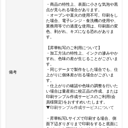
・商品の特性上、表面に小さな気泡や黒
点が見られる場合があります。
・オーブンや直火の使用不可。印刷をし
た場合、電子レンジ・食洗機の使用や、
業務用等での過度な使用は、印刷面の変
色、剥がれ、キズになる恐れがありま
す。
【昇華転写のご利用について】
・加工方法の特性上、インクの滲みやか
すれ、色味の差が生じることがございま
す。
・同じデータで製作をした場合でも、仕
備考
上がりに個体差が出る場合がございま
す。
・仕上がりの確認や色味の調整を行いた
い場合は量産前に校正品の作成、または
印刷サンプル作成サービスのご利用(会
員様限定)をおすすめいたします。
▼印刷サンプル作成サービスについて
・昇華転写Lサイズで印刷する場合、側
面下辺ぎりぎりまで印刷をすると底面に