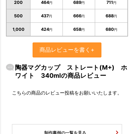
200
464
689
711
円
円
円
500
437
666
688
円
円
円
1,000
424
658
680
円
円
円
商品レビューを書く+
陶器マグカップ ストレート(M+) ホ
ワイト 340mlの商品レビュー
こちらの商品のレビュー投稿をお願いいたします。
制作事例の一覧を見る