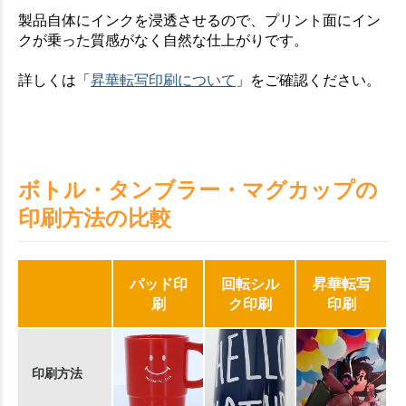
製品自体にインクを浸透させるので、プリント面にイン
クが乗った質感がなく自然な仕上がりです。
詳しくは「
昇華転写印刷について
」をご確認ください。
ボトル・タンブラー・マグカップの
印刷方法の比較
パッド印
回転シル
昇華転写
刷
ク印刷
印刷
印刷方法