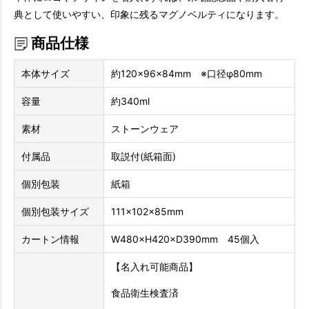
典として使いやすい、印象に残るマグノベルティになります。
商品仕様
本体サイズ
約120×96×84mm ※口径φ80mm
容量
約340ml
素材
ストーンウェア
付属品
取説付(紙箱面)
個別包装
紙箱
個別包装サイズ
111×102×85mm
カートン情報
W480×H420×D390mm 45個入
【名入れ可能商品】
食品衛生検査済