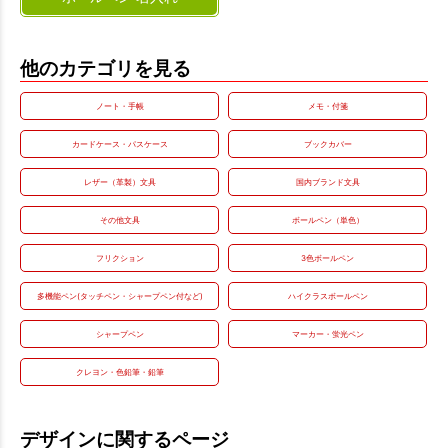
他のカテゴリを見る
ノート・手帳
メモ・付箋
カードケース・パスケース
ブックカバー
レザー（革製）文具
国内ブランド文具
その他文具
ボールペン（単色）
フリクション
3色ボールペン
多機能ペン(タッチペン・シャープペン付など)
ハイクラスボールペン
シャープペン
マーカー・蛍光ペン
クレヨン・色鉛筆・鉛筆
デザインに関するページ