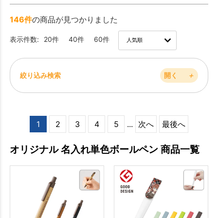
146件
の商品が見つかりました
表示件数:
20件
40件
60件
絞り込み検索
開く
＋
1
2
3
4
5
...
次へ
最後へ
オリジナル 名入れ単色ボールペン 商品一覧