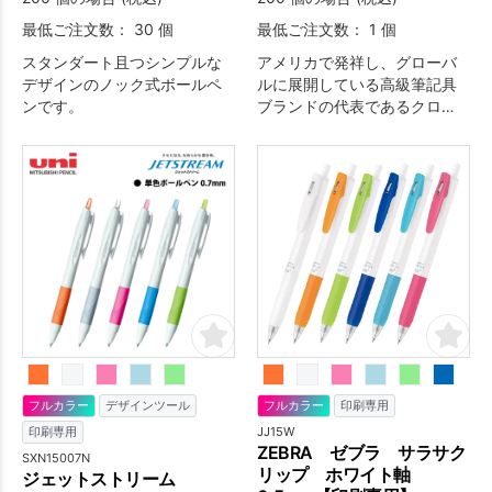
最低ご注文数： 30 個
最低ご注文数： 1 個
スタンダート且つシンプルな
アメリカで発祥し、グローバ
デザインのノック式ボールペ
ルに展開している高級筆記具
ンです。
ブランドの代表であるクロ
ス。1946年、創業100周年を
記念して発売された当時から
変わらぬシルエットのクラシ
ックセンチュリー。
フルカラー
デザインツール
フルカラー
印刷専用
JJ15W
印刷専用
ZEBRA ゼブラ サラサク
SXN15007N
リップ ホワイト軸
ジェットストリーム