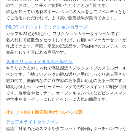
ので、お渡しして長くご使用いただくことが可能です。
誰もが知っている有名ボールペンに名入れをしてノベルティとし
てご活用いただければ、より高い販促効果が期待できます。
PILOT パイロット フリクションカラーズ
カラフル24色が嬉しい、フリクションカラーサインペンです。
名入れして複数色をセットにすれば、お揃いのマーカーセットが
作成できます。卒園、卒業の記念品や、学生向けのコンテストの
賞品としても喜ばれる商品です。
スタイリッシュメタルボールペン
キラリと光るおしゃれで高級感漂うノックタイプのメタルボール
ペンです。心地よいノックの跳ね返りと手にしっくり来る重さが
魅力的で、低価格なのに存在感のある貰い応えのある一本です。
印刷は側面へ、レーザーマーキングでのワンポイント印刷が可能
です。展示会やセミナー、オープンキャンパスなどビジネスマン
や学生をターゲットにしたイベントに人気の商品です。
小ロットOK！激安単色ボールペン3選
デュアルライトタッチペン
感染症対策のためスマホやタブレットの操作はタッチペンで行う