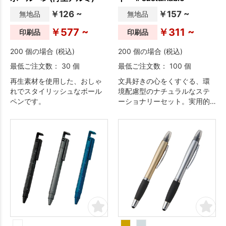
￥126 ~
￥157 ~
無地品
無地品
￥577 ~
￥311 ~
印刷品
印刷品
200 個の場合 (税込)
200 個の場合 (税込)
最低ご注文数： 30 個
最低ご注文数： 100 個
再生素材を使用した、おしゃ
文具好きの心をくすぐる、環
れでスタイリッシュなボール
境配慮型のナチュラルなステ
ペンです。
ーショナリーセット。実用的
な文具は幅広い世代に喜ば
れ、筒形パッケージには名入
れも可能なので環境系イベン
トやイメージアップを狙いた
い時のお配り品にも最適で
す。