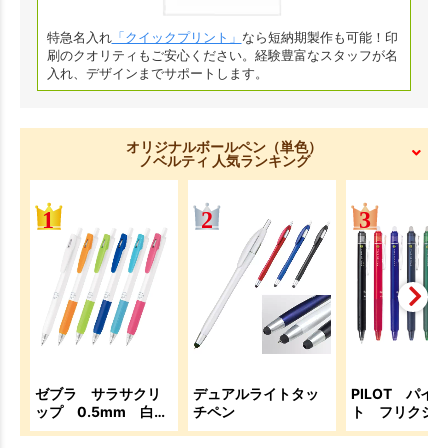
特急名入れ
「クイックプリント」
なら短納期製作も可能！印
刷のクオリティもご安心ください。経験豊富なスタッフが名
入れ、デザインまでサポートします。
オリジナルボールペン（単色）
ノベルティ 人気ランキング
ゼブラ サラサクリ
デュアルライトタッ
PILOT パイ
ップ 0.5mm 白軸
チペン
ト フリクシ
(名入れ専用)
ールノック 0.