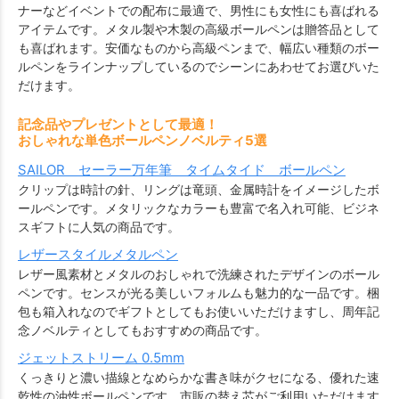
ナーなどイベントでの配布に最適で、男性にも女性にも喜ばれる
アイテムです。メタル製や木製の高級ボールペンは贈答品として
も喜ばれます。安価なものから高級ペンまで、幅広い種類のボー
ルペンをラインナップしているのでシーンにあわせてお選びいた
だけます。
記念品やプレゼントとして最適！
おしゃれな単色ボールペンノベルティ5選
SAILOR セーラー万年筆 タイムタイド ボールペン
クリップは時計の針、リングは竜頭、金属時計をイメージしたボ
ールペンです。メタリックなカラーも豊富で名入れ可能、ビジネ
スギフトに人気の商品です。
レザースタイルメタルペン
レザー風素材とメタルのおしゃれで洗練されたデザインのボール
ペンです。センスが光る美しいフォルムも魅力的な一品です。梱
包も箱入れなのでギフトとしてもお使いいただけますし、周年記
念ノベルティとしてもおすすめの商品です。
ジェットストリーム 0.5mm
くっきりと濃い描線となめらかな書き味がクセになる、優れた速
乾性の油性ボールペンです。市販の替え芯がご利用いただけます