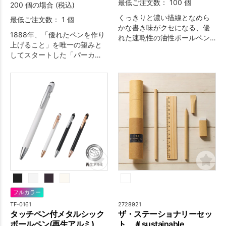
最低ご注文数： 100 個
200 個の場合 (税込)
くっきりと濃い描線となめら
最低ご注文数： 1 個
かな書き味がクセになる、優
1888年、「優れたペンを作り
れた速乾性の油性ボールペン
上げること」を唯一の望みと
です。市販の替え芯がご利用
してスタートした「パーカ
いただけますので、お渡しし
ー」。常に時代をリードし、
て長くご使用いただくことが
歴史に残るセンセーショナル
可能です。誰もが知っている
な筆記具を生みだしてきた実
有名ボールペンに名入れをし
績から「世界で最も愛される
てノベルティとしてご活用い
ペン」と称されています。
ただければ、より高い販促効
果が期待できます。オプショ
ンで熨斗箱入れも対応可能な
ので記念品や贈答品としても
お役立てください。
フルカラー
TF-0161
2728921
タッチペン付メタルシック
ザ・ステーショナリーセッ
ボールペン(再生アルミ)
ト ＃sustainable