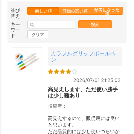
参考になった
並び
新しい順
評価の高い順
順
替え
検索
キー
ワー
クリア
ド
カラフルグリップボールペ
ン
2026/07/01 21:25:02
高見えします、ただ使い勝手
は少し難あり
投稿者：
高見えするので、販促用には良い
と思います。
ただ品質的には少し使いづらいか