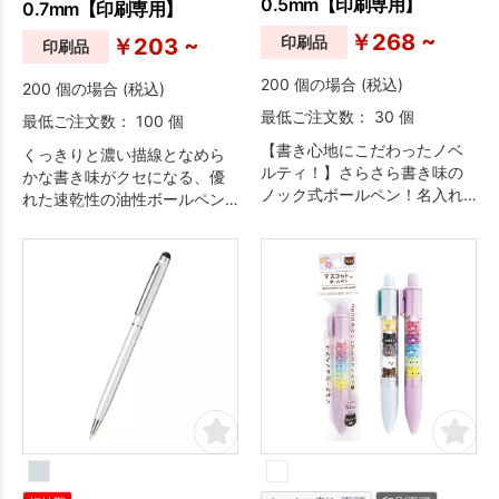
0.5mm【印刷専用】
0.7mm【印刷専用】
￥268 ~
印刷品
￥203 ~
印刷品
200 個の場合 (税込)
200 個の場合 (税込)
最低ご注文数： 30 個
最低ご注文数： 100 個
【書き心地にこだわったノベ
くっきりと濃い描線となめら
ルティ！】さらさら書き味の
かな書き味がクセになる、優
ノック式ボールペン！名入れ
れた速乾性の油性ボールペン
が映えるホワイト軸は抗菌仕
です。市販の替え芯がご利用
様になりました。事務用やノ
いただけますので、お渡しし
ート書きに！エアタイトシス
て長くご使用いただくことも
テムで、キャップレスでもペ
可能です。
ン先が乾きにくいです。顔料
インクのため、耐水性・耐光
性に優れています。インクは
全て公文書に使える黒となっ
ておりますので、お好みに合
わせて本体の色をお選びくだ
さい。