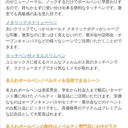
のがニューノーマル。ノックするだけでボールペンに早変わりす
るので、持ちかえずに使い分け出来る便利なタッチペンです。激
安でも高級感のある見た目です。
メタリックスクリューペン
太いクリップでしっかりホールド メタリックボディがシャープ
な印象。激安なのに安っぽく見えないので、展示会や説明会・オ
ープンキャンパスなどの様々なシーンでご活用いただくことがで
きます。
タッチペン付メタルスリムペン
ユニセックスに使えるスリムなフォルムが人気のタッチペンで
す。スクリュータイプでさり気なくメモが取れます。
名入れボールペンノベルティを活用できるシーン
名入れボールペンは老若男女、学生から社会人まで幅広いターゲ
ット層に向けたノベルティ・販促品にご活用いただけます。安価
なものはオープンキャンパスやセミナー・展示会などのイベント
のお配り品にピッタリですし、高価格帯のアイテムはプレミアム
な記念品として大変喜ばれます。
名入れボールペンの制作はノベルティ専門店にお任せ下さ