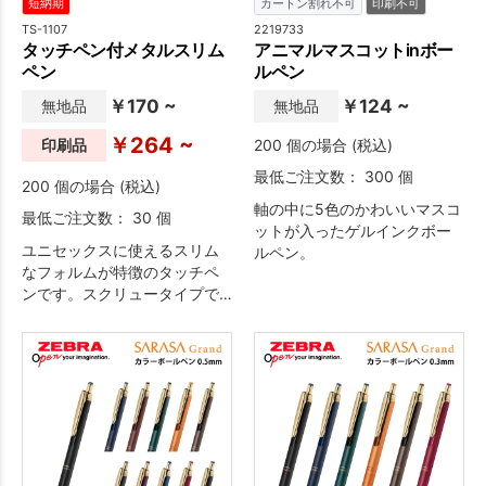
短納期
カートン割れ不可
印刷不可
TS-1107
2219733
タッチペン付メタルスリム
アニマルマスコットinボー
ペン
ルペン
￥170 ~
￥124 ~
無地品
無地品
￥264 ~
印刷品
200 個の場合 (税込)
最低ご注文数： 300 個
200 個の場合 (税込)
軸の中に5色のかわいいマスコ
最低ご注文数： 30 個
ットが入ったゲルインクボー
ユニセックスに使えるスリム
ルペン。
なフォルムが特徴のタッチペ
ンです。スクリュータイプで
さり気なくメモが取れます。