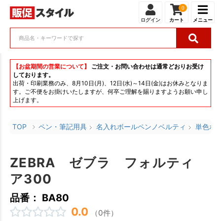
0
ログイン
カート
メニュー
【お盆期間の営業について】
ご注文・お問い合わせは通常どおりお受け
しております。
出荷・印刷業務のみ、8月10日(月)、12日(水)～14日(金)はお休みとなりま
す。ご不便をお掛けいたしますが、何卒ご理解を賜りますようお願い申し
上げます。
TOP
ペン・筆記用具
名入れボールペンノベルティ
単色ボ
ZEBRA ゼブラ フォルティ
ア300
品番： BA80
0.0
（0件）