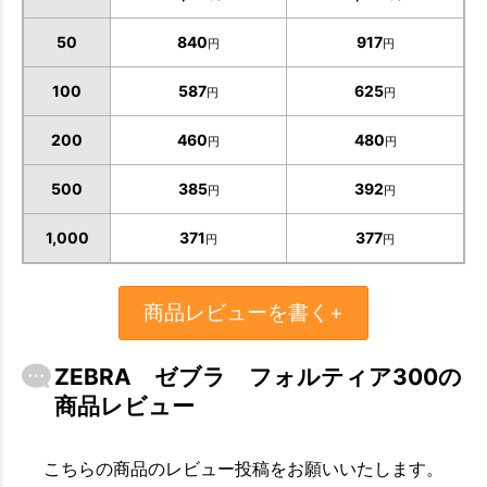
50
840
917
お買い物を続ける
カートへ進む
円
円
100
587
625
円
円
200
460
480
円
円
500
385
392
円
円
1,000
371
377
円
円
商品レビューを書く+
ZEBRA ゼブラ フォルティア300の
商品レビュー
こちらの商品のレビュー投稿をお願いいたします。