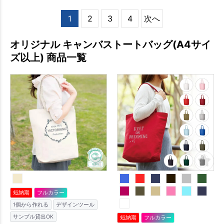
1
2
3
4
次へ
オリジナル キャンバストートバッグ(A4サイ
ズ以上) 商品一覧
短納期
フルカラー
1個から作れる
デザインツール
サンプル貸出OK
短納期
フルカラー