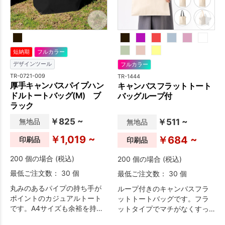
短納期
フルカラー
デザインツール
フルカラー
TR-0721-009
TR-1444
厚手キャンバスパイプハン
キャンバスフラットトート
ドルトートバッグ(M) ブ
バッグループ付
ラック
￥825 ~
無地品
￥511 ~
無地品
￥1,019 ~
￥684 ~
印刷品
印刷品
200 個の場合 (税込)
200 個の場合 (税込)
最低ご注文数： 30 個
最低ご注文数： 30 個
丸みのあるパイプの持ち手が
ループ付きのキャンバスフラ
ポイントのカジュアルトート
ットトートバッグです。フラ
です。A4サイズも余裕を持っ
ットタイプでマチがなくすっ
て収容可能なので、メインと
きりとしたデザインです。