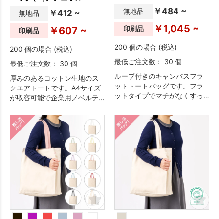
側に付いているのも嬉しいポ
￥484 ~
無地品
￥412 ~
無地品
イント。
￥1,045 ~
印刷品
￥607 ~
印刷品
200 個の場合 (税込)
200 個の場合 (税込)
最低ご注文数： 30 個
最低ご注文数： 30 個
ループ付きのキャンバスフラ
厚みのあるコットン生地のス
ットトートバッグです。フラ
クエアトートです。A4サイズ
ットタイプでマチがなくすっ
が収容可能で企業用ノベルテ
きりとしたデザインです。
ィや個人利用など幅広い用途
にご利用いただけます。※エコ
マーク付