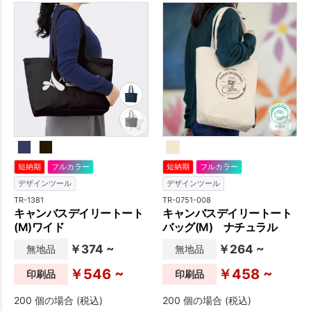
してのお使いいただけます。
生地もしっかりした厚みのあ
る生地で、コットンのやさし
い質感が魅力的です。
短納期
フルカラー
短納期
フルカラー
デザインツール
デザインツール
TR-1381
TR-0751-008
キャンバスデイリートート
キャンバスデイリートート
(M)ワイド
バッグ(M) ナチュラル
￥374 ~
￥264 ~
無地品
無地品
￥546 ~
￥458 ~
印刷品
印刷品
200 個の場合 (税込)
200 個の場合 (税込)