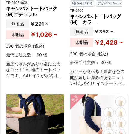
TR-0105-008
1個から作れる
デザインツール
キャンバストートバッグ
TR-0105
(M)ナチュラル
キャンバストートバッグ
(M) カラー
￥291 ~
無地品
￥352 ~
無地品
￥1,026 ~
印刷品
￥2,428 ~
印刷品
200 個の場合 (税込)
200 個の場合 (税込)
最低ご注文数： 30 個
最低ご注文数： 30 個
適度な厚みがあり非常に丈夫
なコットン生地のトートバッ
カラーが選べる！豊富な色展
グです。A4サイズが収納可能
開が嬉しい厚みのあるコット
で展示会などでもたくさん資
ン生地のA4サイズトートバッ
料を入れられます。企業用ノ
グです。名入れ範囲が広く取
ベルティはもちろん、販売品
れてシンプルなデザインなの
や個人利用まで幅広い用途で
で、物販や企業用ノベルテ
大人気です。肩かけ利用も可
ィ、個人利用まで幅広い用途
能なので、エコバッグとして
でご好評をいただいておりま
もおすすめです。※エコマーク
す。マチも広く肩かけ利用も
付
可能なので、エコバッグとし
てもおすすめです。