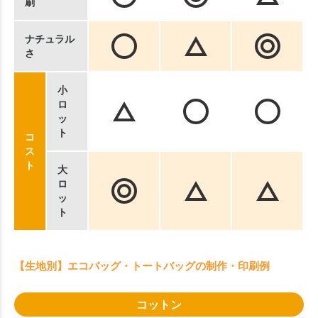
刷
ナチュラル
さ
小
ロ
ッ
ト
コ
ス
ト
大
ロ
ッ
ト
【生地別】エコバッグ・トートバッグの制作・印刷例
コットン