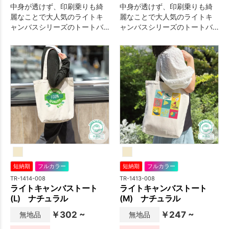
中身が透けず、印刷乗りも綺
中身が透けず、印刷乗りも綺
麗なことで大人気のライトキ
麗なことで大人気のライトキ
ャンバスシリーズのトートバ
ャンバスシリーズのトートバ
ッグです。
ッグです。
短納期
フルカラー
短納期
フルカラー
TR-1414-008
TR-1413-008
ライトキャンバストート
ライトキャンバストート
(L) ナチュラル
(M) ナチュラル
￥302 ~
￥247 ~
無地品
無地品