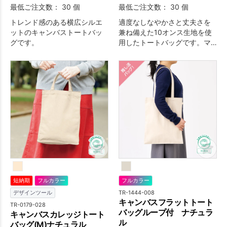
最低ご注文数： 30 個
最低ご注文数： 30 個
トレンド感のある横広シルエ
適度なしなやかさと丈夫さを
ットのキャンバストートバッ
兼ね備えた10オンス生地を使
グです。
用したトートバッグです。マ
チもしっかりありA4サイズも
ラクに入り肩掛けができるの
で、展示会で資料を入れての
お渡し等はもちろんのことサ
ブバッグ等として普段使いも
できるためアパレル会社様等
のお買い上げノベルティとし
て人気がありオススメの商品
です。 名入れはバッグの両面
に1色シルク印刷・フルカラー
印刷対応が可能なのでシンプ
ルなロゴからキャラクター
等、色数を気にせずデザイン
短納期
フルカラー
フルカラー
を入れることができます。 環
TR-1444-008
デザインツール
境不可が少ない製品の目印で
キャンバスフラットトート
あるエコマークを取得してい
TR-0179-028
バッグループ付 ナチュラ
キャンバスカレッジトート
る商品ですが、デザインの邪
ル
バッグ(M)ナチュラル
魔にならないようバッグの内