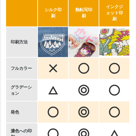
インクジ
シルク印
熱転写印
ェット印
刷
刷
刷
印刷方法
フルカラー
グラデーシ
ョン
発色
濃色への印