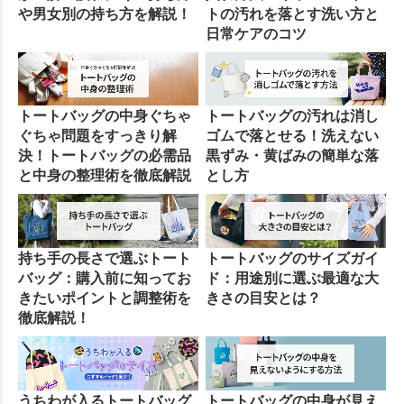
や男女別の持ち方を解説！
トの汚れを落とす洗い方と
日常ケアのコツ
トートバッグの中身ぐちゃ
トートバッグの汚れは消し
ぐちゃ問題をすっきり解
ゴムで落とせる！洗えない
決！トートバッグの必需品
黒ずみ・黄ばみの簡単な落
と中身の整理術を徹底解説
とし方
持ち手の長さで選ぶトート
トートバッグのサイズガイ
バッグ：購入前に知ってお
ド：用途別に選ぶ最適な大
きたいポイントと調整術を
きさの目安とは？
徹底解説！
うちわが入るトートバッグ
トートバッグの中身が見え