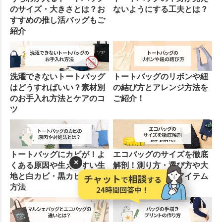
のサイズ・大きさとは？お
ないようにする工夫とは？
すすめの推し活バッグもご
紹介
洗濯できないトートバッグ
トートバッグのリボンや紐
はどうすればいい？素材別
の結び方とアレンジ方法を
のお手入れ方法とケアのコ
ご紹介！
ツ
トートバッグにカビが！よ
エコバッグのサイズを徹底
×
くある原因や生えやすい生
解剖！測り方・選び方や大
地と白カビ・黒カビの対策
きさ別のおすすめアイテム
方法
を紹介