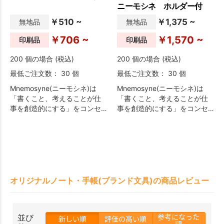
ニーモシネ ホルダー付
￥510 ~
￥1,375 ~
無地品
無地品
￥706 ~
￥1,570 ~
印刷品
印刷品
200 個の場合 (税込)
200 個の場合 (税込)
最低ご注文数： 30 個
最低ご注文数： 30 個
Mnemosyne(ニーモシネ)は
Mnemosyne(ニーモシネ)は
「書くこと、考えることが仕
「書くこと、考えることが仕
事を創造的にする」をコンセ
事を創造的にする」をコンセ
プトとしたビジネスノートブ
プトとしたビジネスノートブ
ランドです。書くことに重点
ランドです。書くことに重点
を置いて、1品1品国内で設
を置いて、1品1品国内で設
計・製造。紙にこだわるマル
計・製造。紙にこだわるマル
マンの国産オリジナル筆記用
マンの国産オリジナル筆記用
紙を採用しています。
紙を採用しています。
オリジナルノート・手帳(ブランド文具)の商品レビュー
参考になった
並び
新しい順
評価の高い順
順