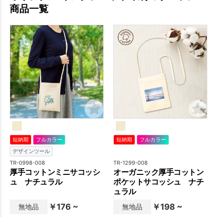
商品一覧
短納期
フルカラー
短納期
フルカラー
デザインツール
TR-0998-008
TR-1299-008
厚手コットンミニサコッシ
オーガニック厚手コットン
ュ ナチュラル
ポケットサコッシュ ナチ
ュラル
￥176 ~
￥198 ~
無地品
無地品