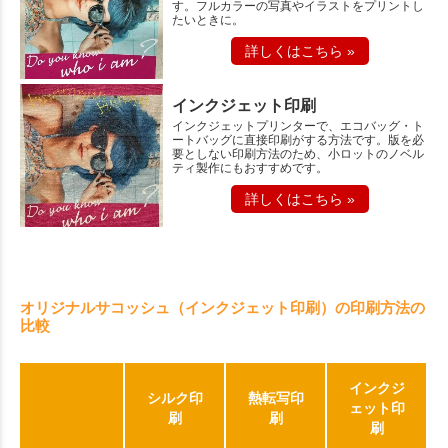
す。フルカラーの写真やイラストをプリントし
たいときに。
詳しくはこちら »
インクジェット印刷
インクジェットプリンターで、エコバッグ・ト
ートバッグに直接印刷がする方法です。版を必
要としない印刷方法のため、小ロットのノベル
ティ製作にもおすすめです。
詳しくはこちら »
オリジナルサコッシュ（インクジェット印刷）の印刷方法の
比較
インクジ
シルク印
熱転写印
ェット印
刷
刷
刷