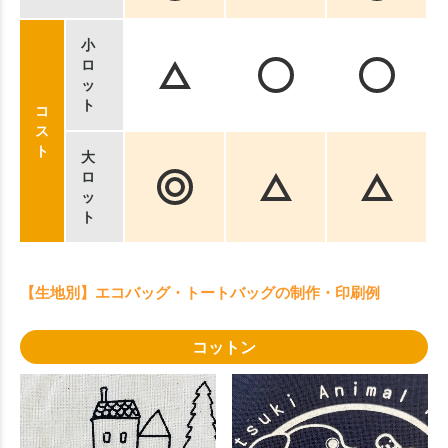
小
ロ
ッ
ト
コ
ス
ト
大
ロ
ッ
ト
【生地別】エコバッグ・トートバッグの制作・印刷例
コットン