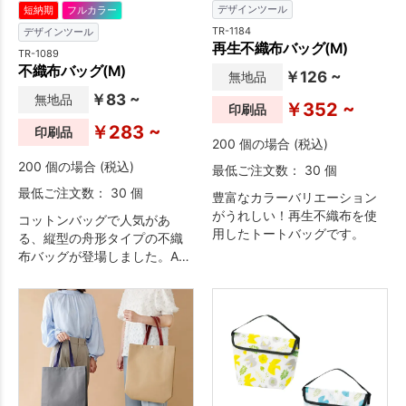
デザインツール
短納期
フルカラー
TR-1184
デザインツール
再生不織布バッグ(M)
TR-1089
不織布バッグ(M)
￥126 ~
無地品
￥83 ~
無地品
￥352 ~
印刷品
￥283 ~
印刷品
200 個の場合 (税込)
200 個の場合 (税込)
最低ご注文数： 30 個
最低ご注文数： 30 個
豊富なカラーバリエーション
がうれしい！再生不織布を使
コットンバッグで人気があ
用したトートバッグです。
る、縦型の舟形タイプの不織
布バッグが登場しました。A4
サイズがしっかり入るマチが
付いており、また、ハンドル
の長さを長めに設定すること
で、肩掛けしやすいバッグと
なっております。カラフルな
カラー展開で、企業イメージ
に合わせたご提案も可能で
す。オープンキャンバス・展