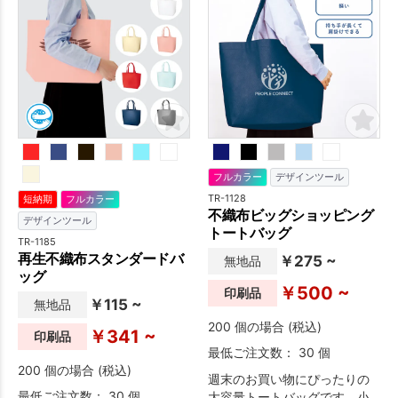
フルカラー
デザインツール
TR-1128
短納期
フルカラー
不織布ビッグショッピング
デザインツール
トートバッグ
TR-1185
再生不織布スタンダードバ
￥275 ~
無地品
ッグ
￥500 ~
印刷品
￥115 ~
無地品
200 個の場合 (税込)
￥341 ~
印刷品
最低ご注文数： 30 個
200 個の場合 (税込)
週末のお買い物にぴったりの
最低ご注文数： 30 個
大容量トートバッグです。小