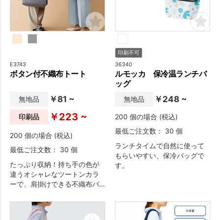
示会での資料配布用のバッグ
や、お買い物バッグなど幅広
い用途でお使い頂けるアイテ
ムです。
印刷不可
E3743
36340
ボタン付不織布トート
ルモッカ 保冷温ランチバ
ッグ
￥81 ~
￥248 ~
無地品
無地品
￥223 ~
印刷品
200 個の場合 (税込)
最低ご注文数： 30 個
200 個の場合 (税込)
ランチタイムで自然に使って
最低ご注文数： 30 個
もらいやすい、保冷バッグで
たっぷり収納！持ち手の色が
す。
違うオシャレなツートンカラ
ーで、肩掛けできる不織布バ
ッグです。