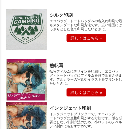
シルク印刷
エコバッグ・トートバッグへの名入れ印刷で最
もスタンダードな印刷方法です。広い範囲には
っきりとした色で印刷したいときに。
詳しくはこちら »
熱転写
転写フィルムにデザインを印刷し、エコバッ
グ・トートバッグにフィルムを熱で圧着させま
す。フルカラーの写真やイラストをプリントし
たいときに。
詳しくはこちら »
インクジェット印刷
インクジェットプリンターで、エコバッグ・ト
ートバッグに直接印刷がする方法です。版を必
要としない印刷方法のため、小ロットのノベル
ティ製作にもおすすめです。