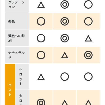
グラデーシ
ョン
発色
濃色への印
刷
ナチュラル
さ
小
ロ
ッ
ト
コ
ス
ト
大
ロ