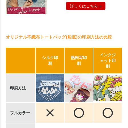
詳しくはこちら »
オリジナル不織布トートバッグ(船底)の印刷方法の比較
インクジ
シルク印
熱転写印
ェット印
刷
刷
刷
印刷方法
フルカラー