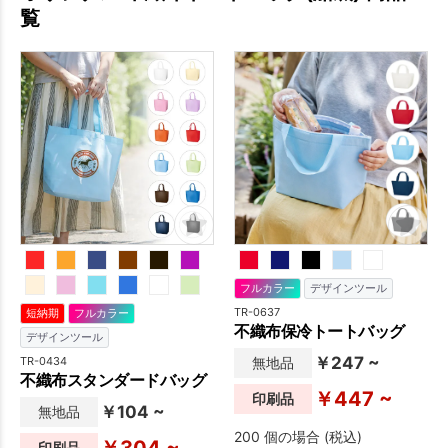
覧
フルカラー
デザインツール
TR-0637
短納期
フルカラー
不織布保冷トートバッグ
デザインツール
￥247 ~
TR-0434
無地品
不織布スタンダードバッグ
￥447 ~
印刷品
￥104 ~
無地品
200 個の場合 (税込)
￥304 ~
印刷品