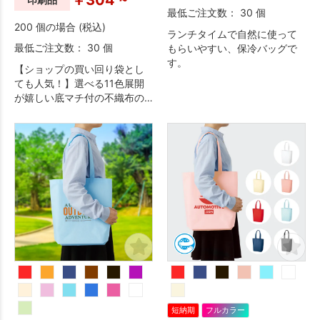
最低ご注文数： 30 個
200 個の場合 (税込)
ランチタイムで自然に使って
最低ご注文数： 30 個
もらいやすい、保冷バッグで
す。
【ショップの買い回り袋とし
ても人気！】選べる11色展開
が嬉しい底マチ付の不織布の
トートバッグです。A4サイズ
もゆとりを持って入れられる
ので、展示会などの配り物ト
ートやアパレル用ショッパー
など幅広い場面で活躍してい
ます。
短納期
フルカラー