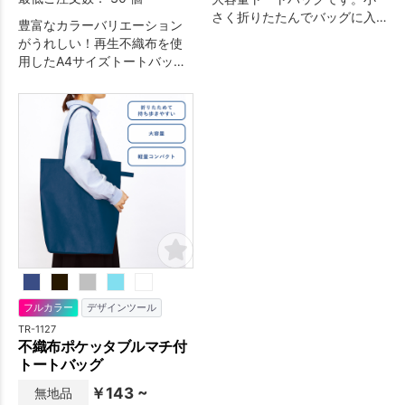
さく折りたたんでバッグに入
豊富なカラーバリエーション
れておけるのでいつでもすぐ
がうれしい！再生不織布を使
に使えます！ 加工も単色か
用したA4サイズトートバッグ
らフルカラーまで対応してお
です。
り、お好みのデザインでオリ
ジナルトートバッグを作成で
きます。店舗等のキャンペー
ン販促におすすめです。
フルカラー
デザインツール
TR-1127
不織布ポケッタブルマチ付
トートバッグ
￥143 ~
無地品