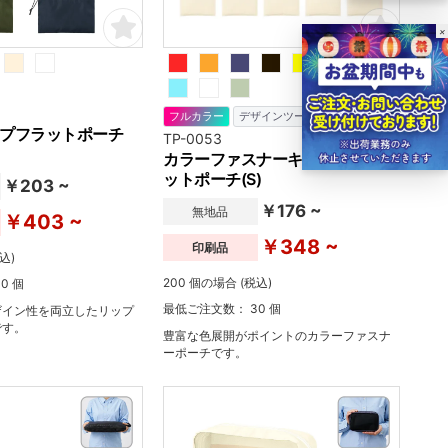
×
フルカラー
デザインツール
プフラットポーチ
TP-0053
カラーファスナーキャンバスフラ
ットポーチ(S)
￥203 ~
￥176 ~
無地品
￥403 ~
￥348 ~
印刷品
込)
200 個の場合 (税込)
0 個
最低ご注文数： 30 個
ザイン性を両立したリップ
です。
豊富な色展開がポイントのカラーファスナ
ーポーチです。