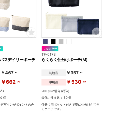
ー
フルカラー
TF-0173
バスデイリーポーチ
らくらく仕分けポーチ(M)
￥467 ~
￥357 ~
無地品
￥662 ~
￥530 ~
印刷品
込)
200 個の場合 (税込)
0 個
最低ご注文数： 30 個
スデザインがポイントの舟
仕分け用ポケット付きで楽に仕分けができ
るポーチです。