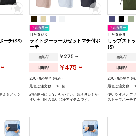
フルカラー
フルカラー
TP-0073
TP-0059
ーチ(SS)
ライトクーラーガゼットマチ付ポ
リップストッ
ーチ
(S)
￥275 ~
無地品
無地品
 ~
￥475 ~
印刷品
印刷品
200 個の場合 (税込)
200 個の場合 (税
最低ご注文数： 30 個
最低ご注文数： 3
使えるメッシ
継続使用につながりやすい、普段使いしや
使いやすさとデ
すい実用性の高い保冷アイテムです。
ストップポーチ