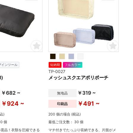
ザインツール
短納期
フルカラー
TP-0027
)
メッシュスクエアポリポーチ
￥682 ~
￥319 ~
無地品
￥924 ~
￥491 ~
印刷品
込)
200 個の場合 (税込)
0 個
最低ご注文数： 30 個
必需品！衣類を圧縮できる
マチ付きでたっぷり収納できる、片面がメ