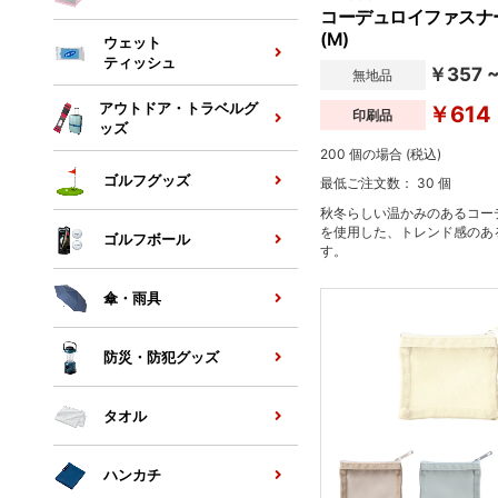
コーデュロイファスナ
(M)
ウェット
ティッシュ
￥357 
無地品
アウトドア・トラベルグ
￥614
印刷品
ッズ
200 個の場合 (税込)
ゴルフグッズ
最低ご注文数： 30 個
秋冬らしい温かみのあるコー
を使用した、トレンド感のあ
ゴルフボール
す。
傘・雨具
防災・防犯グッズ
タオル
ハンカチ