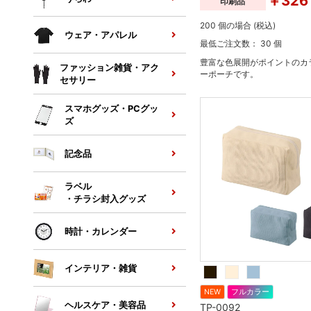
￥326
印刷品
200 個の場合 (税込)
ウェア・アパレル
最低ご注文数： 30 個
豊富な色展開がポイントのカ
ファッション雑貨・アク
ーポーチです。
セサリー
スマホグッズ・PCグッ
ズ
記念品
ラベル
・チラシ封入グッズ
時計・カレンダー
インテリア・雑貨
NEW
フルカラー
ヘルスケア・美容品
TP-0092