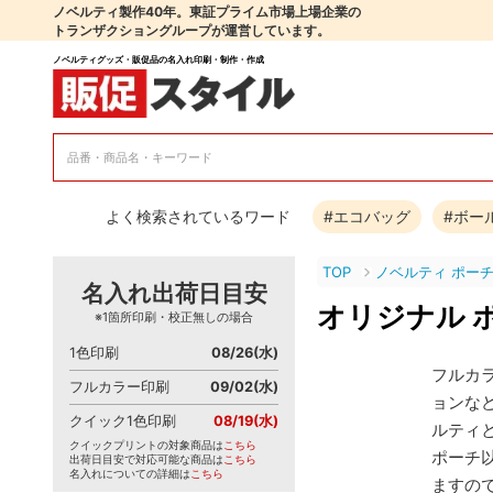
ノベルティ製作40年。東証プライム市場上場企業の
トランザクショングループが運営しています。
ノベルティグッズ・販促品の名入れ印刷・制作・作成
よく検索されているワード
#エコバッグ
#ボー
TOP
ノベルティ ポー
名入れ出荷日目安
オリジナル 
※1箇所印刷・校正無しの場合
1色印刷
08/26(水)
フルカ
フルカラー印刷
09/02(水)
ョンな
クイック1色印刷
08/19(水)
ルティ
クイックプリントの対象商品は
こちら
ポーチ
出荷日目安で対応可能な商品は
こちら
名入れについての詳細は
こちら
ますの