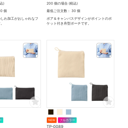
込)
200 個の場合 (税込)
0 個
最低ご注文数： 30 個
のしわ加工がおしゃれなフ
ボア＆キャンバスデザインがポイントのポ
す。
ケット付き舟型ポーチです。
ー
NEW
フルカラー
TP-0089