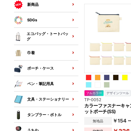
新商品
SDGs
エコバッグ・トートバッ
グ
巾着
ポーチ・ケース
ペン・筆記用具
フルカラー
デザインツール
文具・ステーショナリー
TP-0052
カラーファスナーキャ
ットポーチ(SS)
タンブラー・ボトル
￥154 
無地品
うちわ