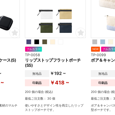
フルカラー
NEW
フルカラ
TP-0058
TP-0099
ース(S)
リップストップフラットポーチ
ボア＆キャン
(SS)
~
￥192 ~
無地品
無地品
 ~
￥418 ~
印刷品
印刷品
200 個の場合 (税込)
200 個の場合 (税
最低ご注文数： 30 個
最低ご注文数： 3
素材のマルチ
使いやすさとデザイン性を両立したリップ
ボア＆キャンバ
ストップポーチです。
型ポーチです。