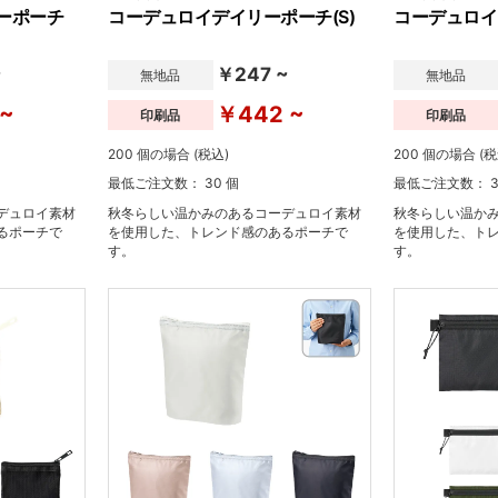
ーポーチ
コーデュロイデイリーポーチ(S)
コーデュロイ
~
￥247 ~
無地品
無地品
 ~
￥442 ~
印刷品
印刷品
200 個の場合 (税込)
200 個の場合 (税
最低ご注文数： 30 個
最低ご注文数： 3
デュロイ素材
秋冬らしい温かみのあるコーデュロイ素材
秋冬らしい温か
るポーチで
を使用した、トレンド感のあるポーチで
を使用した、ト
す。
す。