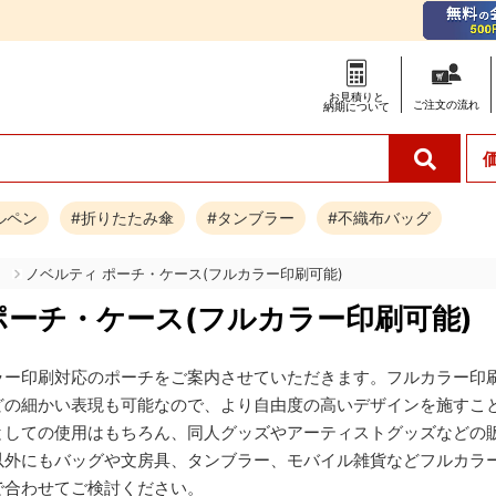
お見積りと
ご注文の
流れ
納期について
ルペン
#折りたたみ傘
#タンブラー
#不織布バッグ
チ
ノベルティ ポーチ・ケース(フルカラー印刷可能)
ポーチ・ケース(フルカラー印刷可能)
ラー印刷対応のポーチをご案内させていただきます。フルカラー印
どの細かい表現も可能なので、より自由度の高いデザインを施すこ
としての使用はもちろん、同人グッズやアーティストグッズなどの
以外にもバッグや文房具、タンブラー、モバイル雑貨などフルカラ
で合わせてご検討ください。