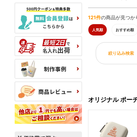
121件
の商品が見つか
人気順
おすすめ順
絞り込み検索
オリジナル ポー