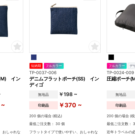
短納期
フルカラー
フルカラー
デ
TP-0037-006
TP-0024-009
M) イン
デニムフラットポーチ(SS) イン
圧縮ポーチ(M
ディゴ
~
￥198 ~
無地品
無地品
 ~
￥370 ~
印刷品
印刷品
200 個の場合 (税込)
200 個の場合 (税
最低ご注文数： 30 個
最低ご注文数： 3
、おしゃれな
フラットタイプで使いやすい、おしゃれな
近年トラベルの