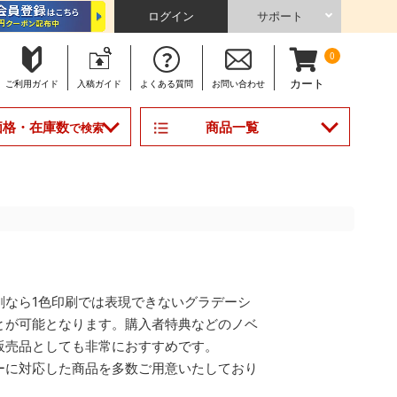
ログイン
サポート
0
カート
ご利用
ガイド
入稿
ガイド
よくある
質問
お問い合わせ
商品一覧
価格・在庫数
で検索
刷なら1色印刷では表現できないグラデーシ
とが可能となります。購入者特典などのノベ
販売品としても非常におすすめです。
ーに対応した商品を多数ご用意いたしており