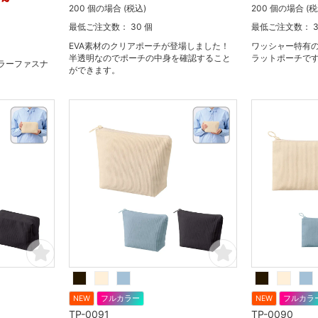
 ~
200 個の場合 (税込)
200 個の場合 (税
最低ご注文数： 30 個
最低ご注文数： 3
EVA素材のクリアポーチが登場しました！
ワッシャー特有
半透明なのでポーチの中身を確認すること
ラットポーチで
ラーファスナ
ができます。
NEW
フルカラー
NEW
フルカラ
TP-0091
TP-0090