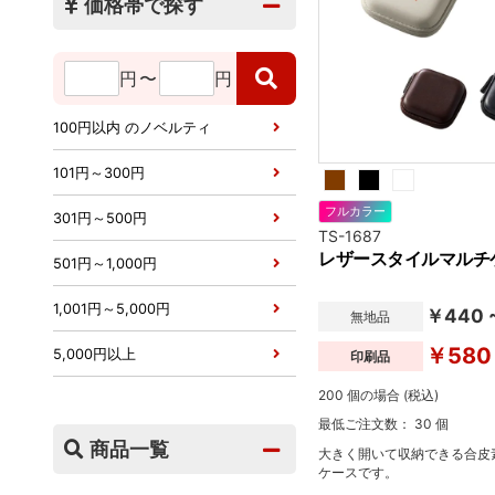
価格帯で探す
円
〜
円
100円以内 のノベルティ
101円～300円
フルカラー
301円～500円
TS-1687
レザースタイルマルチケ
501円～1,000円
1,001円～5,000円
￥440 
無地品
￥580
5,000円以上
印刷品
200 個の場合 (税込)
最低ご注文数： 30 個
商品一覧
大きく開いて収納できる合皮
ケースです。