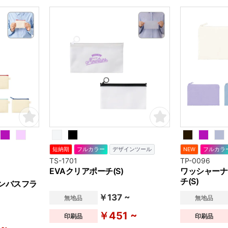
短納期
フルカラー
デザインツール
NEW
フルカラ
TS-1701
TP-0096
EVAクリアポーチ(S)
ワッシャーナ
チ(S)
ンバスフラ
￥137 ~
無地品
無地品
~
￥451 ~
印刷品
印刷品