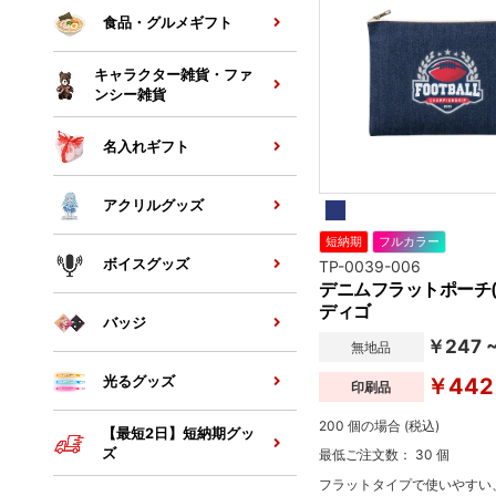
食品・グルメギフト
キャラクター雑貨・ファ
ンシー雑貨
名入れギフト
アクリルグッズ
短納期
フルカラー
ボイスグッズ
TP-0039-006
デニムフラットポーチ(
ディゴ
バッジ
￥247 
無地品
光るグッズ
￥442
印刷品
200 個の場合 (税込)
【最短2日】短納期グッ
ズ
最低ご注文数： 30 個
フラットタイプで使いやすい