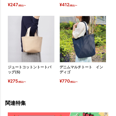
¥
247
¥
412
¥
(税込)〜
(税込)〜
ジュートコットントートバ
デニムマルチトート イン
ジ
ッグ(S)
ディゴ
(
¥
275
¥
770
¥
(税込)〜
(税込)〜
関連特集