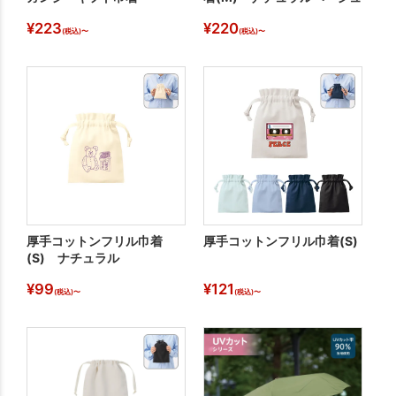
¥
223
¥
220
¥
(税込)〜
(税込)〜
厚手コットンフリル巾着
厚手コットンフリル巾着(S)
コ
(S) ナチュラル
(S
¥
99
¥
121
¥
(税込)〜
(税込)〜