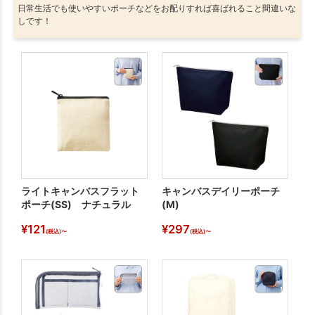
日常生活でも使いやすいポーチなどをお配りすれば喜ばれること間違いな
しです！
ライトキャンバスフラット
キャンバスデイリーポーチ
キ
ポーチ(SS) ナチュラル
(M)
シ
¥
121
¥
297
¥
(税込)〜
(税込)〜