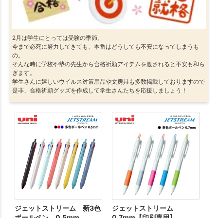
2月は学生にとっては受験の季節。
今まで必死に努力してきても、本番はどうしても不安になってしまうも
の。
そんな時に学校や塾の先生から合格祈願アイテムを渡されると不安も和ら
ぎます。
学生さんに嬉しいウイルス対策用品や文房具も多数掲載しておりますので
是非、合格祈願グッズを作成して学生さんたちを応援しましょう！
ジェットストリーム 新3色
ジェットストリーム
ブ
ボールペン 0.5mm
0.7mm【印刷専用】