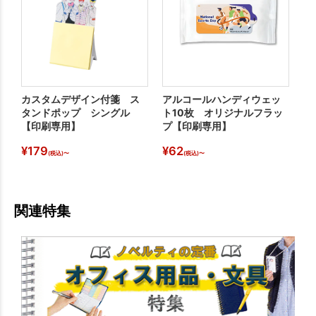
カスタムデザイン付箋 ス
アルコールハンディウェッ
オ
タンドポップ シングル
ト10枚 オリジナルフラッ
コ
【印刷専用】
プ【印刷専用】
¥
179
¥
62
¥
(税込)〜
(税込)〜
関連特集