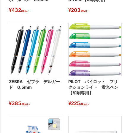
¥
432
¥
203
¥
(税込)〜
(税込)〜
ZEBRA ゼブラ デルガー
PILOT パイロット フリ
ハ
ド 0.5mm
クションライト 蛍光ペン
【印刷専用】
¥
385
¥
225
¥
(税込)〜
(税込)〜