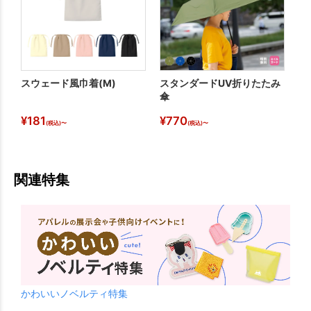
スウェード風巾着(M)
スタンダードUV折りたたみ
コ
傘
ル
¥
181
¥
770
¥
(税込)〜
(税込)〜
関連特集
かわいいノベルティ特集