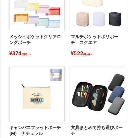
メッシュポケットクリアロ
マルチポケットポリポー
デ
ングポーチ
チ スクエア
(
¥
374
¥
522
¥
(税込)〜
(税込)〜
キャンバスフラットポーチ
文具まとめて持ち運びポー
メ
(M) ナチュラル
チ
ー