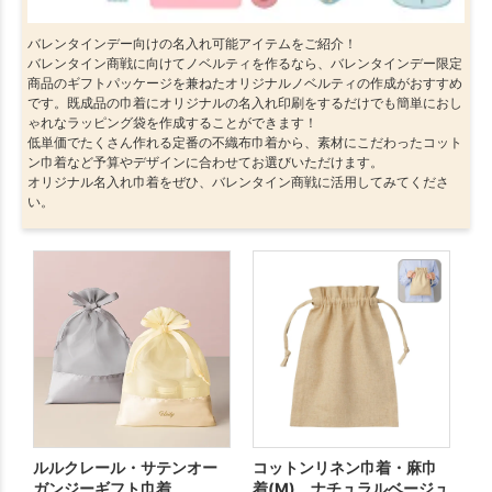
バレンタインデー向けの名入れ可能アイテムをご紹介！
バレンタイン商戦に向けてノベルティを作るなら、バレンタインデー限定
商品のギフトパッケージを兼ねたオリジナルノベルティの作成がおすすめ
です。既成品の巾着にオリジナルの名入れ印刷をするだけでも簡単におし
ゃれなラッピング袋を作成することができます！
低単価でたくさん作れる定番の不織布巾着から、素材にこだわったコット
ン巾着など予算やデザインに合わせてお選びいただけます。
オリジナル名入れ巾着をぜひ、バレンタイン商戦に活用してみてくださ
い。
ルルクレール・サテンオー
コットンリネン巾着・麻巾
コ
ガンジーギフト巾着
着(M) ナチュラルベージュ