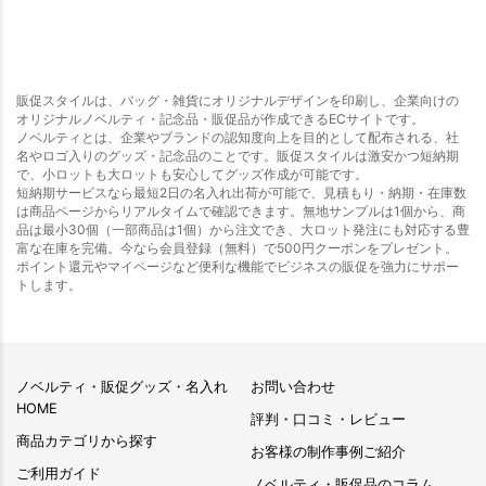
販促スタイルは、バッグ・雑貨にオリジナルデザインを印刷し、企業向けの
オリジナルノベルティ・記念品・販促品が作成できるECサイトです。
ノベルティとは、企業やブランドの認知度向上を目的として配布される、社
名やロゴ入りのグッズ・記念品のことです。販促スタイルは激安かつ短納期
で、小ロットも大ロットも安心してグッズ作成が可能です。
短納期サービスなら最短2日の名入れ出荷が可能で、見積もり・納期・在庫数
は商品ページからリアルタイムで確認できます。無地サンプルは1個から、商
品は最小30個（一部商品は1個）から注文でき、大ロット発注にも対応する豊
富な在庫を完備。今なら会員登録（無料）で500円クーポンをプレゼント。
ポイント還元やマイページなど便利な機能でビジネスの販促を強力にサポー
トします。
ノベルティ・販促グッズ・名入れ
お問い合わせ
HOME
評判・口コミ・レビュー
商品カテゴリから探す
お客様の制作事例ご紹介
ご利用ガイド
ノベルティ・販促品のコラム