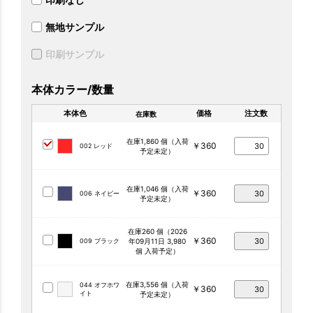
無地サンプル
印刷サンプル
本体カラー/数量
本体色
価格
注文数
在庫数
在庫1,860 個（入荷
￥360
002 レッド
予定未定）
在庫1,046 個（入荷
￥360
006 ネイビー
予定未定）
在庫260 個（2026
￥360
009 ブラック
年09月11日 3,980
個 入荷予定）
在庫3,556 個（入荷
044 オフホワ
￥360
イト
予定未定）