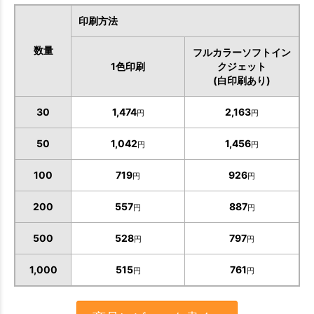
印刷方法
数量
フルカラーソフトイン
1色印刷
クジェット
(白印刷あり)
30
1,474
2,163
円
円
50
1,042
1,456
円
円
100
719
926
円
円
200
557
887
円
円
500
528
797
円
円
1,000
515
761
円
円
お買い物を続ける
カートへ進む