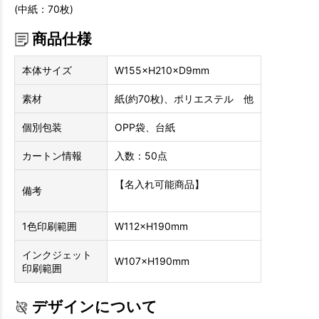
(中紙：70枚)
商品仕様
本体サイズ
W155×H210×D9mm
素材
紙(約70枚)、ポリエステル 他
個別包装
OPP袋、台紙
カートン情報
入数：50点
【名入れ可能商品】
備考
1色印刷範囲
W112×H190mm
インクジェット
W107×H190mm
印刷範囲
デザインについて