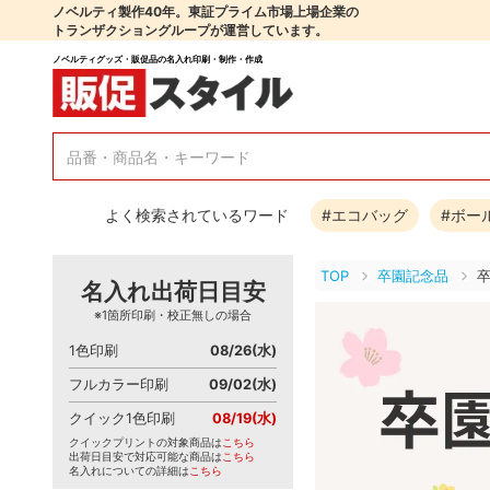
ノベルティ製作40年。東証プライム市場上場企業の
トランザクショングループが運営しています。
ノベルティグッズ・販促品の名入れ印刷・制作・作成
よく検索されているワード
#エコバッグ
#ボー
TOP
卒園記念品
名入れ出荷日目安
※1箇所印刷・校正無しの場合
1色印刷
08/26(水)
フルカラー印刷
09/02(水)
クイック1色印刷
08/19(水)
クイックプリントの対象商品は
こちら
出荷日目安で対応可能な商品は
こちら
名入れについての詳細は
こちら