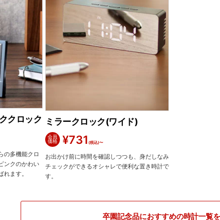
ククロック
ミラークロック(ワイド)
¥
731
会員
価格
(税込)〜
らの多機能クロ
お出かけ前に時間を確認しつつも、身だしなみ
ピンクのかわい
チェックができるオシャレで便利な置き時計で
ばれます。
す。
卒園記念品におすすめの時計一覧