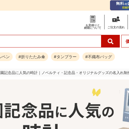
お見積りと
ご注文の
流れ
納期について
ルペン
#折りたたみ傘
#タンブラー
#不織布バッグ
卒園記念品に人気の時計｜ノベルティ・記念品・オリジナルグッズの名入れ制