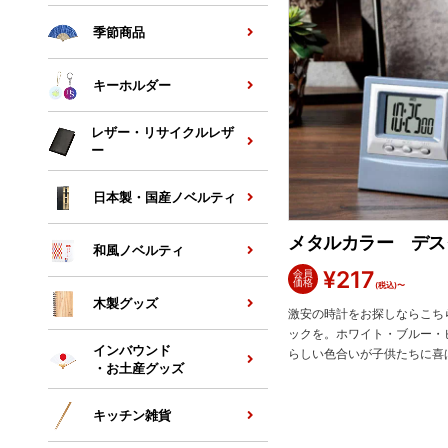
季節商品
キーホルダー
レザー・リサイクルレザ
ー
日本製・国産ノベルティ
メタルカラー デス
和風ノベルティ
¥
217
会員
価格
(税込)〜
木製グッズ
激安の時計をお探しならこち
ックを。ホワイト・ブルー・
インバウンド
らしい色合いが子供たちに喜
・お土産グッズ
キッチン雑貨