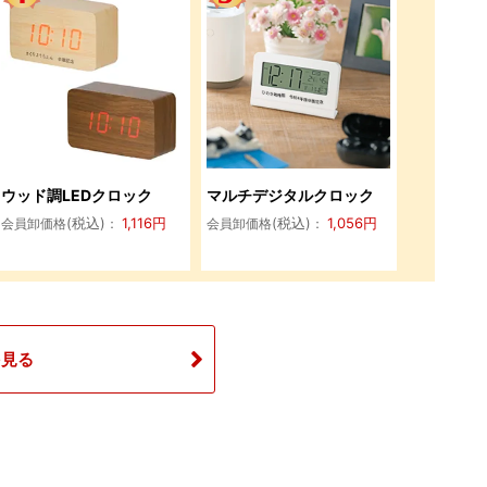
ウッド調LEDクロック
マルチデジタルクロック
(税込)
1,116
円
(税込)
1,056
円
会員卸価格
：
会員卸価格
：
を見る