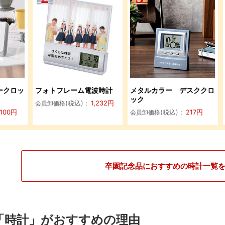
ークロッ
フォトフレーム電波時計
メタルカラー デスククロ
ック
(税込)
1,232
円
会員卸価格
：
,100
円
(税込)
217
円
会員卸価格
：
卒園記念品におすすめの時計一覧
「時計」がおすすめの理由