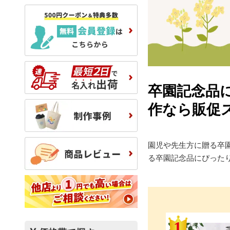
卒園記念品
作なら販促
園児や先生方に贈る卒
る卒園記念品にぴった