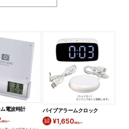
ーム電波時計
バイブアラームクロック
2
¥
1,650
会員
(税込)〜
価格
(税込)〜