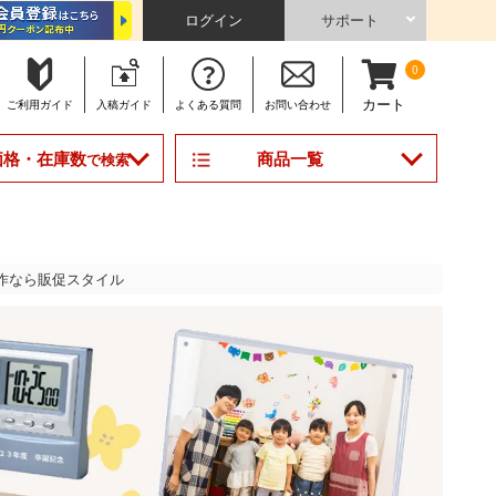
ログイン
サポート
0
カート
ご利用
ガイド
入稿
ガイド
よくある
質問
お問い合わせ
商品一覧
価格・在庫数
で検索
作なら販促スタイル