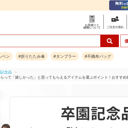
お見積りと
ご注文の
流れ
納期について
ルペン
#折りたたみ傘
#タンブラー
#不織布バッグ
園記念品
もらって「嬉しかった」と思ってもらえるアイテムを選ぶポイント！おすすめ