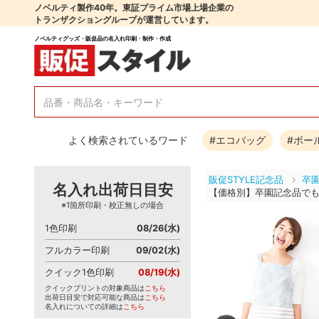
ノベルティ製作40年。東証プライム市場上場企業の
トランザクショングループが運営しています。
ノベルティグッズ・販促品の名入れ印刷・制作・作成
よく検索されているワード
#エコバッグ
#ボー
販促STYLE記念品
卒
名入れ出荷日目安
【価格別】卒園記念品で
※1箇所印刷・校正無しの場合
1色印刷
08/26(水)
フルカラー印刷
09/02(水)
クイック1色印刷
08/19(水)
クイックプリントの対象商品は
こちら
出荷日目安で対応可能な商品は
こちら
名入れについての詳細は
こちら