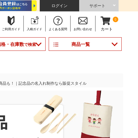
ログイン
サポート
0
カート
ご利用
ガイド
入稿
ガイド
よくある
質問
お問い合わせ
商品一覧
価格・在庫数
で検索
商品も！｜記念品の名入れ制作なら販促スタイル