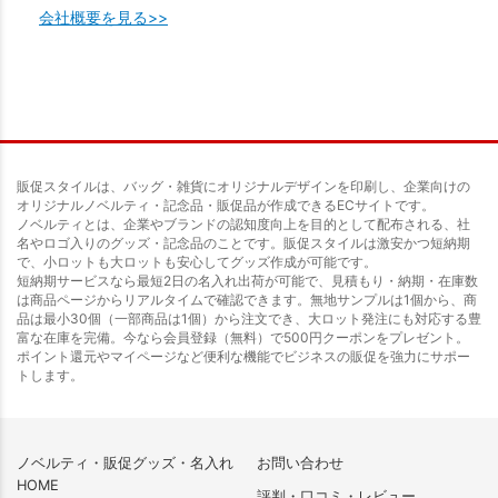
会社概要を見る>>
販促スタイルは、バッグ・雑貨にオリジナルデザインを印刷し、企業向けの
オリジナルノベルティ・記念品・販促品が作成できるECサイトです。
ノベルティとは、企業やブランドの認知度向上を目的として配布される、社
名やロゴ入りのグッズ・記念品のことです。販促スタイルは激安かつ短納期
で、小ロットも大ロットも安心してグッズ作成が可能です。
短納期サービスなら最短2日の名入れ出荷が可能で、見積もり・納期・在庫数
は商品ページからリアルタイムで確認できます。無地サンプルは1個から、商
品は最小30個（一部商品は1個）から注文でき、大ロット発注にも対応する豊
富な在庫を完備。今なら会員登録（無料）で500円クーポンをプレゼント。
ポイント還元やマイページなど便利な機能でビジネスの販促を強力にサポー
トします。
ノベルティ・販促グッズ・名入れ
お問い合わせ
HOME
評判・口コミ・レビュー