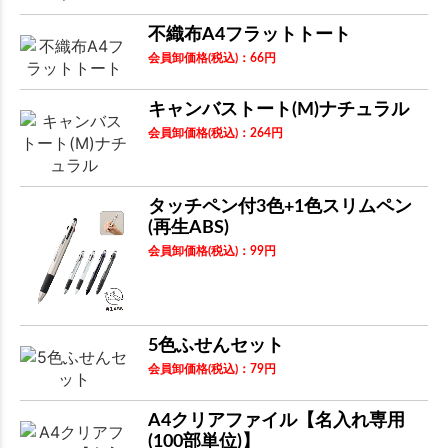
不織布A4フラットトート
会員卸価格
(税込)
：
66
円
キャンバストート(M)ナチュラル
会員卸価格
(税込)
：
264
円
タッチペン付3色+1色スリムペン
(再生ABS)
会員卸価格
(税込)
：
99
円
5色ふせんセット
会員卸価格
(税込)
：
79
円
A4クリアファイル【名入れ専用
(100部単位)】