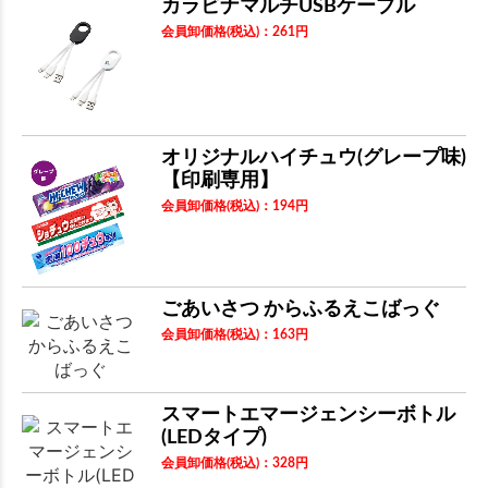
カラビナマルチUSBケーブル
会員卸価格
(税込)
：
261
円
オリジナルハイチュウ(グレープ味)
【印刷専用】
会員卸価格
(税込)
：
194
円
ごあいさつ からふるえこばっぐ
会員卸価格
(税込)
：
163
円
スマートエマージェンシーボトル
(LEDタイプ)
会員卸価格
(税込)
：
328
円