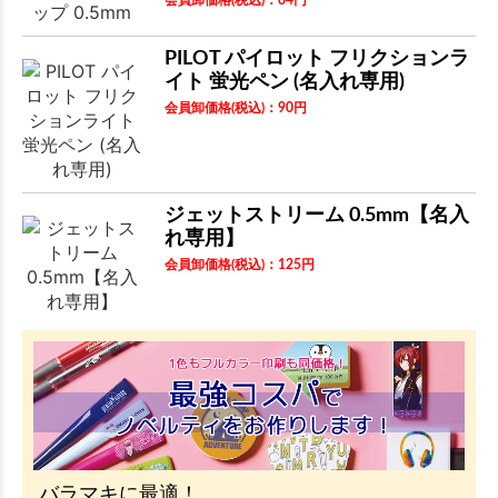
会員卸価格
(税込)
：
84
円
PILOT パイロット フリクションラ
イト 蛍光ペン (名入れ専用)
会員卸価格
(税込)
：
90
円
ジェットストリーム 0.5mm【名入
れ専用】
会員卸価格
(税込)
：
125
円
バラマキに最適！