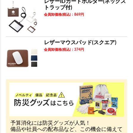
レザーIDカードホルダー(ネックス
トラップ付)
会員卸価格
(税込)
：
869
円
レザーマウスパッド(スクエア)
会員卸価格
(税込)
：
374
円
予算消化には防災グッズが人気！
備品や社員への配布品など、この機会に備えて