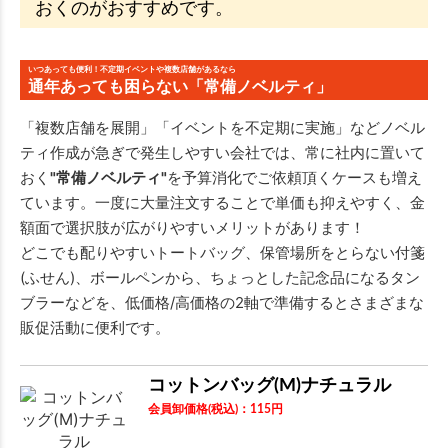
おくのがおすすめです。
いつあっても便利！不定期イベントや複数店舗があるなら
通年あっても困らない「常備ノベルティ」
「複数店舗を展開」「イベントを不定期に実施」などノベル
ティ作成が急ぎで発生しやすい会社では、常に社内に置いて
おく
"常備ノベルティ"
を予算消化でご依頼頂くケースも増え
ています。一度に大量注文することで単価も抑えやすく、金
額面で選択肢が広がりやすいメリットがあります！
どこでも配りやすいトートバッグ、保管場所をとらない付箋
(ふせん)、ボールペンから、ちょっとした記念品になるタン
ブラーなどを、低価格/高価格の2軸で準備するとさまざまな
販促活動に便利です。
コットンバッグ(M)ナチュラル
会員卸価格
(税込)
：
115
円