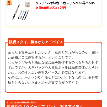
タッチペン付3色+1色スリムペン(再生ABS)
会員卸価格
(税込)
：
99
円
販促スタイル担当からアドバイス
余った予算を活用したいとき、意外と忘れがちなのか「届い
た品物どこに保管するか」ということです。
せっかくだからと高価な記念品を製作するのももちろんおす
すめですが、大判バッグや大容量ボトルは品物自体が大きい
ため、おのずと広い保管スペースが必要になります。
その点、ボールペンや付箋などコンパクトなものは、保管場
所をとらないからまとめた注文でも安心です！
とにかく急ぎなら最短2日で発送！
短納期の「クイックプリント」対象アイテム