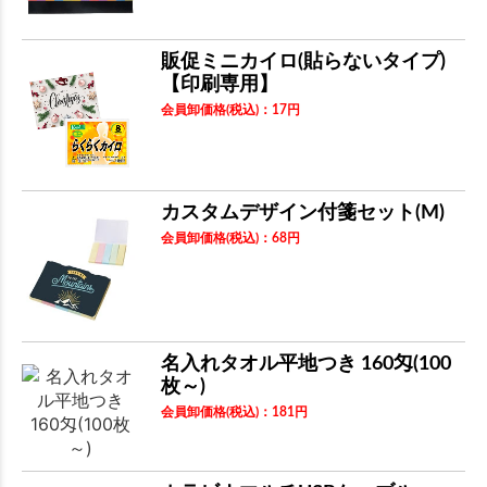
販促ミニカイロ(貼らないタイプ)
【印刷専用】
会員卸価格
(税込)
：
17
円
カスタムデザイン付箋セット(M)
会員卸価格
(税込)
：
68
円
名入れタオル平地つき 160匁(100
枚～)
会員卸価格
(税込)
：
181
円