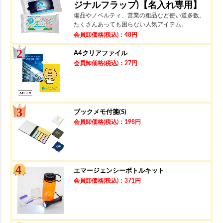
ジナルフラップ)【名入れ専用】
備品やノベルティ、営業の粗品など使い道多数。
たくさんあっても困らない人気アイテム。
会員卸価格
(税込)
：
48
円
A4クリアファイル
会員卸価格
(税込)
：
27
円
ブックメモ付箋(S)
会員卸価格
(税込)
：
198
円
エマージェンシーボトルキット
会員卸価格
(税込)
：
371
円