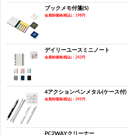
ブックメモ付箋(S)
会員卸価格
(税込)
：
198
円
デイリーユースミニノート
会員卸価格
(税込)
：
242
円
4アクションペンメタル(ケース付)
会員卸価格
(税込)
：
341
円
PC2WAYクリーナー