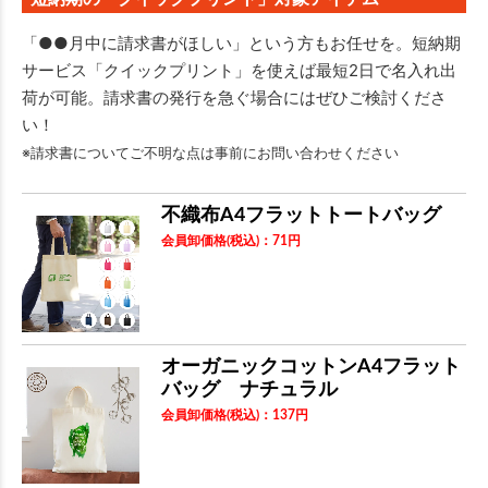
「●●月中に請求書がほしい」という方もお任せを。短納期
サービス「クイックプリント」を使えば最短2日で名入れ出
荷が可能。請求書の発行を急ぐ場合にはぜひご検討くださ
い！
※請求書についてご不明な点は事前にお問い合わせください
不織布A4フラットトートバッグ
会員卸価格
(税込)
：
71
円
オーガニックコットンA4フラット
バッグ ナチュラル
会員卸価格
(税込)
：
137
円