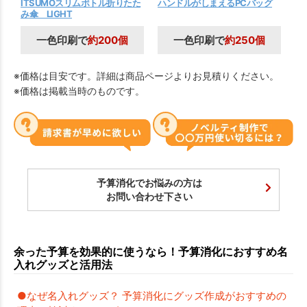
ITSUMOスリムボトル折りたた
ハンドルがしまえるPCバッグ
ス
み傘 LIGHT
ル
一色印刷で
約200個
一色印刷で
約250個
※価格は目安です。詳細は商品ページよりお見積りください。
※価格は掲載当時のものです。
予算消化でお悩みの方は
お問い合わせ下さい
余った予算を効果的に使うなら！予算消化におすすめ名
入れグッズと活用法
●なぜ名入れグッズ？ 予算消化にグッズ作成がおすすめの