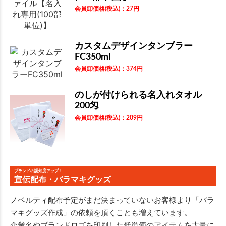
会員卸価格
(税込)
：
27
円
カスタムデザインタンブラー
FC350ml
会員卸価格
(税込)
：
374
円
のしが付けられる名入れタオル
200匁
会員卸価格
(税込)
：
209
円
ブランドの認知度アップ！
宣伝配布・バラマキグッズ
ノベルティ配布予定がまだ決まっていないお客様より「バラ
マキグッズ作成」の依頼を頂くことも増えています。
企業名やブランドロゴを印刷した低単価のアイテムを大量に