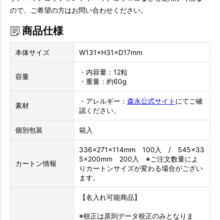
ので、ご希望の方はお問い合わせください。
商品仕様
本体サイズ
W131×H31×D17mm
・内容量：12粒
容量
・重量：約60g
・アレルギー：
森永公式サイト
にてご確
素材
認ください。
個別包装
箱入
336×271×114mm 100入 / 545×33
5×200mm 200入 ※ご注文数量によ
カートン情報
りカートンサイズが変わる場合がござい
ます。
【名入れ可能商品】
※校正は原則データ校正のみとなりま