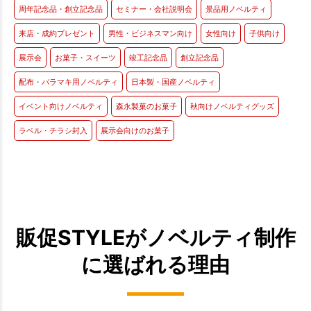
周年記念品・創立記念品
セミナー・会社説明会
景品用ノベルティ
来店・成約プレゼント
男性・ビジネスマン向け
女性向け
子供向け
展示会
お菓子・スイーツ
竣工記念品
創立記念品
配布・バラマキ用ノベルティ
日本製・国産ノベルティ
イベント向けノベルティ
森永製菓のお菓子
秋向けノベルティグッズ
ラベル・チラシ封入
展示会向けのお菓子
販促STYLEがノベルティ制作
に選ばれる理由