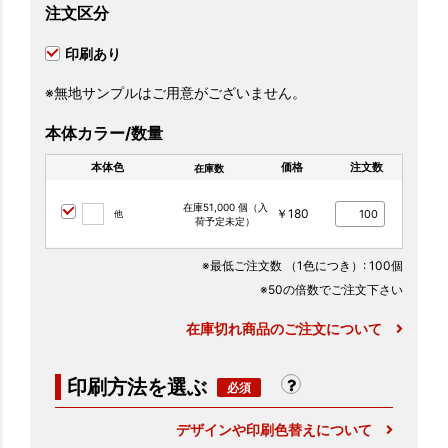
注文区分
印刷あり
※無地サンプルはご用意がございません。
本体カラー/数量
本体色
価格
注文数
在庫数
在庫51,000 個（入
￥180
他
荷予定未定）
※最低ご注文数
（1色につき）
: 100個
※50の倍数でご注文下さい
在庫切れ商品のご注文について
印刷方法を選ぶ
デザインや印刷色替えについて