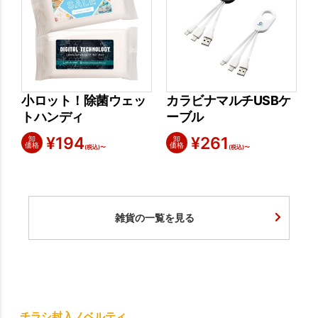
小ロット！除菌ウェッ
カラビナマルチUSBケ
トハンディ
ーブル
¥
194
¥
261
卸
卸
価格
価格
(税込)〜
(税込)〜
雑貨の一覧を見る
チラシ封入ノベルティ