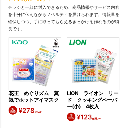
チラシと一緒に封入できるため、商品情報やサービス内容
を十分に伝えながらノベルティを届けられます。情報量を
確保しつつ、手に取ってもらえるきっかけを作れるのが特
長です。
花王 めぐりズム 蒸
LION ライオン リー
気でホットアイマスク
ド クッキングペーパ
ー(小) 4枚入
¥
278
卸
価格
(税込)〜
¥
123
卸
価格
(税込)〜