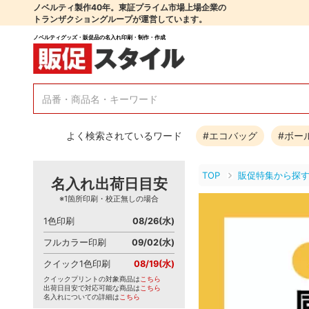
ノベルティ製作40年。東証プライム市場上場企業の
トランザクショングループが運営しています。
ノベルティグッズ・販促品の名入れ印刷・制作・作成
よく検索されているワード
#エコバッグ
#ボー
TOP
販促特集から探
名入れ出荷日目安
※1箇所印刷・校正無しの場合
1色印刷
08/26(水)
フルカラー印刷
09/02(水)
クイック1色印刷
08/19(水)
クイックプリントの対象商品は
こちら
出荷日目安で対応可能な商品は
こちら
名入れについての詳細は
こちら