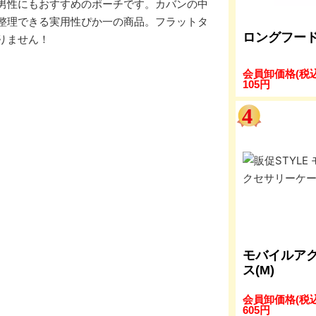
男性にもおすすめのポーチです。カバンの中
整理できる実用性ぴか一の商品。フラットタ
ロングフー
りません！
会員卸価格
(税
105
円
モバイルア
ス(M)
会員卸価格
(税
605
円