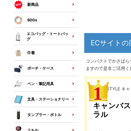
新商品
SDGs
エコバッグ・トートバッ
グ
ECサイト
巾着
コンパクトでかさばら
ますので是非ご活用く
ポーチ・ケース
ペン・筆記用具
文具・ステーショナリー
キャンバス
ラル
タンブラー・ボトル
うちわ