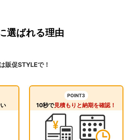
作に選ばれる理由
販促STYLEで！
POINT3
安い
10秒で
見積もりと納期を確認！