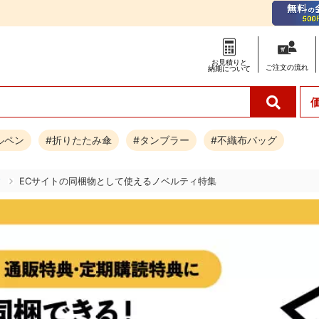
お見積りと
ご注文の
流れ
納期について
ルペン
#折りたたみ傘
#タンブラー
#不織布バッグ
す
ECサイトの同梱物として使えるノベルティ特集