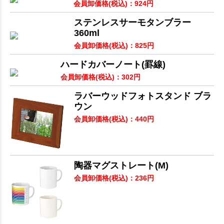
会員卸価格
(税込)
：
924
円
ステンレスサーモタンブラー
360ml
会員卸価格
(税込)
：
825
円
ハードカバーノート(罫線)
会員卸価格
(税込)
：
302
円
ラバーウッドフォトスタンド ブラ
ウン
会員卸価格
(税込)
：
440
円
陶器マグストレート(M)
会員卸価格
(税込)
：
236
円