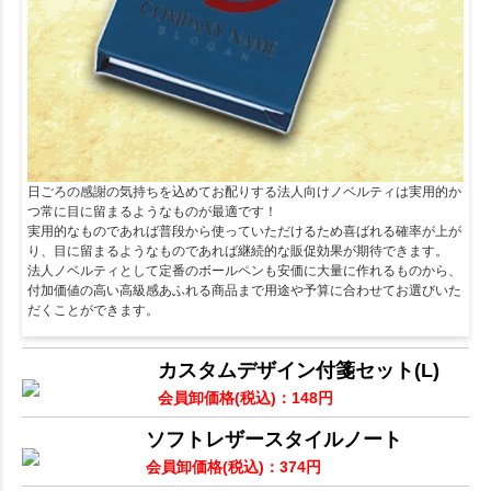
日ごろの感謝の気持ちを込めてお配りする法人向けノベルティは実用的か
つ常に目に留まるようなものが最適です！
実用的なものであれば普段から使っていただけるため喜ばれる確率が上が
り、目に留まるようなものであれば継続的な販促効果が期待できます。
法人ノベルティとして定番のボールペンも安価に大量に作れるものから、
付加価値の高い高級感あふれる商品まで用途や予算に合わせてお選びいた
だくことができます。
カスタムデザイン付箋セット(L)
会員卸価格
(税込)
：
148
円
ソフトレザースタイルノート
会員卸価格
(税込)
：
374
円