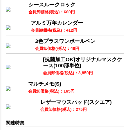
シースルークロック
会員卸価格
(税込)
：
660
円
アルミ万年カレンダー
会員卸価格
(税込)
：
412
円
3色プラスワンボールペン
会員卸価格
(税込)
：
48
円
[抗菌加工OK]オリジナルマスクケ
ース(100部単位)
会員卸価格
(税込)
：
3,850
円
マルチメモ(S)
会員卸価格
(税込)
：
165
円
レザーマウスパッド(スクエア)
会員卸価格
(税込)
：
275
円
関連特集