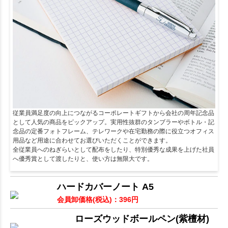
従業員満足度の向上につながるコーポレートギフトから会社の周年記念品
として人気の商品をピックアップ。実用性抜群のタンブラーやボトル・記
念品の定番フォトフレーム、テレワークや在宅勤務の際に役立つオフィス
用品など用途に合わせてお選びいただくことができます。
全従業員へのねぎらいとして配布をしたり、特別優秀な成果を上げた社員
へ優秀賞として渡したりと、使い方は無限大です。
ハードカバーノート A5
会員卸価格
(税込)
：
396
円
ローズウッドボールペン(紫檀材)