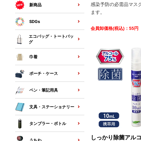
感染予防の必需品マス
新商品
ます。
SDGs
会員卸価格
(税込)
：
55
円
エコバッグ・トートバッ
グ
巾着
ポーチ・ケース
ペン・筆記用具
文具・ステーショナリー
タンブラー・ボトル
しっかり除菌アル
うちわ