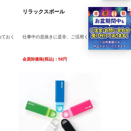
×
リラックスボール
めておく
仕事中の息抜きに是非、ご活用ください。
会員卸価格
(税込)
：
58
円