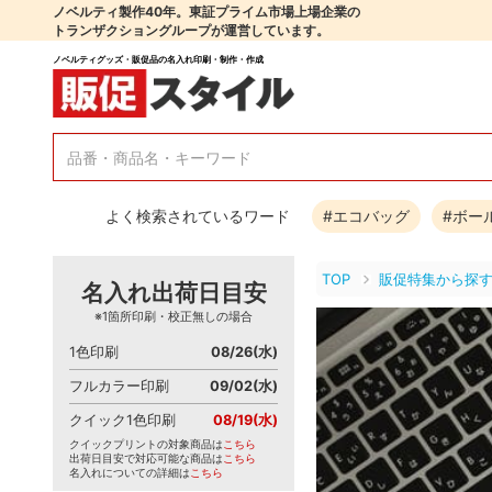
ノベルティ製作40年。東証プライム市場上場企業の
トランザクショングループが運営しています。
ノベルティグッズ・販促品の名入れ印刷・制作・作成
よく検索されているワード
#エコバッグ
#ボー
TOP
販促特集から探
名入れ出荷日目安
※1箇所印刷・校正無しの場合
1色印刷
08/26(水)
フルカラー印刷
09/02(水)
クイック1色印刷
08/19(水)
クイックプリントの対象商品は
こちら
出荷日目安で対応可能な商品は
こちら
名入れについての詳細は
こちら