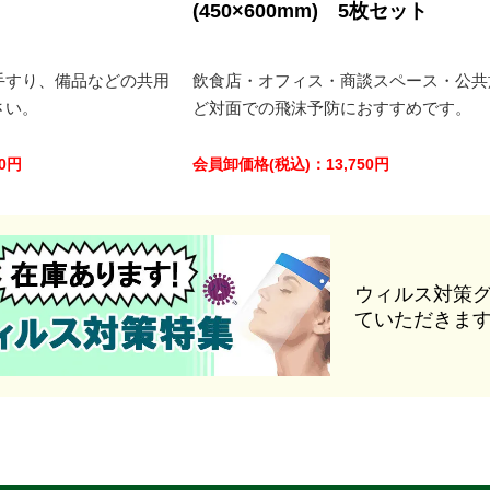
ト
(450×600mm) 5枚セット
手すり、備品などの共用
飲食店・オフィス・商談スペース・公共
さい。
ど対面での飛沫予防におすすめです。
0
円
会員卸価格
(税込)
：
13,750
円
ウィルス対策
ていただきま