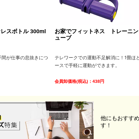
スボトル 300ml
お家でフィットネス トレーニン
ューブ
手間が仕事の息抜きにつ
テレワークでの運動不足解消に！1畳ほ
ースで手軽に運動ができます。
会員卸価格
(税込)
：
438
円
他にもおすす
す！