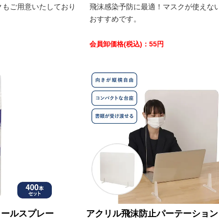
クもご用意いたしており
飛沫感染予防に最適！マスクが使えな
おすすめです。
会員卸価格
(税込)
：
55
円
コールスプレー
アクリル飛沫防止パーテーション