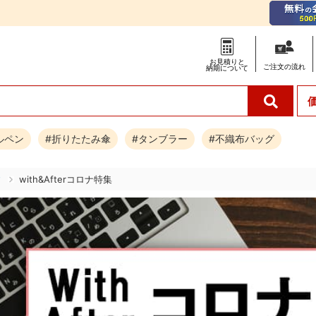
お見積りと
ご注文の
流れ
納期について
ルペン
#折りたたみ傘
#タンブラー
#不織布バッグ
す
with&Afterコロナ特集