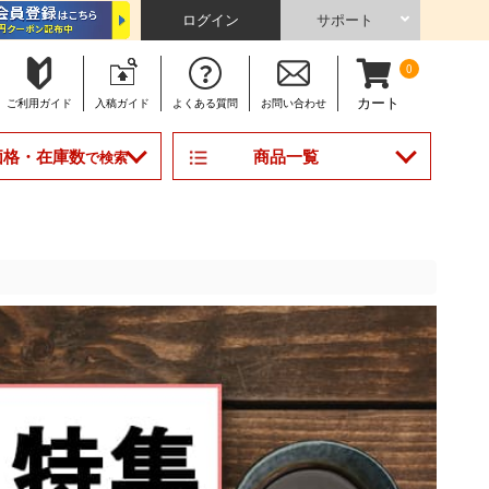
ログイン
サポート
0
カート
ご利用
ガイド
入稿
ガイド
よくある
質問
お問い合わせ
商品一覧
価格・在庫数
で検索