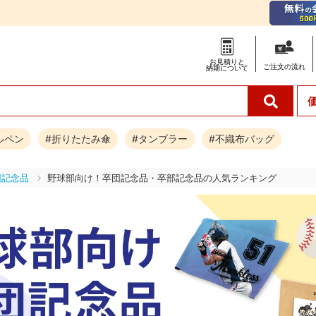
お見積りと
ご注文の
流れ
納期について
ルペン
#折りたたみ傘
#タンブラー
#不織布バッグ
団記念品
野球部向け！卒団記念品・卒部記念品の人気ランキング