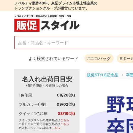
ノベルティ製作40年。東証プライム市場上場企業の
トランザクショングループが運営しています。
ノベルティグッズ・販促品の名入れ印刷・制作・作成
よく検索されているワード
#エコバッグ
#ボー
販促STYLE記念品
卒
名入れ出荷日目安
※1箇所印刷・校正無しの場合
1色印刷
08/26(水)
フルカラー印刷
09/02(水)
クイック1色印刷
08/19(水)
クイックプリントの対象商品は
こちら
出荷日目安で対応可能な商品は
こちら
名入れについての詳細は
こちら