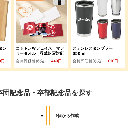
タン
コットンWフェイス マフ
ステンレスタンブラー
ラータオル 昇華転写対応
350ml
会員卸価格
：
会員卸価格
：
9
円
(税込)
440
円
(税込)
616
円
卒団記念品・卒部記念品を探す
1個から作成