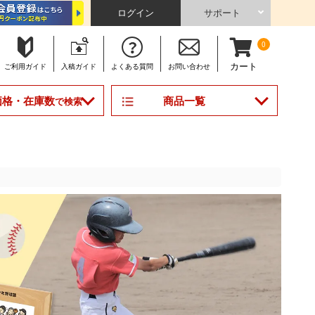
ログイン
サポート
0
カート
ご利用
ガイド
入稿
ガイド
よくある
質問
お問い合わせ
商品一覧
価格・在庫数
で検索