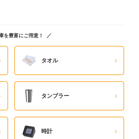
！
庫を豊富にご用意！
›
›
タオル
›
›
タンブラー
›
›
時計