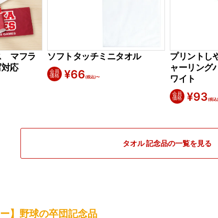
ス マフラ
ソフトタッチミニタオル
プリントし
写対応
ャーリング
¥
66
会員
価格
ワイト
(税込)〜
¥
93
会員
価格
(税込
タオル 記念品の一覧を見る
ー】野球の卒団記念品