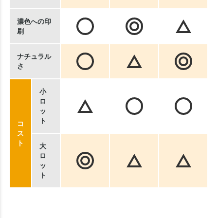
濃色への印
刷
ナチュラル
さ
小
ロ
ッ
ト
コ
ス
ト
大
ロ
ッ
ト