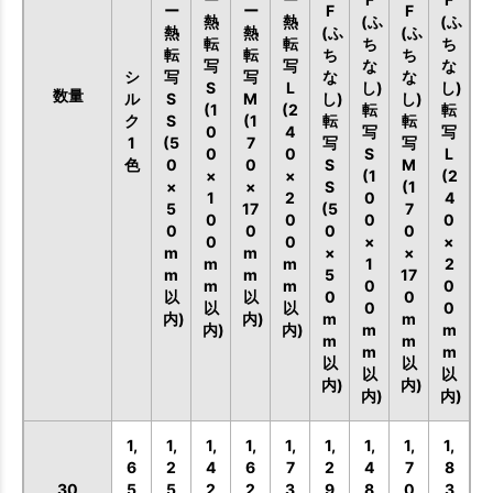
ー
ー
F
F
熱
熱
(ふ
(ふ
熱
熱
(ふ
(ふ
転
転
ち
ち
転
転
ち
ち
写
写
な
な
シ
写
写
な
な
S
L
し)
し)
数量
ル
S
M
し)
し)
(1
(2
転
転
ク
S
(1
転
転
0
4
写
写
1
(5
7
写
写
0
0
S
L
色
0
0
S
M
×
×
(1
(2
×
×
S
(1
1
2
0
4
5
17
(5
7
0
0
0
0
0
0
0
0
0
0
×
×
m
m
×
×
m
m
1
2
m
m
5
17
m
m
0
0
以
以
0
0
以
以
0
0
内)
内)
m
m
内)
内)
m
m
m
m
m
m
以
以
以
以
内)
内)
内)
内)
1,
1,
1,
1,
1,
1,
1,
1,
1,
6
2
4
6
7
2
4
7
8
30
5
5
2
2
3
9
8
0
3