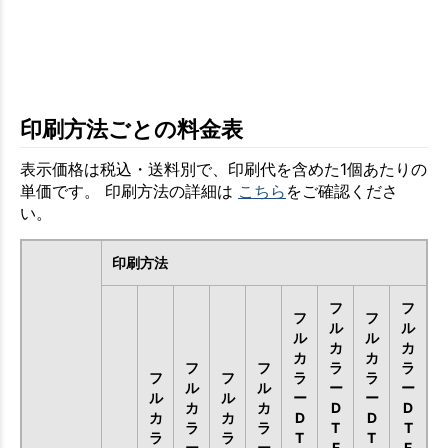
印刷方法ごとの料金表
表示価格は税込・送料別で、印刷代を含めた1個あたりの
単価です。 印刷方法の詳細は
こちら
をご確認くださ
い。
印刷方法
フ
フ
フ
フ
ル
ル
ル
ル
カ
カ
カ
カ
フ
フ
ラ
ラ
フ
フ
ラ
ラ
ル
ル
ー
ー
ル
ル
ー
ー
カ
カ
D
D
カ
カ
D
D
ラ
ラ
T
T
ラ
ラ
T
T
ー
ー
F
F