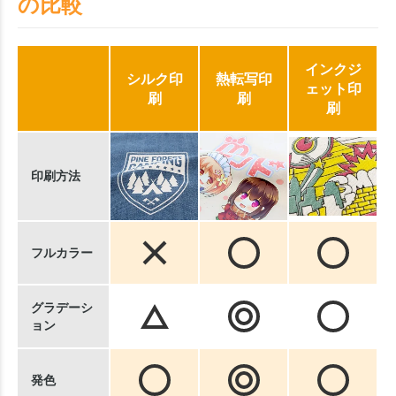
の比較
インクジ
シルク印
熱転写印
ェット印
刷
刷
刷
印刷方法
フルカラー
グラデーシ
ョン
発色