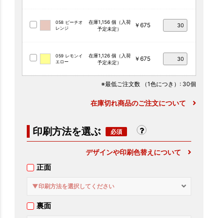
在庫1,156 個（入荷
058 ピーチオ
￥675
レンジ
予定未定）
在庫1,126 個（入荷
059 レモンイ
￥675
エロー
予定未定）
※最低ご注文数
（1色につき）
: 30個
在庫切れ商品のご注文について
印刷方法を選ぶ
デザインや印刷色替えについて
正面
▼印刷方法を選択してください
裏面