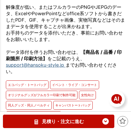
解像度が低い、またはフルカラーのPNGやJEPGのデー
タ、ExcelやPowerPointなどoffice系ソフトから書きだ
したPDF、GIF、キャプチャ画像、実物写真などはそのま
まデータを使用することが出来かねます。
お手持ちのデータを添付いただき、事前にお問い合わせ
をお願いいたします。
データ添付を伴うお問い合わせは、
【商品名 / 品番 / 印
刷箇所 / 印刷方法】
をご記載のうえ、
support@hansoku-style.jp
までお問い合わせくださ
い。
エコバッグ・トートバッグ
イベント・ライブ・コンサート
オリジナルグッズがフルカラー印刷で制作可能
女性向け
同人グッズ・同人ノベルティ
キャンバストートバッグ
その他のエコバッグ・トートバッグ
見積り・注文に進む
約340g/㎡(12オンス)キャンバスバッグ