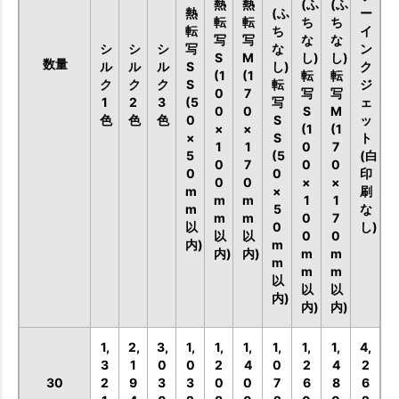
熱
熱
(ふ
(ふ
熱
(ふ
ー
転
転
ち
ち
転
ち
イ
写
写
な
な
シ
シ
シ
写
な
ン
S
M
し)
し)
数量
ル
ル
ル
S
し)
ク
(1
(1
転
転
ク
ク
ク
S
転
ジ
0
7
写
写
1
2
3
(5
写
ェ
0
0
S
M
色
色
色
0
S
ッ
×
×
(1
(1
×
S
ト
1
1
0
7
5
(5
(白
0
7
0
0
0
0
印
0
0
×
×
m
×
刷
m
m
1
1
m
5
な
m
m
0
7
以
0
し)
以
以
0
0
内)
m
内)
内)
m
m
m
m
m
以
以
以
内)
内)
内)
1,
2,
3,
1,
1,
1,
1,
1,
1,
4,
3
1
0
0
2
4
0
2
4
2
30
2
9
3
3
0
0
7
6
8
6