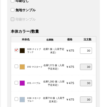
印刷なし
無地サンプル
印刷サンプル
本体カラー/数量
本体色
価格
注文数
在庫数
在庫1 個（入荷予定
009 ナイトブ
￥475
ラック
未定）
在庫1,172 個（入荷
￥475
010 マスタード
予定未定）
在庫1,282 個（入荷
￥475
013 パープル
予定未定）
在庫710 個（入荷予
038 スモーク
￥475
ブルー
定未定）