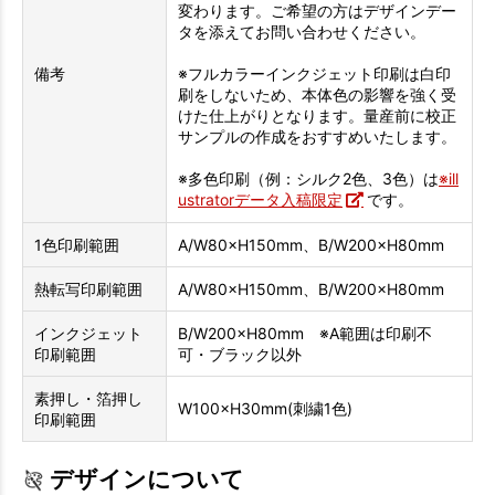
変わります。ご希望の方はデザインデー
タを添えてお問い合わせください。
備考
※フルカラーインクジェット印刷は白印
刷をしないため、本体色の影響を強く受
けた仕上がりとなります。量産前に校正
サンプルの作成をおすすめいたします。
※多色印刷（例：シルク2色、3色）は
※ill
ustratorデータ入稿限定
です。
1色印刷範囲
A/W80×H150mm、B/W200×H80mm
熱転写印刷範囲
A/W80×H150mm、B/W200×H80mm
インクジェット
B/W200×H80mm ※A範囲は印刷不
印刷範囲
可・ブラック以外
素押し・箔押し
W100×H30mm(刺繍1色)
印刷範囲
デザインについて