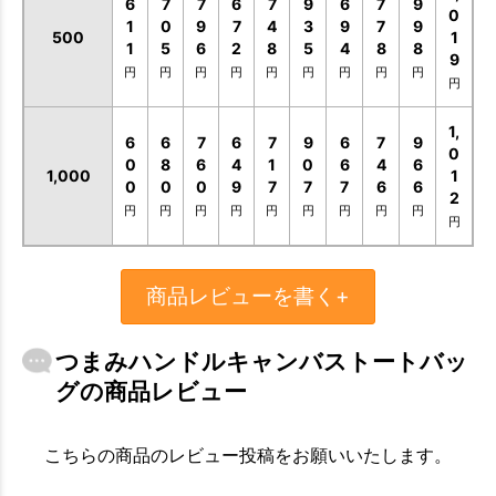
6
7
7
6
7
9
6
7
9
0
1
0
9
7
4
3
9
7
9
500
1
1
5
6
2
8
5
4
8
8
9
円
円
円
円
円
円
円
円
円
円
1,
6
6
7
6
7
9
6
7
9
0
0
8
6
4
1
0
6
4
6
1,000
1
0
0
0
9
7
7
7
6
6
2
円
円
円
円
円
円
円
円
円
円
商品レビューを書く+
つまみハンドルキャンバストートバッ
グの商品レビュー
こちらの商品のレビュー投稿をお願いいたします。