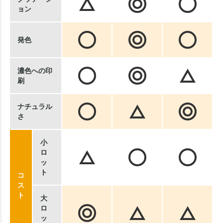
ョン
発色
濃色への印
刷
ナチュラル
さ
小
ロ
ッ
ト
コ
ス
ト
大
ロ
ッ