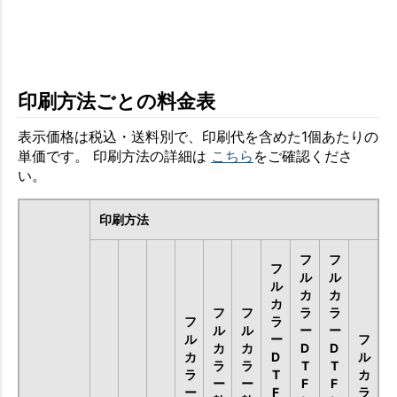
印刷方法ごとの料金表
表示価格は税込・送料別で、印刷代を含めた1個あたりの
単価です。 印刷方法の詳細は
こちら
をご確認くださ
い。
印刷方法
フ
フ
フ
ル
ル
ル
カ
カ
カ
フ
フ
ラ
ラ
フ
ラ
ル
ル
ー
ー
ル
ー
フ
カ
カ
D
D
カ
D
ル
ラ
ラ
T
T
ラ
T
カ
ー
ー
F
F
ー
F
ラ