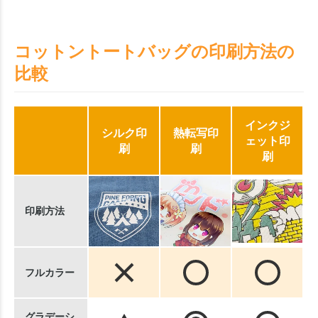
コットントートバッグの印刷方法の
比較
インクジ
シルク印
熱転写印
ェット印
刷
刷
刷
印刷方法
フルカラー
グラデーシ