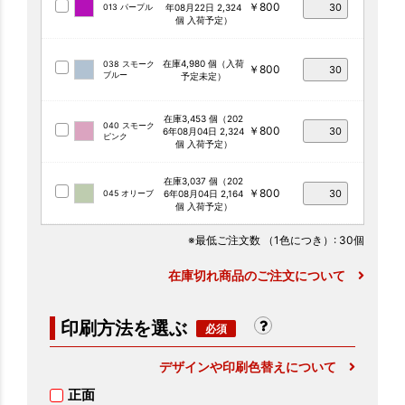
￥800
013 パープル
年08月22日 2,324
個 入荷予定）
在庫4,980 個（入荷
038 スモーク
￥800
ブルー
予定未定）
在庫3,453 個（202
040 スモーク
￥800
6年08月04日 2,324
ピンク
個 入荷予定）
在庫3,037 個（202
￥800
045 オリーブ
6年08月04日 2,164
個 入荷予定）
※最低ご注文数
（1色につき）
: 30個
在庫切れ商品のご注文について
印刷方法を選ぶ
デザインや印刷色替えについて
正面