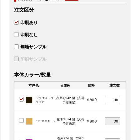
注文区分
印刷あり
印刷なし
無地サンプル
印刷サンプル
本体カラー/数量
本体色
価格
注文数
在庫数
在庫4,942 個（入荷
009 ナイトブ
￥800
ラック
予定未定）
在庫3,574 個（入荷
￥800
010 マスタード
予定未定）
在庫274 個（2026