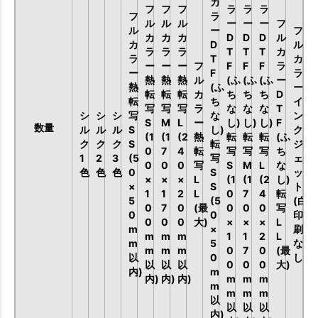
カ
フ
フ
フ
ラ
ラ
ラ
フ
ラ
ル
ル
ル
ー
ー
ー
フ
ル
ー
フ
カ
カ
カ
D
D
D
ル
カ
D
ル
ラ
ラ
ラ
T
T
T
カ
ラ
T
カ
ー
ー
ー
フ
F
F
F
ラ
ー
F
ラ
熱
熱
熱
ル
(ふ
(ふ
(ふ
ー
熱
(ふ
ー
転
転
転
カ
ち
ち
ち
D
転
ち
イ
写
写
写
ラ
な
な
な
T
シ
シ
シ
写
な
ン
S
M
L
ー
し)
し)
し)
F
数量
ル
ル
ル
S
し)
ク
(1
(1
(2
熱
転
転
転
(ふ
ク
ク
ク
S
転
ジ
0
7
4
転
写
写
写
ち
1
2
3
(5
写
ェ
0
0
0
写
S
M
L
な
色
色
色
0
S
ッ
×
×
×
L
(1
(1
(2
し)
×
S
ト
1
1
2
L
0
7
4
転
5
(5
(白
0
7
0
(最
0
0
0
写
0
0
印
0
0
0
大)
×
×
×
L
m
×
刷
m
m
m
1
1
2
L
m
5
な
m
m
m
0
7
0
(最
以
0
し)
以
以
以
0
0
0
大)
内)
m
内)
内)
内)
m
m
m
m
m
m
m
以
以
以
以
内)