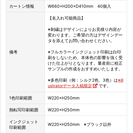
カートン情報
W660×H200×D410mm 40個入
【名入れ可能商品】
※刺繍はデザインによりお見積り内容が
変わります。ご希望の方はデザインデー
タを添えてお問い合わせください。
備考
※フルカラーインクジェット印刷は白印
刷をしないため、本体色の影響を強く受
けた仕上がりとなります。量産前に校正
サンプルの作成をおすすめいたします。
※多色印刷（例：シルク2色、3色）は
※ill
ustratorデータ入稿限定
です。
1色印刷範囲
W220×H250mm
熱転写印刷範囲
W220×H250mm
インクジェット
W220×H250mm ※ブラック以外
印刷範囲