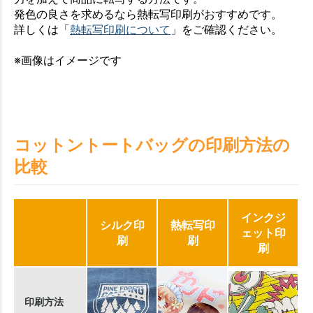
発色の良さを求めるなら熱転写印刷がおすすめです。
詳しくは「
熱転写印刷について
」をご確認ください。
※画像はイメージです
コットントートバッグの印刷方法の
比較
インクジ
シルク印
熱転写印
ェット印
刷
刷
刷
印刷方法