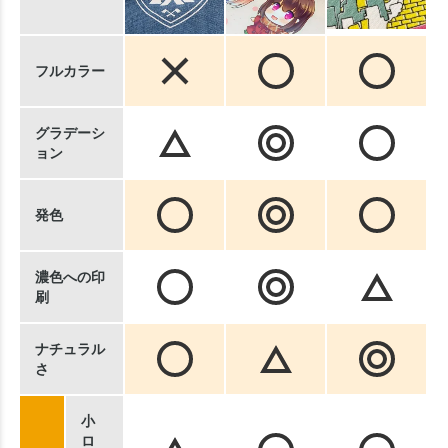
フルカラー
グラデーシ
ョン
発色
濃色への印
刷
ナチュラル
さ
小
ロ