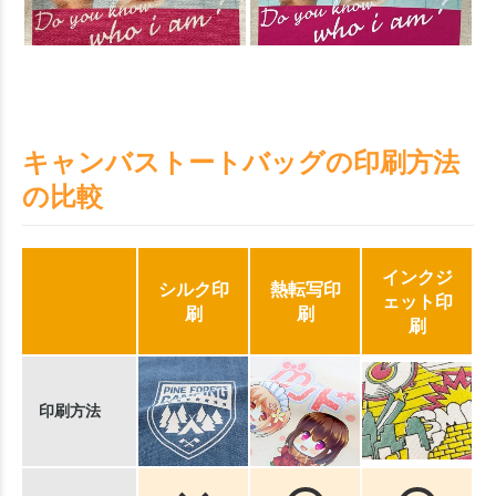
キャンバストートバッグの印刷方法
の比較
インクジ
シルク印
熱転写印
ェット印
刷
刷
刷
印刷方法