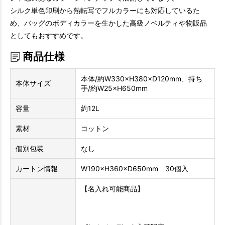
シルク単色印刷から熱転写でフルカラーにも対応しているた
め、バッグのボディカラーを生かした高級ノベルティや物販品
としてもおすすめです。
商品仕様
本体/約W330×H380×D120mm、持ち
本体サイズ
手/約W25×H650mm
容量
約12L
素材
コットン
個別包装
なし
カートン情報
W190×H360×D650mm 30個入
【名入れ可能商品】