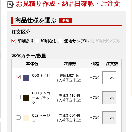
お見積り作成・納品日確認・ご注文
商品仕様を選ぶ
注文区分
印刷あり
印刷なし
無地サンプル
印刷サンプル
本体カラー/数量
本体色
在庫数
価格
注文数
006 ネイビ
在庫1,821 個
￥700
ー
（入荷予定未定）
009 チャコ
在庫3,416 個
ールブラッ
￥700
（入荷予定未定）
ク
028 ベージ
在庫3,091 個
￥700
ュ
（入荷予定未定）