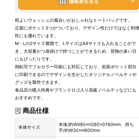
価格表を見る
程よいウォッシュの風合いがおしゃれなトートバッグです。
正面にポケット3つがついており、デザイン性だけではなく利
性にも優れています。
M・Lの2サイズ展開で、LサイズはA4サイズも入れることがで
き、大容量かつ肩掛けで持つことができるため、荷物の多い日
にもぴったりです。
熱転写でフルカラー印刷にも対応しており、前面ポケット部分
に印刷できるのでデザインを生かしたオリジナルノベルティや
グッズを製作できます。
食品店の購入特典やブランドロゴ入り高級ノベルティなどにも
おすすめです。
商品仕様
本体/約W480×H280×D160mm、持ち
本体サイズ
手/約W30×H600mm