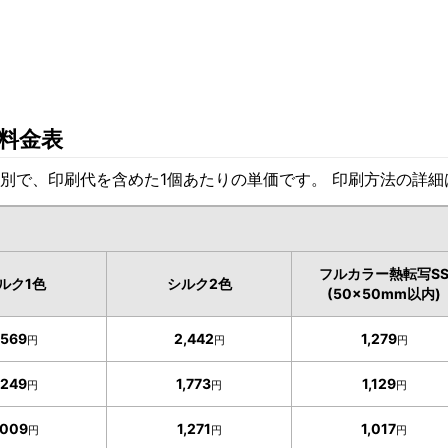
料金表
別で、印刷代を含めた1個あたりの単価です。 印刷方法の詳
フルカラー熱転写S
ルク1色
シルク2色
(50×50mm以内)
,569
2,442
1,279
円
円
円
,249
1,773
1,129
円
円
円
,009
1,271
1,017
円
円
円