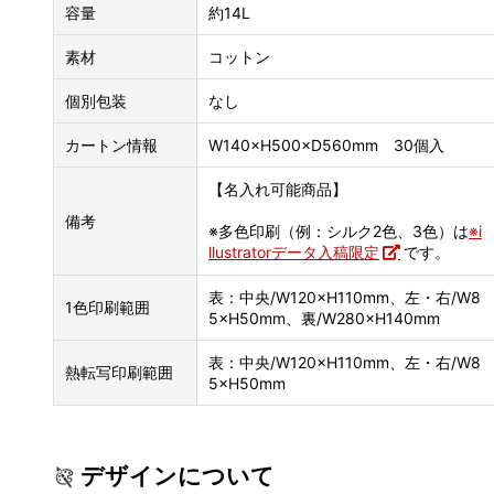
容量
約14L
素材
コットン
個別包装
なし
カートン情報
W140×H500×D560mm 30個入
【名入れ可能商品】
備考
※多色印刷（例：シルク2色、3色）は
※i
llustratorデータ入稿限定
です。
表：中央/W120×H110mm、左・右/W8
1色印刷範囲
5×H50mm、裏/W280×H140mm
表：中央/W120×H110mm、左・右/W8
熱転写印刷範囲
5×H50mm
デザインについて