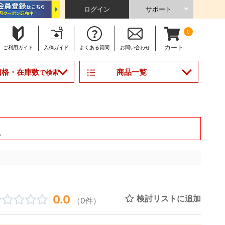
ログイン
サポート
0
カート
ご利用
ガイド
入稿
ガイド
よくある
質問
お問い合わせ
商品一覧
価格・在庫数
で検索
。
0.0
検討リストに追加
（0件）