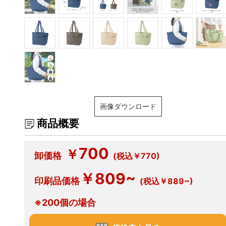
画像ダウンロード
商品概要
700
￥
卸価格
(税込￥770)
￥809~
印刷品価格
(税込￥889~)
※200個の場合