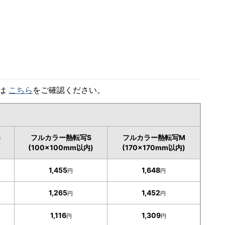
細は
こちら
をご確認ください。
S
フルカラー熱転写S
フルカラー熱転写M
(100×100mm以内)
(170×170mm以内)
1,455
1,648
円
円
1,265
1,452
円
円
1,116
1,309
円
円