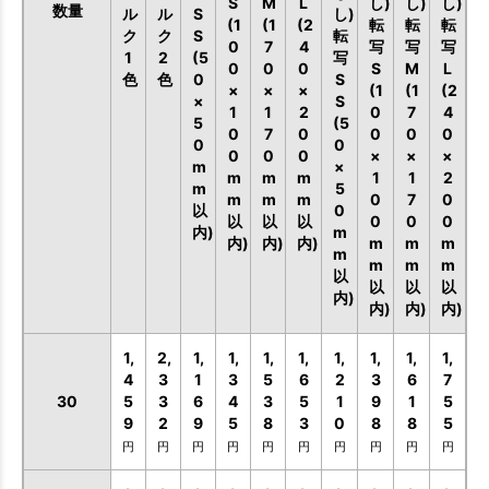
S
M
L
し)
し)
し)
数量
ル
ル
S
し)
(1
(1
(2
転
転
転
ク
ク
S
転
0
7
4
写
写
写
1
2
(5
写
0
0
0
S
M
L
色
色
0
S
×
×
×
(1
(1
(2
×
S
1
1
2
0
7
4
5
(5
0
7
0
0
0
0
0
0
0
0
0
×
×
×
m
×
m
m
m
1
1
2
m
5
m
m
m
0
7
0
以
0
以
以
以
0
0
0
内)
m
内)
内)
内)
m
m
m
m
m
m
m
以
以
以
以
内)
内)
内)
内)
1,
2,
1,
1,
1,
1,
1,
1,
1,
1,
4
3
1
3
5
6
2
3
6
7
30
5
3
6
4
3
5
1
9
1
5
9
2
9
5
8
3
0
8
8
5
円
円
円
円
円
円
円
円
円
円