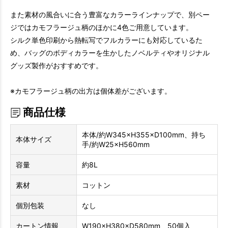
また素材の風合いに合う豊富なカラーラインナップで、別ペー
ジではカモフラージュ柄のほかに4色ご用意しています。
シルク単色印刷から熱転写でフルカラーにも対応しているた
め、バッグのボディカラーを生かしたノベルティやオリジナル
グッズ製作がおすすめです。
※カモフラージュ柄の出方は個体差がございます。
商品仕様
本体/約W345×H355×D100mm、持ち
本体サイズ
手/約W25×H560mm
容量
約8L
素材
コットン
個別包装
なし
カートン情報
W190×H380×D580mm 50個入