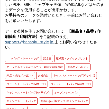
したPDF、GIF、キャプチャ画像、実物写真などはそのま
まデータを使用することが出来かねます。
お手持ちのデータを添付いただき、事前にお問い合わせ
をお願いいたします。
データ添付を伴うお問い合わせは、
【商品名 / 品番 / 印
刷箇所 / 印刷方法】
をご記載のうえ、
support@hansoku-style.jp
までお問い合わせくださ
い。
エコバッグ・トートバッグ
記念品
短納期・クイックプリント
オリジナルグッズがフルカラー印刷で制作可能
景品用ノベルティ
来店・成約プレゼント
女性向け
キャンバストートバッグ(Mサイズ)
コットントートバッグ(Mサイズ)
コットントートバッグ(A4サイズ)
キャンバストートバッグ(A4サイズ)
オープンキャンパス
キャンバストートバッグ
約340g/㎡(12オンス)キャンバスバッグ