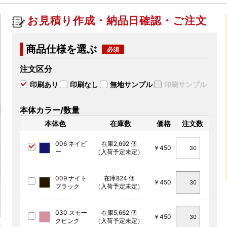
お見積り作成・納品日確認・ご注文
商品仕様を選ぶ
注文区分
印刷あり
印刷なし
無地サンプル
印刷サンプル
本体カラー/数量
本体色
在庫数
価格
注文数
006 ネイビ
在庫2,692 個
￥450
ー
（入荷予定未定）
009 ナイト
在庫824 個
￥450
ブラック
（入荷予定未定）
030 スモー
在庫5,662 個
￥450
クピンク
（入荷予定未定）