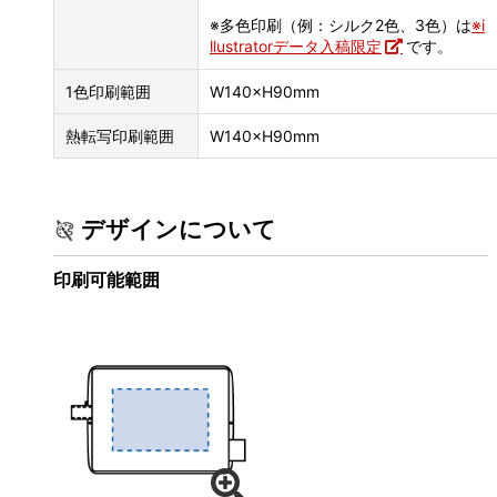
※多色印刷（例：シルク2色、3色）は
※i
llustratorデータ入稿限定
です。
1色印刷範囲
W140×H90mm
熱転写印刷範囲
W140×H90mm
デザインについて
印刷可能範囲