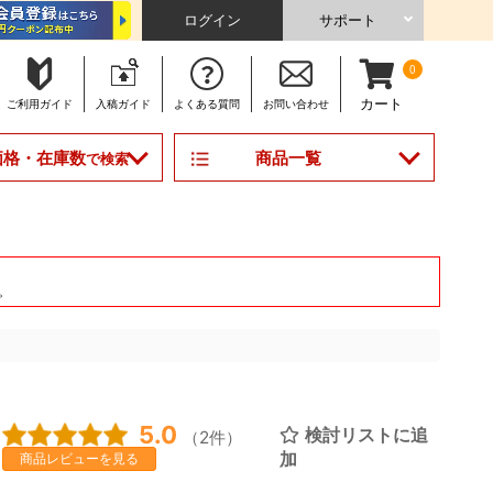
ログイン
サポート
0
カート
ご利用
ガイド
入稿
ガイド
よくある
質問
お問い合わせ
商品一覧
価格・在庫数
で検索
。
5.0
検討リストに追
（2件）
加
商品レビューを見る