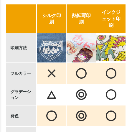
インクジ
シルク印
熱転写印
ェット印
刷
刷
刷
印刷方法
フルカラー
グラデーシ
ョン
発色