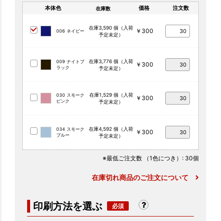
本体色
価格
注文数
在庫数
在庫3,590 個（入荷
￥300
006 ネイビー
予定未定）
在庫3,776 個（入荷
009 ナイトブ
￥300
ラック
予定未定）
在庫1,529 個（入荷
030 スモーク
￥300
ピンク
予定未定）
在庫4,592 個（入荷
034 スモーク
￥300
ブルー
予定未定）
※最低ご注文数
（1色につき）
: 30個
在庫切れ商品のご注文について
印刷方法を選ぶ