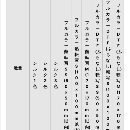
フ
フ
フ
ル
ル
ル
カ
カ
カ
フ
ラ
フ
フ
ラ
ラ
ル
ー
ル
ル
ー
ー
カ
D
カ
カ
D
D
ラ
T
ラ
ラ
T
T
ー
F
ー
ー
F
F
熱
(ふ
熱
熱
(ふ
(ふ
転
ち
転
転
ち
ち
写
な
シ
シ
シ
写
写
な
な
S
し)
数量
ル
ル
ル
S
M
し)
し)
(1
転
ク
ク
ク
S
(1
転
転
0
写
1
2
3
(5
7
写
写
0
S
色
色
色
0
0
S
M
×
(1
×
×
S
(1
1
0
5
17
(5
7
0
0
0
0
0
0
0
×
m
m
×
×
m
1
m
m
5
17
m
0
以
以
0
0
以
0
内)
内)
m
m
内)
m