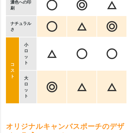
濃色への印
刷
ナチュラル
さ
小
ロ
ッ
ト
コ
ス
ト
大
ロ
ッ
ト
オリジナルキャンバスポーチのデザ