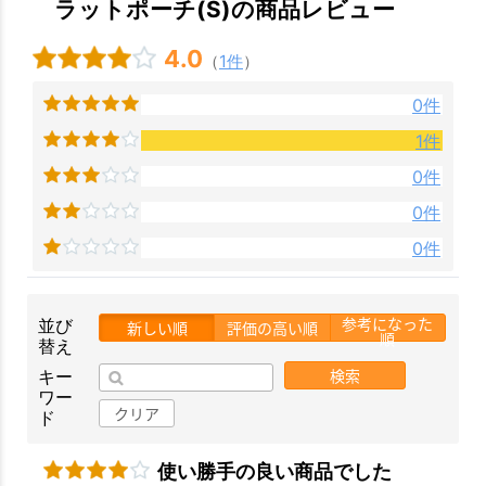
ラットポーチ(S)の商品レビュー
お買い物を続ける
カートへ進む
4.0
（
1件
）
0件
1件
0件
0件
0件
参考になった
並び
新しい順
評価の高い順
順
替え
検索
キー
ワー
クリア
ド
使い勝手の良い商品でした