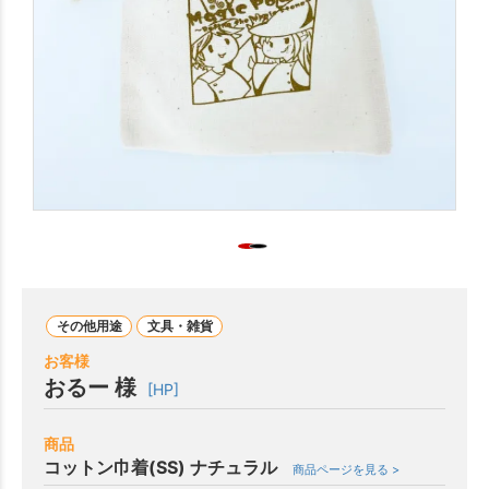
その他用途
文具・雑貨
お客様
おるー 様
[HP]
商品
コットン巾着(SS) ナチュラル
商品ページを見る >