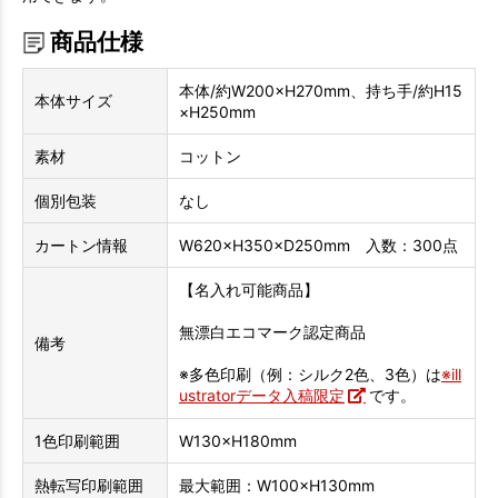
商品仕様
本体/約W200×H270mm、持ち手/約H15
本体サイズ
×H250mm
素材
コットン
個別包装
なし
カートン情報
W620×H350×D250mm 入数：300点
【名入れ可能商品】
無漂白エコマーク認定商品
備考
※多色印刷（例：シルク2色、3色）は
※ill
ustratorデータ入稿限定
です。
1色印刷範囲
W130×H180mm
熱転写印刷範囲
最大範囲：W100×H130mm