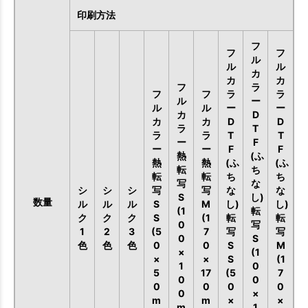
印刷方法
フ
フ
フ
ル
ル
ル
カ
カ
カ
フ
ラ
フ
フ
ラ
ラ
ル
ー
ル
ル
ー
ー
カ
D
カ
カ
D
D
ラ
T
ラ
ラ
T
T
ー
F
ー
ー
F
F
熱
(ふ
熱
熱
(ふ
(ふ
転
ち
転
転
ち
ち
写
な
シ
シ
シ
写
写
な
な
S
し)
数量
ル
ル
ル
S
M
し)
し)
(1
転
ク
ク
ク
S
(1
転
転
0
写
1
2
3
(5
7
写
写
0
S
色
色
色
0
0
S
M
×
(1
×
×
S
(1
1
0
5
17
(5
7
0
0
0
0
0
0
0
×
m
m
×
×
m
1