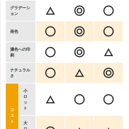
グラデーシ
ョン
発色
濃色への印
刷
ナチュラル
さ
小
ロ
ッ
ト
コ
ス
ト
大
ロ