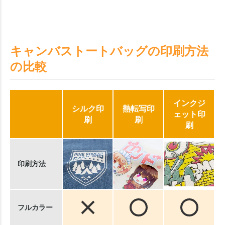
キャンバストートバッグの印刷方法
の比較
インクジ
シルク印
熱転写印
ェット印
刷
刷
刷
印刷方法
フルカラー