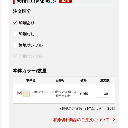
商品仕様を選ぶ
注文区分
印刷あり
印刷なし
無地サンプル
印刷サンプル
本体カラー/数量
本体色
価格
注文数
在庫数
在庫19,284 個（入
008 ナチュラ
￥160
ル
荷予定未定）
※最低ご注文数
（1色につき）
: 30個
在庫切れ商品のご注文について